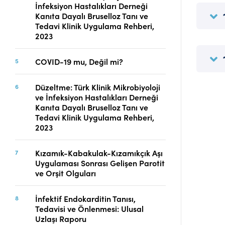
İnfeksiyon Hastalıkları Derneği
Telif Hakları
Kanıta Dayalı Bruselloz Tanı ve
İletişim
Tedavi Klinik Uygulama Rehberi,
2023
COVID-19 mu, Değil mi?
FACEBOOK
TWITTER
YOUTUBE
Düzeltme: Türk Klinik Mikrobiyoloji
ve İnfeksiyon Hastalıkları Derneği
Kanıta Dayalı Bruselloz Tanı ve
Tedavi Klinik Uygulama Rehberi,
2023
Kızamık-Kabakulak-Kızamıkçık Aşı
Uygulaması Sonrası Gelişen Parotit
ve Orşit Olguları
İnfektif Endokarditin Tanısı,
Tedavisi ve Önlenmesi: Ulusal
Uzlaşı Raporu