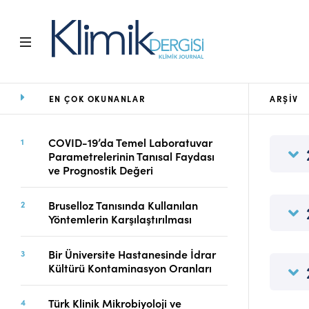
EN ÇOK OKUNANLAR
ARŞIV
Ana Sayfa
Arşiv
Amaç ve Kapsam
COVID-19’da Temel Laboratuvar
Parametrelerinin Tanısal Faydası
Açık Erişim İlkesi
ve Prognostik Değeri
Yayın Kurulu
Etik İlkeler
Bruselloz Tanısında Kullanılan
Editoryal Süreç
Yöntemlerin Karşılaştırılması
Danışmanlık Süreci
Yazarlara Bilgi
Bir Üniversite Hastanesinde İdrar
Online Makale
Kültürü Kontaminasyon Oranları
Gönderimi
Dizinler
Türk Klinik Mikrobiyoloji ve