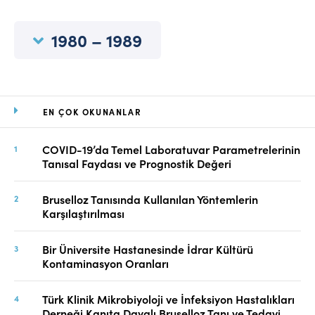
Online Makale Gönderimi
Dizinler
1980 – 1989
Telif Hakları
İletişim
EN ÇOK OKUNANLAR
FACEBOOK
TWITTER
YOUTUBE
COVID-19’da Temel Laboratuvar Parametrelerinin
Tanısal Faydası ve Prognostik Değeri
Bruselloz Tanısında Kullanılan Yöntemlerin
Karşılaştırılması
Bir Üniversite Hastanesinde İdrar Kültürü
Kontaminasyon Oranları
Türk Klinik Mikrobiyoloji ve İnfeksiyon Hastalıkları
Derneği Kanıta Dayalı Bruselloz Tanı ve Tedavi