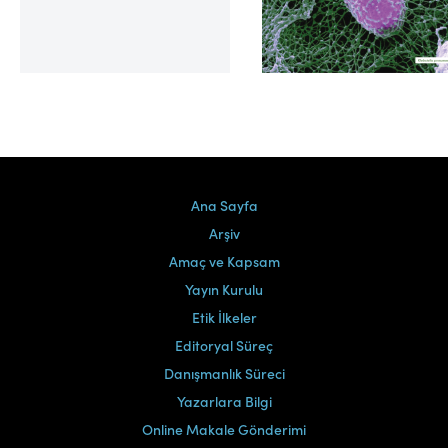
Cilt 39, Sayı 2
Ana Sayfa
Arşiv
Amaç ve Kapsam
Yayın Kurulu
Etik İlkeler
Editoryal Süreç
Danışmanlık Süreci
Yazarlara Bilgi
Online Makale Gönderimi