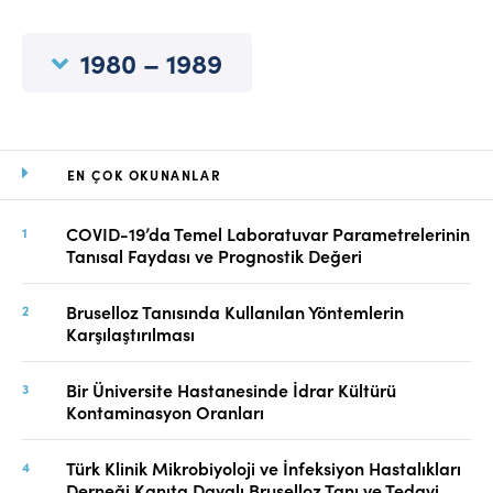
Online Makale Gönderimi
Dizinler
1980 – 1989
Telif Hakları
İletişim
EN ÇOK OKUNANLAR
FACEBOOK
TWITTER
YOUTUBE
COVID-19’da Temel Laboratuvar Parametrelerinin
Tanısal Faydası ve Prognostik Değeri
Bruselloz Tanısında Kullanılan Yöntemlerin
Karşılaştırılması
Bir Üniversite Hastanesinde İdrar Kültürü
Kontaminasyon Oranları
Türk Klinik Mikrobiyoloji ve İnfeksiyon Hastalıkları
Derneği Kanıta Dayalı Bruselloz Tanı ve Tedavi