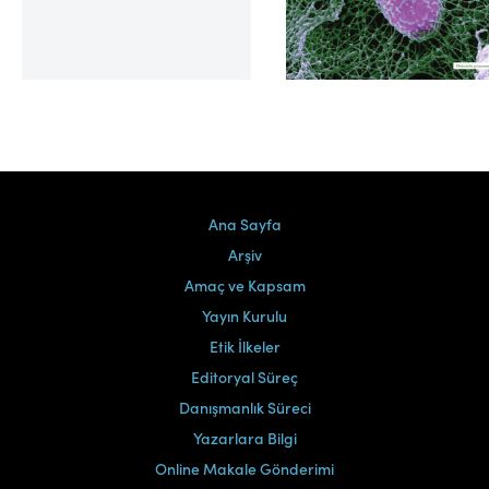
Cilt 39, Sayı 2
Ana Sayfa
Arşiv
Amaç ve Kapsam
Yayın Kurulu
Etik İlkeler
Editoryal Süreç
Danışmanlık Süreci
Yazarlara Bilgi
Online Makale Gönderimi