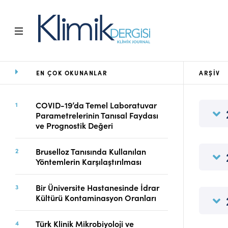
EN ÇOK OKUNANLAR
ARŞIV
Ana Sayfa
Arşiv
Amaç ve Kapsam
COVID-19’da Temel Laboratuvar
Parametrelerinin Tanısal Faydası
Açık Erişim İlkesi
ve Prognostik Değeri
Yayın Kurulu
Etik İlkeler
Bruselloz Tanısında Kullanılan
Editoryal Süreç
Yöntemlerin Karşılaştırılması
Danışmanlık Süreci
Yazarlara Bilgi
Bir Üniversite Hastanesinde İdrar
Online Makale
Kültürü Kontaminasyon Oranları
Gönderimi
Dizinler
Türk Klinik Mikrobiyoloji ve