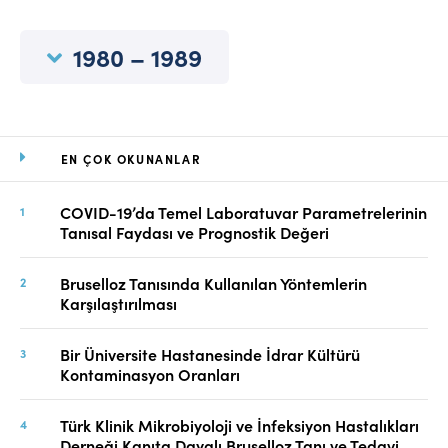
Online Makale Gönderimi
Dizinler
1980 – 1989
Telif Hakları
İletişim
EN ÇOK OKUNANLAR
FACEBOOK
TWITTER
YOUTUBE
COVID-19’da Temel Laboratuvar Parametrelerinin
Tanısal Faydası ve Prognostik Değeri
Bruselloz Tanısında Kullanılan Yöntemlerin
Karşılaştırılması
Bir Üniversite Hastanesinde İdrar Kültürü
Kontaminasyon Oranları
Türk Klinik Mikrobiyoloji ve İnfeksiyon Hastalıkları
Derneği Kanıta Dayalı Bruselloz Tanı ve Tedavi