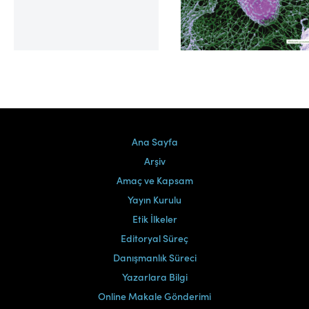
Cilt 39, Sayı 2
Ana Sayfa
Arşiv
Amaç ve Kapsam
Yayın Kurulu
Etik İlkeler
Editoryal Süreç
Danışmanlık Süreci
Yazarlara Bilgi
Online Makale Gönderimi