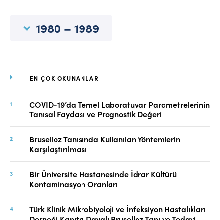
Online Makale Gönderimi
Dizinler
1980 – 1989
Telif Hakları
İletişim
EN ÇOK OKUNANLAR
FACEBOOK
TWITTER
YOUTUBE
COVID-19’da Temel Laboratuvar Parametrelerinin
Tanısal Faydası ve Prognostik Değeri
Bruselloz Tanısında Kullanılan Yöntemlerin
Karşılaştırılması
Bir Üniversite Hastanesinde İdrar Kültürü
Kontaminasyon Oranları
Türk Klinik Mikrobiyoloji ve İnfeksiyon Hastalıkları
Derneği Kanıta Dayalı Bruselloz Tanı ve Tedavi