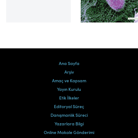
Cilt 39, Sayı 2
Ana Sayfa
Arşiv
Amaç ve Kapsam
Yayın Kurulu
Etik İlkeler
Editoryal Süreç
Danışmanlık Süreci
Yazarlara Bilgi
Online Makale Gönderimi