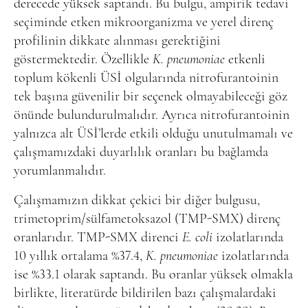
derecede yüksek saptandı. Bu bulgu, ampirik tedavi
seçiminde etken mikroorganizma ve yerel direnç
profilinin dikkate alınması gerektiğini
göstermektedir. Özellikle
K. pneumoniae
etkenli
toplum kökenli ÜSİ olgularında nitrofurantoinin
tek başına güvenilir bir seçenek olmayabileceği göz
önünde bulundurulmalıdır. Ayrıca nitrofurantoinin
yalnızca alt ÜSİ’lerde etkili olduğu unutulmamalı ve
çalışmamızdaki duyarlılık oranları bu bağlamda
yorumlanmalıdır.
Çalışmamızın dikkat çekici bir diğer bulgusu,
trimetoprim/sülfametoksazol (TMP-SMX) direnç
oranlarıdır. TMP-SMX direnci
E. coli
izolatlarında
10 yıllık ortalama %37.4,
K. pneumoniae
izolatlarında
ise %33.1 olarak saptandı. Bu oranlar yüksek olmakla
birlikte, literatürde bildirilen bazı çalışmalardaki