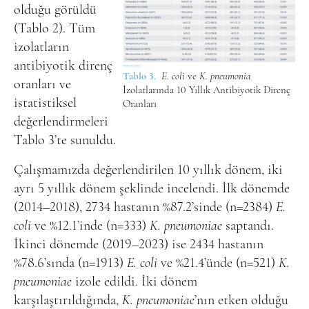
olduğu görüldü
(Tablo 2). Tüm
izolatların
antibiyotik direnç
Tablo 3.
E. coli
ve
K. pneumonia
oranları ve
İzolatlarında 10 Yıllık Antibiyotik Direnç
istatistiksel
Oranları
değerlendirmeleri
Tablo 3’te sunuldu.
Çalışmamızda değerlendirilen 10 yıllık dönem, iki
ayrı 5 yıllık dönem şeklinde incelendi. İlk dönemde
(2014–2018), 2734 hastanın %87.2’sinde (n=2384)
E.
coli
ve %12.1’inde (n=333)
K. pneumoniae
saptandı.
İkinci dönemde (2019–2023) ise 2434 hastanın
%78.6’sında (n=1913)
E. coli
ve %21.4’ünde (n=521)
K.
pneumoniae
izole edildi. İki dönem
karşılaştırıldığında,
K. pneumoniae
’nın etken olduğu