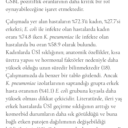
GSBL pozitiflik oranlarının daha kritik bir rol
oynayabileceğine işaret etmektedir.
Çalışmada yer alan hastaların %72.3’ü kadın, %27.7’si
erkekti;
E. coli
ile infekte olan hastalarda kadın
oranı %74.8 iken
K. pneumoniae
ile infekte olan
hastalarda bu oran %58.9 olarak bulundu.
Kadınlarda ÜSİ sıklığının; anatomik özellikler, kısa
üretra yapısı ve hormonal faktörler nedeniyle daha
yüksek olduğu uzun süredir bilinmektedir (18).
Çalışmamızda da benzer bir tablo gözlendi. Ancak
K. pneumoniae
izolatlarının saptandığı grupta erkek
hasta oranının (%41.1)
E. coli
grubuna kıyasla daha
yüksek olması dikkat çekicidir. Literatürde, ileri yaş
erkek hastalarda ÜSİ geçirme sıklığının arttığı ve
komorbid durumların daha sık görüldüğü ve buna
bağlı etken patojen dağılımının değişebildiği