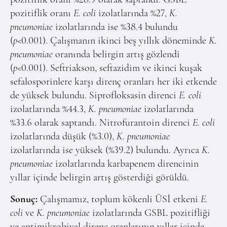
pozitiflik oranı
E. coli
izolatlarında %27,
K.
pneumoniae
izolatlarında ise %38.4 bulundu
(
p
<0.001). Çalışmanın ikinci beş yıllık döneminde
K.
pneumoniae
oranında belirgin artış gözlendi
(
p
<0.001). Seftriakson, seftazidim ve ikinci kuşak
sefalosporinlere karşı direnç oranları her iki etkende
de yüksek bulundu. Siprofloksasin direnci
E. coli
izolatlarında %44.3,
K. pneumoniae
izolatlarında
%33.6 olarak saptandı. Nitrofurantoin direnci
E. coli
izolatlarında düşük (%3.0),
K. pneumoniae
izolatlarında ise yüksek (%39.2) bulundu. Ayrıca
K.
pneumoniae
izolatlarında karbapenem direncinin
yıllar içinde belirgin artış gösterdiği görüldü.
Sonuç:
Çalışmamız, toplum kökenli ÜSİ etkeni
E.
coli
ve
K. pneumoniae
izolatlarında GSBL pozitifliği
ve antimikrobiyal direnç oranlarının yıllar içinde