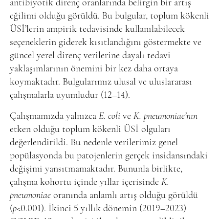
antibiyotik direnç oranlarında belirgin bir artış
eğilimi olduğu görüldü. Bu bulgular, toplum kökenli
ÜSİ’lerin ampirik tedavisinde kullanılabilecek
seçeneklerin giderek kısıtlandığını göstermekte ve
güncel yerel direnç verilerine dayalı tedavi
yaklaşımlarının önemini bir kez daha ortaya
koymaktadır. Bulgularımız ulusal ve uluslararası
çalışmalarla uyumludur (12–14).
Çalışmamızda yalnızca
E. coli
ve
K. pneumoniae’nın
etken olduğu toplum kökenli ÜSİ olguları
değerlendirildi. Bu nedenle verilerimiz genel
popülasyonda bu patojenlerin gerçek insidansındaki
değişimi yansıtmamaktadır. Bununla birlikte,
çalışma kohortu içinde yıllar içerisinde
K.
pneumoniae
oranında anlamlı artış olduğu görüldü
(
p
<0.001). İkinci 5 yıllık dönemin (2019–2023)