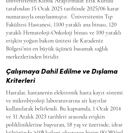
üniversitenin Klinik Araştırmalar Etik Kurulu
tarafından 15 Ocak 2025 tarihinde 2025/06 karar
numarasıyla onaylanmıştır.
Üniversitenin Tıp
Fakültesi Hastanesi, 1100 yataklı ana binası, 120
yataklı Hematoloji-Onkoloji binası ve 100 yataklı
erişkin yoğun bakım ünitesi ile Karadeniz
Bölgesi’nin en büyük üçüncü basamak sağlık
merkezlerinden biridir.
Çalışmaya Dahil Edilme ve Dışlama
Kriterleri
Hastalar, hastanenin elektronik hasta kayıt sistemi
ve mikrobiyoloji laboratuvarına ait kayıtlar
kullanılarak belirlendi. Bu kapsamda, 1 Ocak 2014
ve 31 Aralık 2023 tarihleri arasında erişkin
polikliniklerine başvuran, 18 yaş ve üzerinde, idrar
kültüründe ≥10⁵ koloni oluşturan birim (KOB)/ml