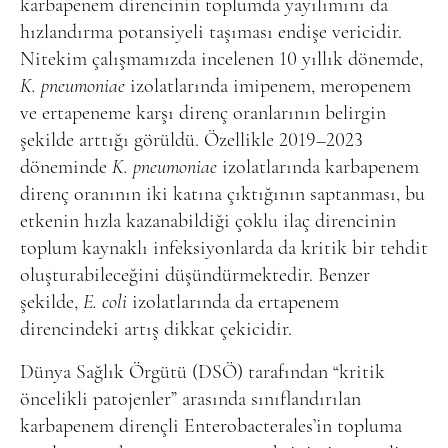
karbapenem direncinin toplumda yayılımını da
hızlandırma potansiyeli taşıması endişe vericidir.
Nitekim çalışmamızda incelenen 10 yıllık dönemde,
K. pneumoniae
izolatlarında imipenem, meropenem
ve ertapeneme karşı direnç oranlarının belirgin
şekilde arttığı görüldü. Özellikle 2019–2023
döneminde
K. pneumoniae
izolatlarında karbapenem
direnç oranının iki katına çıktığının saptanması, bu
etkenin hızla kazanabildiği çoklu ilaç direncinin
toplum kaynaklı infeksiyonlarda da kritik bir tehdit
oluşturabileceğini düşündürmektedir. Benzer
şekilde,
E. coli
izolatlarında da ertapenem
direncindeki artış dikkat çekicidir.
Dünya Sağlık Örgütü (DSÖ) tarafından “kritik
öncelikli patojenler” arasında sınıflandırılan
karbapenem dirençli Enterobacterales’in topluma