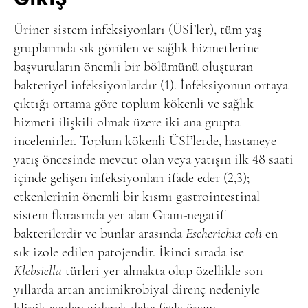
Üriner sistem infeksiyonları (ÜSİ’ler), tüm yaş
gruplarında sık görülen ve sağlık hizmetlerine
başvuruların önemli bir bölümünü oluşturan
bakteriyel infeksiyonlardır (1). İnfeksiyonun ortaya
çıktığı ortama göre toplum kökenli ve sağlık
hizmeti ilişkili olmak üzere iki ana grupta
incelenirler. Toplum kökenli ÜSİ’lerde, hastaneye
yatış öncesinde mevcut olan veya yatışın ilk 48 saati
içinde gelişen infeksiyonları ifade eder (2,3);
etkenlerinin önemli bir kısmı gastrointestinal
sistem florasında yer alan Gram-negatif
bakterilerdir ve bunlar arasında
Escherichia coli
en
sık izole edilen patojendir. İkinci sırada ise
Klebsiella
türleri yer almakta olup özellikle son
yıllarda artan antimikrobiyal direnç nedeniyle