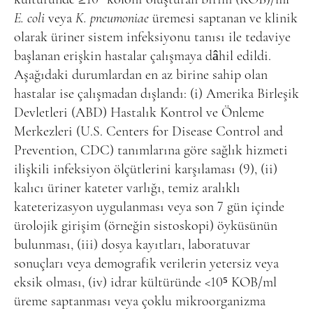
E. coli
veya
K. pneumoniae
üremesi saptanan ve klinik
olarak üriner sistem infeksiyonu tanısı ile tedaviye
başlanan erişkin hastalar çalışmaya dâhil edildi.
Aşağıdaki durumlardan en az birine sahip olan
hastalar ise çalışmadan dışlandı: (i) Amerika Birleşik
Devletleri (ABD) Hastalık Kontrol ve Önleme
Merkezleri (U.S. Centers for Disease Control and
Prevention, CDC) tanımlarına göre sağlık hizmeti
ilişkili infeksiyon ölçütlerini karşılaması (9), (ii)
kalıcı üriner kateter varlığı, temiz aralıklı
kateterizasyon uygulanması veya son 7 gün içinde
ürolojik girişim (örneğin sistoskopi) öyküsünün
bulunması, (iii) dosya kayıtları, laboratuvar
sonuçları veya demografik verilerin yetersiz veya
eksik olması, (iv) idrar kültüründe <10⁵ KOB/ml
üreme saptanması veya çoklu mikroorganizma