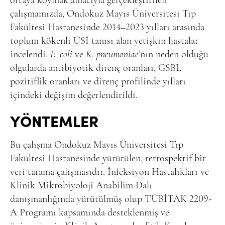
ortaya koymak amacıyla gerçekleştirilen
çalışmamızda, Ondokuz Mayıs Üniversitesi Tıp
Fakültesi Hastanesinde 2014–2023 yılları arasında
toplum kökenli ÜSİ tanısı alan yetişkin hastalar
incelendi.
E. coli
ve
K. pneumoniae
’nın neden olduğu
olgularda antibiyotik direnç oranları, GSBL
pozitiflik oranları ve direnç profilinde yılları
içindeki değişim değerlendirildi.
YÖNTEMLER
Bu çalışma Ondokuz Mayıs Üniversitesi Tıp
Fakültesi Hastanesinde yürütülen, retrospektif bir
veri tarama çalışmasıdır. İnfeksiyon Hastalıkları ve
Klinik Mikrobiyoloji Anabilim Dalı
danışmanlığında yürütülmüş olup TÜBİTAK 2209-
A Programı kapsamında desteklenmiş ve