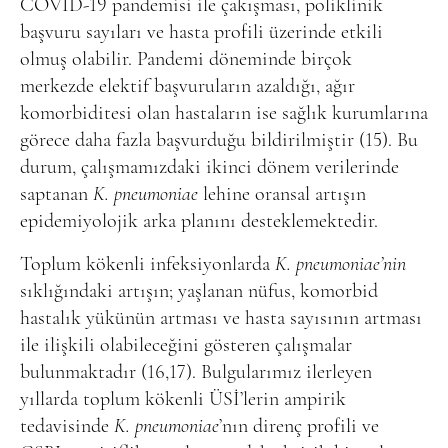
COVID-19 pandemisi ile çakışması, poliklinik
başvuru sayıları ve hasta profili üzerinde etkili
olmuş olabilir. Pandemi döneminde birçok
merkezde elektif başvuruların azaldığı, ağır
komorbiditesi olan hastaların ise sağlık kurumlarına
görece daha fazla başvurduğu bildirilmiştir (15). Bu
durum, çalışmamızdaki ikinci dönem verilerinde
saptanan
K. pneumoniae
lehine oransal artışın
epidemiyolojik arka planını desteklemektedir.
Toplum kökenli infeksiyonlarda
K. pneumoniae’nin
sıklığındaki artışın; yaşlanan nüfus, komorbid
hastalık yükünün artması ve hasta sayısının artması
ile ilişkili olabileceğini gösteren çalışmalar
bulunmaktadır (16,17). Bulgularımız ilerleyen
yıllarda toplum kökenli ÜSİ’lerin ampirik
tedavisinde
K. pneumoniae
’nın direnç profili ve