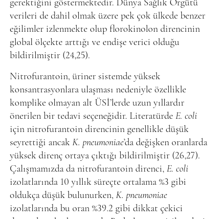
gerektiğini göstermektedir. Dünya Sağlık Örgütü
verileri de dahil olmak üzere pek çok ülkede benzer
eğilimler izlenmekte olup florokinolon direncinin
global ölçekte arttığı ve endişe verici olduğu
bildirilmiştir (24,25).
Nitrofurantoin, üriner sistemde yüksek
konsantrasyonlara ulaşması nedeniyle özellikle
komplike olmayan alt ÜSİ’lerde uzun yıllardır
önerilen bir tedavi seçeneğidir. Literatürde
E. coli
için nitrofurantoin direncinin genellikle düşük
seyrettiği ancak
K. pneumoniae
’da değişken oranlarda
yüksek direnç ortaya çıktığı bildirilmiştir (26,27).
Çalışmamızda da nitrofurantoin direnci,
E. coli
izolatlarında 10 yıllık süreçte ortalama %3 gibi
oldukça düşük bulunurken,
K. pneumoniae
izolatlarında bu oran %39.2 gibi dikkat çekici