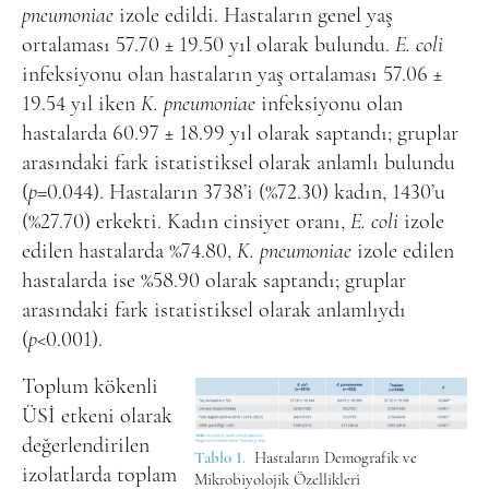
pneumoniae
izole edildi. Hastaların genel yaş
ortalaması 57.70 ± 19.50 yıl olarak bulundu.
E. coli
infeksiyonu olan hastaların yaş ortalaması 57.06 ±
19.54 yıl iken
K. pneumoniae
infeksiyonu olan
hastalarda 60.97 ± 18.99 yıl olarak saptandı; gruplar
arasındaki fark istatistiksel olarak anlamlı bulundu
(
p
=0.044). Hastaların 3738’i (%72.30) kadın, 1430’u
(%27.70) erkekti. Kadın cinsiyet oranı,
E. coli
izole
edilen hastalarda %74.80,
K. pneumoniae
izole edilen
hastalarda ise %58.90 olarak saptandı; gruplar
arasındaki fark istatistiksel olarak anlamlıydı
(
p
<0.001).
Toplum kökenli
ÜSİ etkeni olarak
değerlendirilen
Tablo 1.
Hastaların Demografik ve
izolatlarda toplam
Mikrobiyolojik Özellikleri