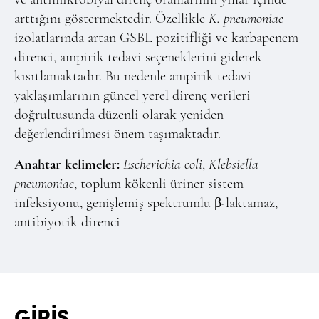
arttığını göstermektedir. Özellikle
K. pneumoniae
izolatlarında artan GSBL pozitifliği ve karbapenem
direnci, ampirik tedavi seçeneklerini giderek
kısıtlamaktadır. Bu nedenle ampirik tedavi
yaklaşımlarının güncel yerel direnç verileri
doğrultusunda düzenli olarak yeniden
değerlendirilmesi önem taşımaktadır.
Anahtar kelimeler:
Escherichia coli
,
Klebsiella
pneumoniae
, toplum kökenli üriner sistem
infeksiyonu, genişlemiş spektrumlu β-laktamaz,
antibiyotik direnci
GİRİŞ