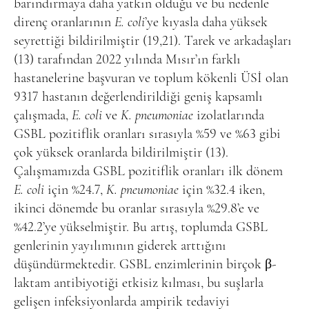
barındırmaya daha yatkın olduğu ve bu nedenle
direnç oranlarının
E. coli
’ye kıyasla daha yüksek
seyrettiği bildirilmiştir (19,21). Tarek ve arkadaşları
(13) tarafından 2022 yılında Mısır’ın farklı
hastanelerine başvuran ve toplum kökenli ÜSİ olan
9317 hastanın değerlendirildiği geniş kapsamlı
çalışmada,
E. coli
ve
K. pneumoniae
izolatlarında
GSBL pozitiflik oranları sırasıyla %59 ve %63 gibi
çok yüksek oranlarda bildirilmiştir (13).
Çalışmamızda GSBL pozitiflik oranları ilk dönem
E. coli
için %24.7,
K. pneumoniae
için %32.4 iken,
ikinci dönemde bu oranlar sırasıyla %29.8’e ve
%42.2’ye yükselmiştir. Bu artış, toplumda GSBL
genlerinin yayılımının giderek arttığını
düşündürmektedir. GSBL enzimlerinin birçok β-
laktam antibiyotiği etkisiz kılması, bu suşlarla
gelişen infeksiyonlarda ampirik tedaviyi