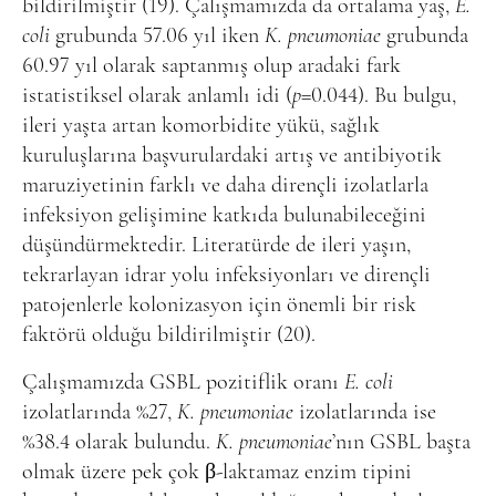
bildirilmiştir (19). Çalışmamızda da ortalama yaş,
E.
coli
grubunda 57.06 yıl iken
K. pneumoniae
grubunda
60.97 yıl olarak saptanmış olup aradaki fark
istatistiksel olarak anlamlı idi (
p
=0.044). Bu bulgu,
ileri yaşta artan komorbidite yükü, sağlık
kuruluşlarına başvurulardaki artış ve antibiyotik
maruziyetinin farklı ve daha dirençli izolatlarla
infeksiyon gelişimine katkıda bulunabileceğini
düşündürmektedir. Literatürde de ileri yaşın,
tekrarlayan idrar yolu infeksiyonları ve dirençli
patojenlerle kolonizasyon için önemli bir risk
faktörü olduğu bildirilmiştir (20).
Çalışmamızda GSBL pozitiflik oranı
E. coli
izolatlarında %27,
K. pneumoniae
izolatlarında ise
%38.4 olarak bulundu.
K. pneumoniae
’nın GSBL başta
olmak üzere pek çok β-laktamaz enzim tipini