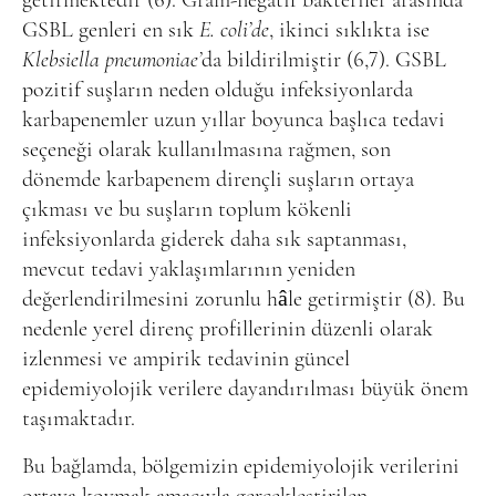
getirmektedir (6). Gram-negatif bakteriler arasında
GSBL genleri en sık
E. coli’de
, ikinci sıklıkta ise
Klebsiella pneumoniae’
da bildirilmiştir (6,7). GSBL
pozitif suşların neden olduğu infeksiyonlarda
karbapenemler uzun yıllar boyunca başlıca tedavi
seçeneği olarak kullanılmasına rağmen, son
dönemde karbapenem dirençli suşların ortaya
çıkması ve bu suşların toplum kökenli
infeksiyonlarda giderek daha sık saptanması,
mevcut tedavi yaklaşımlarının yeniden
değerlendirilmesini zorunlu hâle getirmiştir (8). Bu
nedenle yerel direnç profillerinin düzenli olarak
izlenmesi ve ampirik tedavinin güncel
epidemiyolojik verilere dayandırılması büyük önem
taşımaktadır.
Bu bağlamda, bölgemizin epidemiyolojik verilerini