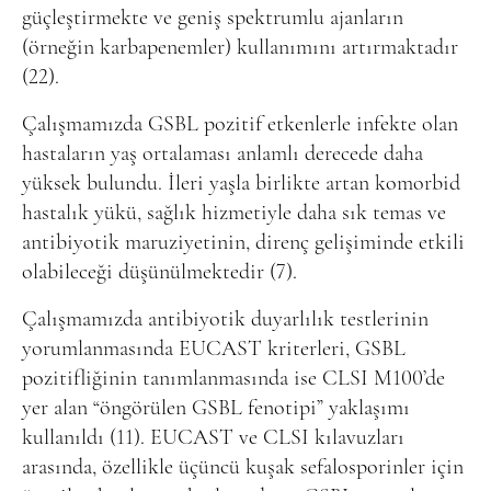
güçleştirmekte ve geniş spektrumlu ajanların
(örneğin karbapenemler) kullanımını artırmaktadır
(22).
Çalışmamızda GSBL pozitif etkenlerle infekte olan
hastaların yaş ortalaması anlamlı derecede daha
yüksek bulundu. İleri yaşla birlikte artan komorbid
hastalık yükü, sağlık hizmetiyle daha sık temas ve
antibiyotik maruziyetinin, direnç gelişiminde etkili
olabileceği düşünülmektedir (7).
Çalışmamızda antibiyotik duyarlılık testlerinin
yorumlanmasında EUCAST kriterleri, GSBL
pozitifliğinin tanımlanmasında ise CLSI M100’de
yer alan “öngörülen GSBL fenotipi” yaklaşımı
kullanıldı (11). EUCAST ve CLSI kılavuzları
arasında, özellikle üçüncü kuşak sefalosporinler için