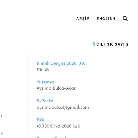
ARŞIV
ENGLISH
CILT 39, SAYI 2
Klimik Dergisi 2026; 39:
119–25
Yazışma
Aysima Bulca-Acar
E-Posta
aysimabulca@gmail.com
t
DOI
10.36519/kd.2026.5261
ık