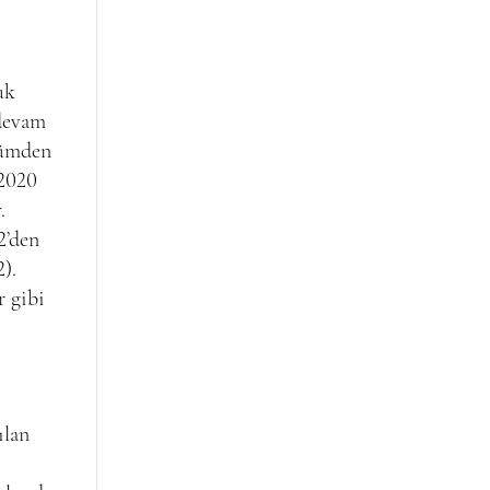
uk
 devam
lümden
 2020
.
2’den
).
r gibi
ılan