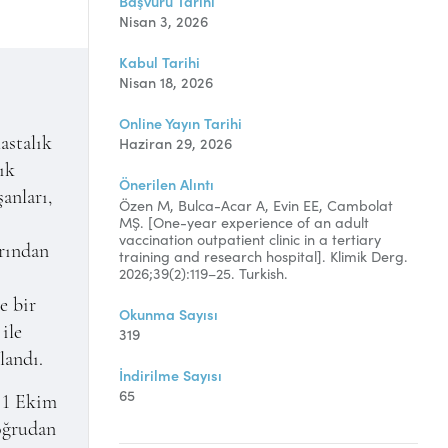
Başvuru Tarihi
Nisan 3, 2026
Kabul Tarihi
Nisan 18, 2026
Online Yayın Tarihi
Haziran 29, 2026
astalık
ık
Önerilen Alıntı
şanları,
Özen M, Bulca-Acar A, Evin EE, Cambolat
MŞ. [One-year experience of an adult
vaccination outpatient clinic in a tertiary
arından
training and research hospital]. Klimik Derg.
2026;39(2):119–25. Turkish.
e bir
Okunma Sayısı
ile
319
landı.
İndirilme Sayısı
65
, 1 Ekim
doğrudan