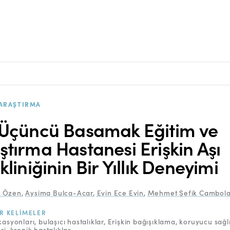
ARAŞTIRMA
 Üçüncü Basamak Eğitim ve
ştırma Hastanesi Erişkin Aşı
kliniğinin Bir Yıllık Deneyimi
 Özen
,
Aysima Bulca-Acar
,
Evin Ece Evin
,
Mehmet Şefik Cambola
R KELIMELER
kasyonları
bulaşıcı hastalıklar
Erişkin bağışıklama
koruyucu sağl
ri
kronik hastalıklar