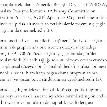
len aşılara ek olarak Amerika Birleşik Devletleri (ABD) Aş
maları Danışma Komitesi (Advisory Committee on
zation Practices, ACIP) Ağustos 2025 güncellemesinde 1
inde olup risk altında olan yetişkinlerde maymun çiçeği v
aşısını da önermektedir (8).
ama önerileri ve stratejilerine rağmen Türkiye’de erişkin 
ının risk gruplarında bile istenen düzeye ulaşmadığı
lmiştir (9). Günümüzde erişkin yaş grubunda görülen
yonlar ciddi bir halk sağlığı sorunu olmaya devam etmekt
 toplumsal düzeyde bir bağışıklık hedefine ulaşılabilmesi 
enebilir hastalıklara karşı bağışıklama programlarının
enmesi ve yaşam boyu sürdürülmesi gerekmektedir (3).
şmada, açılışını izleyen bir yıllık süreçte polikliniğimize
n başvuran ya da hastane içindeki birimlerden yönlendir
ı bireylerin ve hastaların demografik özellikleri, aşı