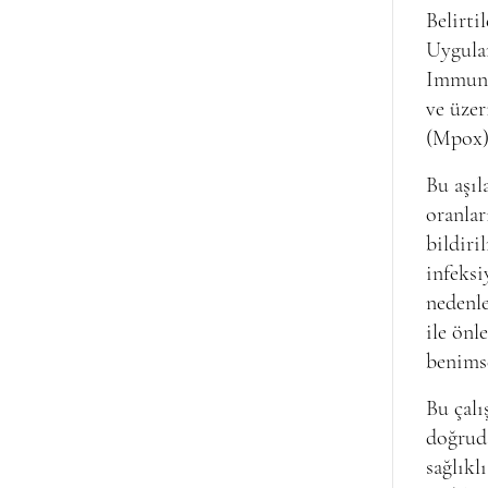
Belirti
Uygula
Immuni
ve üzer
(Mpox) 
Bu aşıl
oranlar
bildiri
infeksi
nedenle
ile önl
benims
Bu çalı
doğruda
sağlıkl