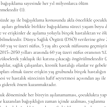
 bağışıklama sayesinde her yıl milyonlarca ölüm
nmektedir (1).
zde aşı ile bağışıklama konusunda akla öncelikle çocukl
aşıları gelmekle birlikte bağışıklama süreci yaşam boyu
 ve erişkinler de aşılama yoluyla birçok hastalıktan ve ö
bilmektedir. Dünya Sağlık Örgütü (DSÖ) verilerine göre
 60 yaş ve üzeri nüfus, 5 yaş altı çocuk nüfusunu geçmiştir
2015–2050 yılları arasında 60 yaş üzeri nüfus oranının %1
yükselerek yaklaşık iki katına çıkacağı öngörülmektedir (2
aşlılar, sağlık çalışanları, kronik hastalığı olanlar ve gebele
upları olmak üzere erişkin yaş grubunda birçok hastalığın
si ve hastalık sürecinin hafif seyretmesi açısından aşı ile
 giderek önem kazanmaktadır.
uk döneminde her bireyin aşılanamaması, çocuklukta yap
ile kazanılan bağışıklığın zaman içinde azalması, yaşlanma