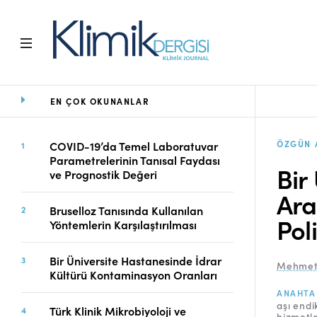
EN ÇOK OKUNANLAR
Ana Sayfa
Arşiv
Amaç ve Kapsam
ÖZGÜN 
COVID-19’da Temel Laboratuvar
Parametrelerinin Tanısal Faydası
Açık Erişim İlkesi
Bir
ve Prognostik Değeri
Yayın Kurulu
Ara
Etik İlkeler
Bruselloz Tanısında Kullanılan
Editoryal Süreç
Poli
Yöntemlerin Karşılaştırılması
Danışmanlık Süreci
Yazarlara Bilgi
Bir Üniversite Hastanesinde İdrar
Mehmet
Online Makale
Kültürü Kontaminasyon Oranları
Gönderimi
ANAHTA
aşı endi
Dizinler
Türk Klinik Mikrobiyoloji ve
hizmetle