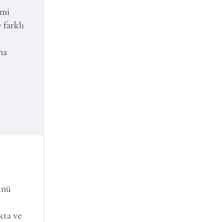
imi
 farklı
na
ünü
kta ve