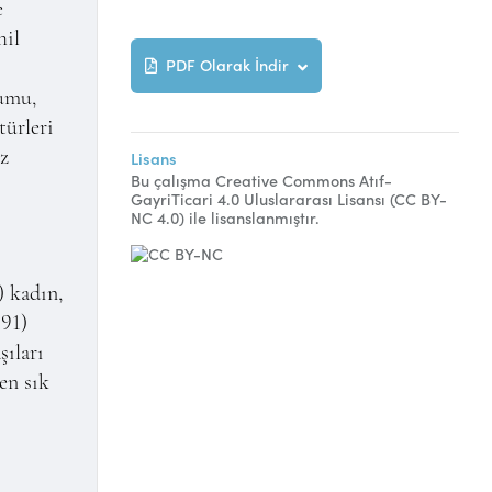
e
hil
PDF Olarak İndir
i
rumu,
türleri
iz
Lisans
Bu çalışma Creative Commons Atıf-
GayriTicari 4.0 Uluslararası Lisansı (CC BY-
NC 4.0) ile lisanslanmıştır.
5
) kadın,
191)
şıları
en sık