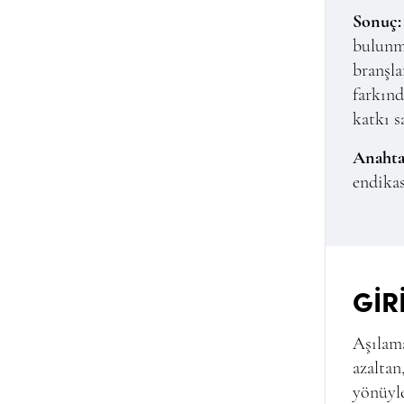
Sonuç:
bulunma
branşla
farkınd
katkı s
Anahta
endikas
GİR
Aşılama
azaltan
yönüyle