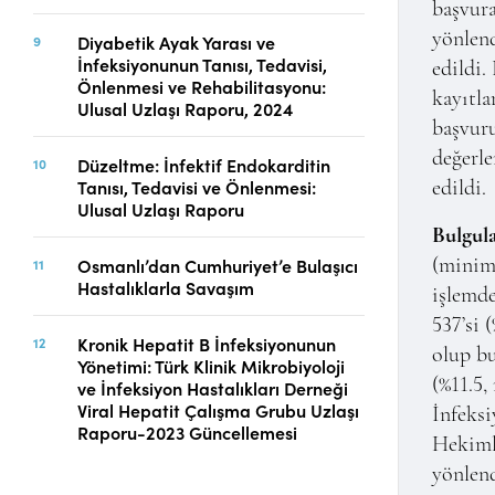
başvura
yönlend
Diyabetik Ayak Yarası ve
İnfeksiyonunun Tanısı, Tedavisi,
edildi.
Önlenmesi ve Rehabilitasyonu:
kayıtla
Ulusal Uzlaşı Raporu, 2024
başvuru
değerle
Düzeltme: İnfektif Endokarditin
Tanısı, Tedavisi ve Önlenmesi:
edildi.
Ulusal Uzlaşı Raporu
Bulgula
Osmanlı’dan Cumhuriyet’e Bulaşıcı
(minim
Hastalıklarla Savaşım
işlemde
537’si 
Kronik Hepatit B İnfeksiyonunun
olup bu
Yönetimi: Türk Klinik Mikrobiyoloji
(%11.5,
ve İnfeksiyon Hastalıkları Derneği
Viral Hepatit Çalışma Grubu Uzlaşı
İnfeksi
Raporu-2023 Güncellemesi
Hekimli
yönlend