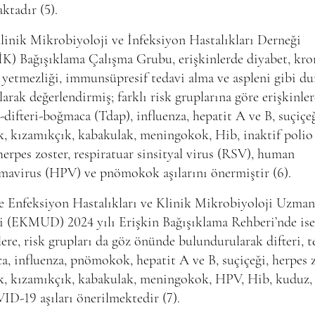
ktadır (5).
inik Mikrobiyoloji ve İnfeksiyon Hastalıkları Derneği
K) Bağışıklama Çalışma Grubu, erişkinlerde diyabet, kro
yetmezliği, immunsüpresif tedavi alma ve aspleni gibi du
olarak değerlendirmiş; farklı risk gruplarına göre erişkinler
-difteri-boğmaca (Tdap), influenza, hepatit A ve B, suçiçeğ
, kızamıkçık, kabakulak, meningokok, Hib, inaktif polio 
herpes zoster, respiratuar sinsityal virus (RSV), human
mavirus (HPV) ve pnömokok aşılarını önermiştir (6).
e Enfeksiyon Hastalıkları ve Klinik Mikrobiyoloji Uzman
i (EKMUD) 2024 yılı Erişkin Bağışıklama Rehberi’nde ise
lere, risk grupları da göz önünde bulundurularak difteri, t
, influenza, pnömokok, hepatit A ve B, suçiçeği, herpes z
k, kızamıkçık, kabakulak, meningokok, HPV, Hib, kuduz,
D-19 aşıları önerilmektedir (7).