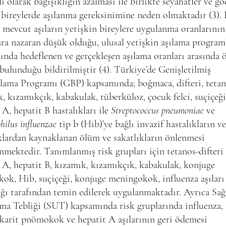
ı olarak bağışıklığın azalması ile birlikte seyahatler ve gö
 bireylerde aşılanma gereksinimine neden olmaktadır (3).
mevcut aşıların yetişkin bireylere uygulanma oranlarının
ra nazaran düşük olduğu, ulusal yetişkin aşılama program
nda hedeflenen ve gerçekleşen aşılama oranları arasında 
 bulunduğu bildirilmiştir (4). Türkiye’de Genişletilmiş
lama Programı (GBP) kapsamında; boğmaca, difteri, tetan
, kızamıkçık, kabakulak, tüberküloz, çocuk felci, suçiçeği
 A, hepatit B hastalıkları ile
Streptococcus pneumoniae
ve
ilus influenzae
tip b (Hib)’ye bağlı invazif hastalıkların v
klardan kaynaklanan ölüm ve sakatlıkların önlenmesi
nmektedir. Tanımlanmış risk grupları için tetanos-difteri 
 A, hepatit B, kızamık, kızamıkçık, kabakulak, konjuge
k, Hib, suçiçeği, konjuge meningokok, influenza aşıları
ğı tarafından temin edilerek uygulanmaktadır. Ayrıca Sağ
ma Tebliği (SUT) kapsamında risk gruplarında influenza,
karit pnömokok ve hepatit A aşılarının geri ödemesi