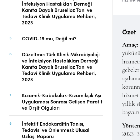
İnfeksiyon Hastalıkları Derneği
Telif Hakları
Kanıta Dayalı Bruselloz Tanı ve
İletişim
Tedavi Klinik Uygulama Rehberi,
2023
Özet
COVID-19 mu, Değil mi?
FACEBOOK
TWITTER
YOUTUBE
Amaç:
yükünün
Düzeltme: Türk Klinik Mikrobiyoloji
ve İnfeksiyon Hastalıkları Derneği
hizmeti
Kanıta Dayalı Bruselloz Tanı ve
gebeler
Tedavi Klinik Uygulama Rehberi,
aşılama
2023
korunm
Kızamık-Kabakulak-Kızamıkçık Aşı
hizmeti
Uygulaması Sonrası Gelişen Parotit
yıllık 
ve Orşit Olguları
başvuru
İnfektif Endokarditin Tanısı,
Yöntem
Tedavisi ve Önlenmesi: Ulusal
2023–30
Uzlaşı Raporu