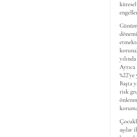
küresel
engelle
Günümü
dönemi 
etmekte
koruna
yılında
Ayrıca 
%22’ye 
Başta y
risk gr
önlenme
koruma
Çocukl
aşılar 