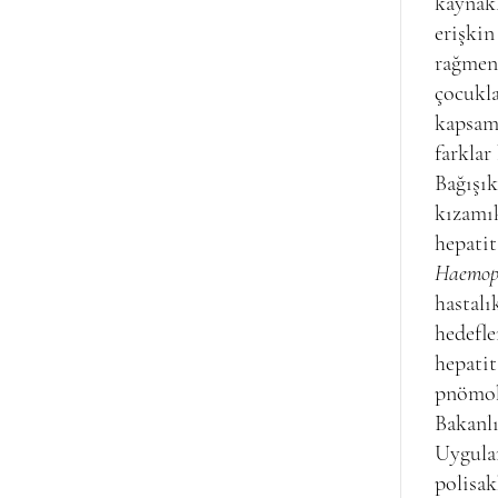
kaynakl
erişkin
rağmen 
çocukla
kapsamı
farklar
Bağışık
kızamık
hepatit
Haemoph
hastalı
hedefle
hepatit
pnömoko
Bakanlı
Uygula
polisak