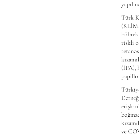
yapılma
Türk Kl
(KLİMİ
böbrek 
riskli 
tetanos
kızamık
(İPA), 
papillo
Türkiy
Derneğ
erişkin
boğmaca
kızamı
ve COVI