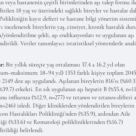
n veya hastanenin çeşitli birimlerinden aşı talep formu il
irilen 18 yaş ve üzerindeki sağlıklı bireyler ve hastalar da
 Polikliniğin kayıt defteri ve hastane bilgi yönetim sistem
rı incelenerek bireylerin yaş, cinsiyet, kronik hastalık du
/yönlendirilme şekli, aşı endikasyonları ve uygulanan aşı 
ndirildi. Veriler tanımlayıcı istatistiksel yöntemlerle anal
r:
Bir yıllık süreçte yaş ortalaması 37.4 ± 16.2 yıl olan
um–maksimum: 18–94 yıl) 1353 farklı kişiye toplam 204
 2149 doz aşı uygulandı. Aşılanan bireylerin 816’sı (%60.3
(%39.7) erkekti. En sık uygulanan aşı hepatit B (%55.4, n=1
nu influenza (%12.9, n=277) ve tetanos ve tetanos-difteri a
 n=246) izledi. Diğer kliniklerden yönlendirilen bireylerin 
yon Hastalıkları Polikliniği’nden (%35.9), ardından Aile
ği (%33.6) ve Romatoloji polikliniklerinden (%16.7)
irildiği belirlendi.