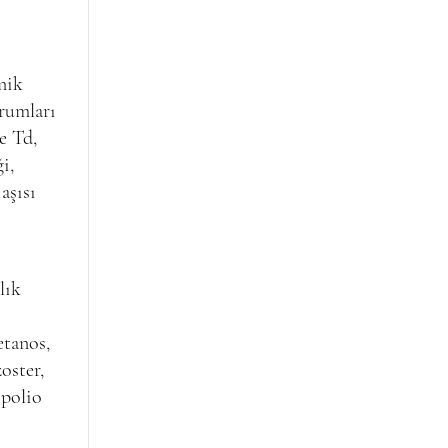
nik
rumları
e Td,
i,
aşısı
lık
etanos,
oster,
 polio