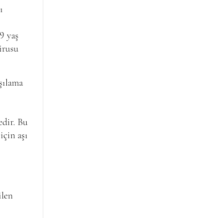
ı
9 yaş
irusu
aşılama
edir. Bu
için aşı
ilen