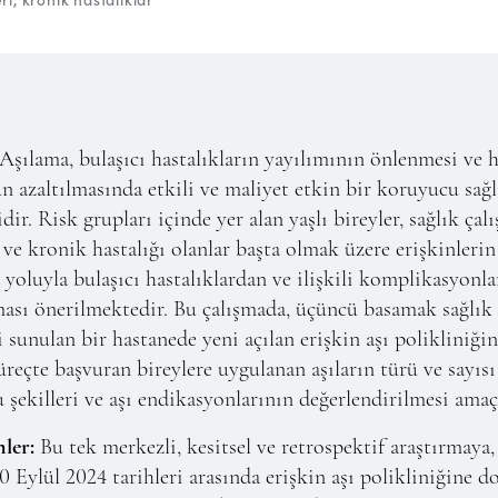
Aşılama, bulaşıcı hastalıkların yayılımının önlenmesi ve h
 azaltılmasında etkili ve maliyet etkin bir koruyucu sağl
dir. Risk grupları içinde yer alan yaşlı bireyler, sağlık çalı
 ve kronik hastalığı olanlar başta olmak üzere erişkinlerin
 yoluyla bulaşıcı hastalıklardan ve ilişkili komplikasyonl
ası önerilmektedir. Bu çalışmada, üçüncü basamak sağlık
 sunulan bir hastanede yeni açılan erişkin aşı polikliniğin
süreçte başvuran bireylere uygulanan aşıların türü ve sayısı 
 şekilleri ve aşı endikasyonlarının değerlendirilmesi amaç
ler:
Bu tek merkezli, kesitsel ve retrospektif araştırmaya
 Eylül 2024 tarihleri arasında erişkin aşı polikliniğine 