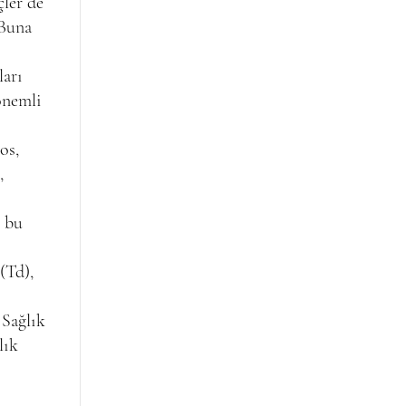
çler de
 Buna
ları
önemli
os,
,
e bu
(Td),
 Sağlık
lık