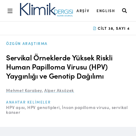
ARŞIV
ENGLISH
Ana Sayfa
CILT 38, SAYI 4
Arşiv
ÖZGÜN ARAŞTIRMA
Amaç ve Kapsam
Servikal Örneklerde Yüksek Riskli
Açık Erişim İlkesi
Human Papilloma Virusu (HPV)
Yaygınlığı ve Genotip Dağılımı
Yayın Kurulu
Etik İlkeler
Mehmet Karabey
,
Alper Aksözek
Editoryal Süreç
ANAHTAR KELIMELER
HPV aşısı
HPV genotipleri
İnsan papilloma virusu
servikal
kanser
Danışmanlık Süreci
Yazarlara Bilgi