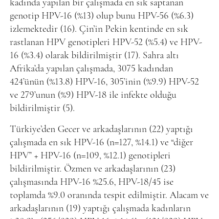
kadında yapılan bir çalışmada en sık saptanan
genotip HPV-16 (%13) olup bunu HPV-56 (%6.3)
izlemektedir (16). Çin’in Pekin kentinde en sık
rastlanan HPV genotipleri HPV-52 (%5.4) ve HPV-
16 (%3.4) olarak bildirilmiştir (17). Sahra altı
Afrika’da yapılan çalışmada, 3075 kadından
424’ünün (%13.8) HPV-16, 305’inin (%9.9) HPV-52
ve 279’unun (%9) HPV-18 ile infekte olduğu
bildirilmiştir (5).
Türkiye’den Gecer ve arkadaşlarının (22) yaptığı
çalışmada en sık HPV-16 (n=127, %14.1) ve “diğer
HPV” + HPV-16 (n=109, %12.1) genotipleri
bildirilmiştir. Özmen ve arkadaşlarının (23)
çalışmasında HPV-16 %25.6, HPV-18/45 ise
toplamda %9.0 oranında tespit edilmiştir. Alacam ve
arkadaşlarının (19) yaptığı çalışmada kadınların