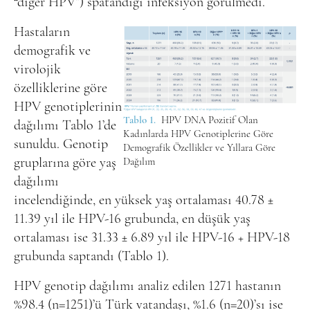
“diğer HPV”) spatandığı infeksiyon görülmedi.
Hastaların
demografik ve
virolojik
özelliklerine göre
HPV genotiplerinin
Tablo 1.
HPV DNA Pozitif Olan
dağılımı Tablo 1’de
Kadınlarda HPV Genotiplerine Göre
sunuldu. Genotip
Demografik Özellikler ve Yıllara Göre
gruplarına göre yaş
Dağılım
dağılımı
incelendiğinde, en yüksek yaş ortalaması 40.78 ±
11.39 yıl ile HPV-16 grubunda, en düşük yaş
ortalaması ise 31.33 ± 6.89 yıl ile HPV-16 + HPV-18
grubunda saptandı (Tablo 1).
HPV genotip dağılımı analiz edilen 1271 hastanın
%98.4 (n=1251)’ü Türk vatandaşı, %1.6 (n=20)’sı ise