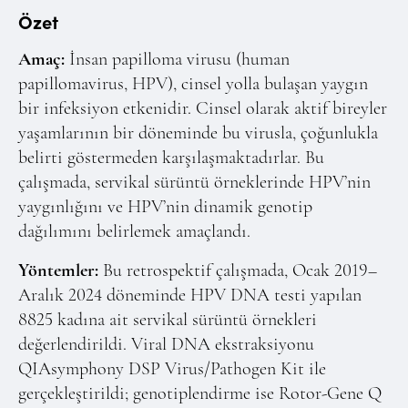
Online Makale Gönderimi
Özet
Dizinler
Amaç:
İnsan papilloma virusu (human
Telif Hakları
papillomavirus, HPV), cinsel yolla bulaşan yaygın
bir infeksiyon etkenidir. Cinsel olarak aktif bireyler
İletişim
yaşamlarının bir döneminde bu virusla, çoğunlukla
belirti göstermeden karşılaşmaktadırlar. Bu
FACEBOOK
TWITTER
YOUTUBE
çalışmada, servikal sürüntü örneklerinde HPV’nin
yaygınlığını ve HPV’nin dinamik genotip
dağılımını belirlemek amaçlandı.
Yöntemler:
Bu retrospektif çalışmada, Ocak 2019–
Aralık 2024 döneminde HPV DNA testi yapılan
8825 kadına ait servikal sürüntü örnekleri
değerlendirildi. Viral DNA ekstraksiyonu
QIAsymphony DSP Virus/Pathogen Kit ile
gerçekleştirildi; genotiplendirme ise Rotor-Gene Q