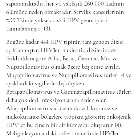
saptanmaktadır; her yıl yaklaşık 260 000 kadının
ölümüne neden olmaktadır. Serviks kanserlerinin
%99.7’sinde yüksek riskli HPV genotipleri
tanımlanmıştır (3).
Bugüne kadar 444 HPV tipinin tam genom dizisi
açıklanmıştır; HPV’ler, nükleotid dizilerindeki
farklılıklara göre Alfa-, Beta-, Gamma-, Mu- ve
Nupapillomavirus olmak üzere beş cinse ayrılır.
Mupapillomavirus ve Nupapillomavirus türleri el ve
ayaklardaki siğillerle ilişkiliyken,
Betapapillomavirus ve Gammapapillomavirus türleri
daha çok deri infeksiyonlarına neden olur.
Alfapapillomaviruslar ise mukozal, kutanöz ve
mukokutanöz bölgelere tropizm gösterir; onkojenik
HPV’ler bu cinsin bir alt kümesini oluşturur (4).
Malign lezyonlardaki rolleri temelinde HPV’ler