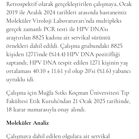
Retrospektif olarak gerçekleştirilen çalışmaya, Ocak
2019 ile Aralık 2024 tarihleri arasında hastanemiz
Moleküler Viroloji Laboratuvarı’nda multipleks
gerçek zamanlı PCR testi ile HPV DNA’sı
araştırılan 8825 kadına ait servikal sürüntü
örnekleri dahil edildi. Çalışma grubundaki 8825
kişiden 1271’inde (%14.4) HPV DNA pozitifliği
saptandı; HPV DNA tespit edilen 1271 kişinin yaş
ortalaması 40.10 ± 11.61 yıl olup 20’si (%1.6) yabancı
uyruklu idi.
Çalışma için Muğla Sıtkı Koçman Üniversitesi Tıp
Fakültesi Etik Kurulu’ndan 21 Ocak 2025 tarihinde,
18 karar numarasıyla onay alındı.
Moleküler Analiz
Çalışmaya dahil edilen olgulara ait servikal