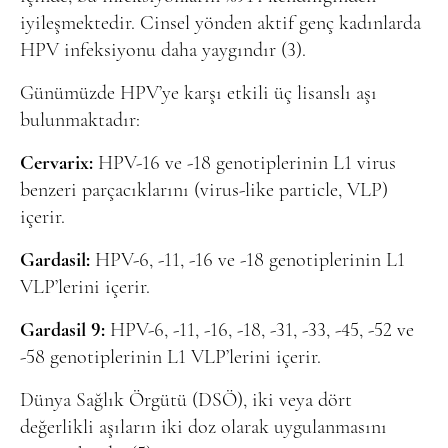
iyileşmektedir. Cinsel yönden aktif genç kadınlarda
HPV infeksiyonu daha yaygındır (3).
Günümüzde HPV’ye karşı etkili üç lisanslı aşı
bulunmaktadır:
Cervarix:
HPV-16 ve -18 genotiplerinin L1 virus
benzeri parçacıklarını (virus-like particle, VLP)
içerir.
Gardasil:
HPV-6, -11, -16 ve -18 genotiplerinin L1
VLP’lerini içerir.
Gardasil 9:
HPV-6, -11, -16, -18, -31, -33, -45, -52 ve
-58 genotiplerinin L1 VLP’lerini içerir.
Dünya Sağlık Örgütü (DSÖ), iki veya dört
değerlikli aşıların iki doz olarak uygulanmasını