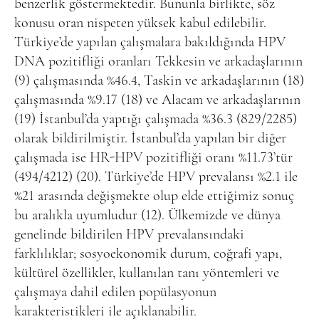
benzerlik göstermektedir. Bununla birlikte, söz
konusu oran nispeten yüksek kabul edilebilir.
Türkiye’de yapılan çalışmalara bakıldığında HPV
DNA pozitifliği oranları Tekkesin ve arkadaşlarının
(9) çalışmasında %46.4, Taskin ve arkadaşlarının (18)
çalışmasında %9.17 (18) ve Alacam ve arkadaşlarının
(19) İstanbul’da yaptığı çalışmada %36.3 (829/2285)
olarak bildirilmiştir. İstanbul’da yapılan bir diğer
çalışmada ise HR-HPV pozitifliği oranı %11.73’tür
(494/4212) (20). Türkiye’de HPV prevalansı %2.1 ile
%21 arasında değişmekte olup elde ettiğimiz sonuç
bu aralıkla uyumludur (12). Ülkemizde ve dünya
genelinde bildirilen HPV prevalansındaki
farklılıklar; sosyoekonomik durum, coğrafi yapı,
kültürel özellikler, kullanılan tanı yöntemleri ve
çalışmaya dahil edilen popülasyonun
karakteristikleri ile açıklanabilir.