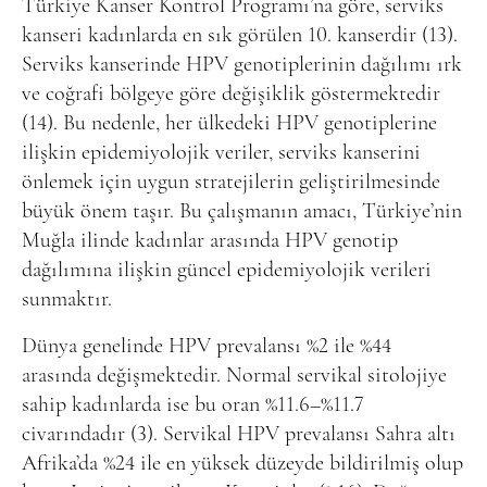
Türkiye Kanser Kontrol Programı’na göre, serviks
kanseri kadınlarda en sık görülen 10. kanserdir (13).
Serviks kanserinde HPV genotiplerinin dağılımı ırk
ve coğrafi bölgeye göre değişiklik göstermektedir
(14). Bu nedenle, her ülkedeki HPV genotiplerine
ilişkin epidemiyolojik veriler, serviks kanserini
önlemek için uygun stratejilerin geliştirilmesinde
büyük önem taşır. Bu çalışmanın amacı, Türkiye’nin
Muğla ilinde kadınlar arasında HPV genotip
dağılımına ilişkin güncel epidemiyolojik verileri
sunmaktır.
Dünya genelinde HPV prevalansı %2 ile %44
arasında değişmektedir. Normal servikal sitolojiye
sahip kadınlarda ise bu oran %11.6–%11.7
civarındadır (3). Servikal HPV prevalansı Sahra altı
Afrika’da %24 ile en yüksek düzeyde bildirilmiş olup