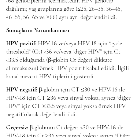
-68 genotiplerini içermektedir. HPV genotip
dağılımı; yaş gruplarına göre (≤25, 26–35, 36–45,
46–55, 56–65 ve ≥66) ayrı ayrı değerlendirildi.
Sonuçların Yorumlanması
HPV pozitif:
HPV-16 ve/veya HPV-18 için “cycle
threshold” (Ct) <36 ve/veya “diğer HPV” için Ct
<33.5 olduğunda (β-globin Ct değeri dikkate
alınmaksızın) örnek HPV pozitif kabul edildi. İlgili
kanal mevcut HPV tiplerini gösterdi.
HPV negatif:
β-globin için CT ≤30 ve HPV-16 ile
HPV-18 için CT ≥36 veya sinyal yoksa, ayrıca “diğer
HPV” için CT ≥33.5 veya sinyal yoksa örnek HPV
negatif olarak değerlendirildi.
Geçersiz:
β-globinin Ct değeri >30 ve HPV-16 ile
HPV-18 için Ct ≥36 veya sinyal yoksa; ayrıca “Diğer