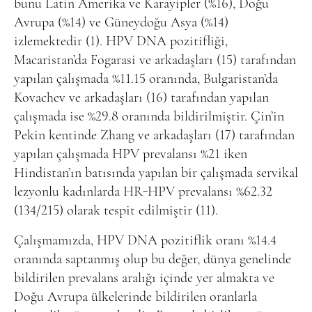
bunu Latin Amerika ve Karayipler (%16), Doğu
Avrupa (%14) ve Güneydoğu Asya (%14)
izlemektedir (1). HPV DNA pozitifliği,
Macaristan’da Fogarasi ve arkadaşları (15) tarafından
yapılan çalışmada %11.15 oranında, Bulgaristan’da
Kovachev ve arkadaşları (16) tarafından yapılan
çalışmada ise %29.8 oranında bildirilmiştir. Çin’in
Pekin kentinde Zhang ve arkadaşları (17) tarafından
yapılan çalışmada HPV prevalansı %21 iken
Hindistan’ın batısında yapılan bir çalışmada servikal
lezyonlu kadınlarda HR-HPV prevalansı %62.32
(134/215) olarak tespit edilmiştir (11).
Çalışmamızda, HPV DNA pozitiflik oranı %14.4
oranında saptanmış olup bu değer, dünya genelinde
bildirilen prevalans aralığı içinde yer almakta ve
Doğu Avrupa ülkelerinde bildirilen oranlarla