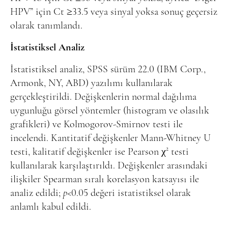
HPV” için Ct ≥33.5 veya sinyal yoksa sonuç geçersiz
olarak tanımlandı.
İstatistiksel Analiz
İstatistiksel analiz, SPSS sürüm 22.0 (IBM Corp.,
Armonk, NY, ABD) yazılımı kullanılarak
gerçekleştirildi. Değişkenlerin normal dağılıma
uygunluğu görsel yöntemler (histogram ve olasılık
grafikleri) ve Kolmogorov-Smirnov testi ile
incelendi. Kantitatif değişkenler Mann-Whitney U
testi, kalitatif değişkenler ise Pearson χ² testi
kullanılarak karşılaştırıldı. Değişkenler arasındaki
ilişkiler Spearman sıralı korelasyon katsayısı ile
analiz edildi;
p
<0.05 değeri istatistiksel olarak
anlamlı kabul edildi.