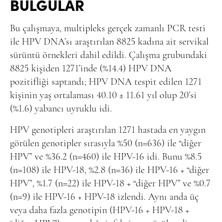
BULGULAR
Bu çalışmaya, multipleks gerçek zamanlı PCR testi
ile HPV DNA’sı araştırılan 8825 kadına ait servikal
sürüntü örnekleri dahil edildi. Çalışma grubundaki
8825 kişiden 1271’inde (%14.4) HPV DNA
pozitifliği saptandı; HPV DNA tespit edilen 1271
kişinin yaş ortalaması 40.10 ± 11.61 yıl olup 20’si
(%1.6) yabancı uyruklu idi.
HPV genotipleri araştırılan 1271 hastada en yaygın
görülen genotipler sırasıyla %50 (n=636) ile “diğer
HPV” ve %36.2 (n=460) ile HPV-16 idi. Bunu %8.5
(n=108) ile HPV-18, %2.8 (n=36) ile HPV-16 + “diğer
HPV”, %1.7 (n=22) ile HPV-18 + “diğer HPV” ve %0.7
(n=9) ile HPV-16 + HPV-18 izlendi. Aynı anda üç
veya daha fazla genotipin (HPV-16 + HPV-18 +