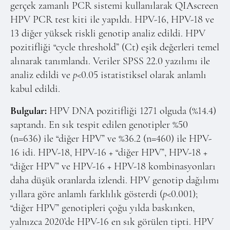
gerçek zamanlı PCR sistemi kullanılarak QIAscreen
HPV PCR test kiti ile yapıldı. HPV-16, HPV-18 ve
13 diğer yüksek riskli genotip analiz edildi. HPV
pozitifliği “cycle threshold” (Ct) eşik değerleri temel
alınarak tanımlandı. Veriler SPSS 22.0 yazılımı ile
analiz edildi ve
p
<0.05 istatistiksel olarak anlamlı
kabul edildi.
Bulgular:
HPV DNA pozitifliği 1271 olguda (%14.4)
saptandı. En sık tespit edilen genotipler %50
(n=636) ile “diğer HPV” ve %36.2 (n=460) ile HPV-
16 idi. HPV-18, HPV-16 + “diğer HPV”, HPV-18 +
“diğer HPV” ve HPV-16 + HPV-18 kombinasyonları
daha düşük oranlarda izlendi. HPV genotip dağılımı
yıllara göre anlamlı farklılık gösterdi (
p
<0.001);
“diğer HPV” genotipleri çoğu yılda baskınken,
yalnızca 2020’de HPV-16 en sık görülen tipti. HPV