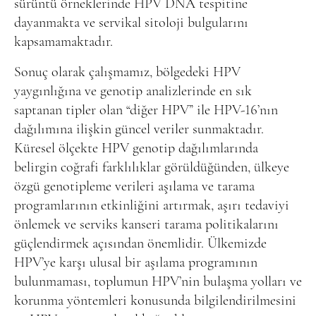
sürüntü örneklerinde HPV DNA tespitine
dayanmakta ve servikal sitoloji bulgularını
kapsamamaktadır.
Sonuç olarak çalışmamız, bölgedeki HPV
yaygınlığına ve genotip analizlerinde en sık
saptanan tipler olan “diğer HPV” ile HPV-16’nın
dağılımına ilişkin güncel veriler sunmaktadır.
Küresel ölçekte HPV genotip dağılımlarında
belirgin coğrafi farklılıklar görüldüğünden, ülkeye
özgü genotipleme verileri aşılama ve tarama
programlarının etkinliğini artırmak, aşırı tedaviyi
önlemek ve serviks kanseri tarama politikalarını
güçlendirmek açısından önemlidir. Ülkemizde
HPV’ye karşı ulusal bir aşılama programının
bulunmaması, toplumun HPV’nin bulaşma yolları ve
korunma yöntemleri konusunda bilgilendirilmesini