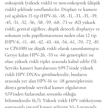
onkojenik (yüksek riskli) ve non-onkojenik (düşük
riskli) şeklinde sınıflandırılır. Displazi ve kansere
yol açabilen 15 tip (HPV-16, -18, -31, -33, -35, -39,
-45, -51, -52, -56, -58, -59, -68, -73 ve -82) yüksek
riskli; genital siğillere, düşük dereceli displaziye ve
solunum yolu papillomatozuna neden olan 12 tip
(HPV-6, -11, -40, -42, -43, -44, -54, -61, -70, -72, -81
ve CP6108) ise düşük riskli olarak tanımlanmıştır.
Geriye kalan HPV-26, -53 ve -66 genotipleri ise
olası yüksek riskli tipler arasında kabul edilir (5).
Serviks kanseri hastalarının %99.7’sinde yüksek
riskli HPV DNA’sı görülmektedir; bunların
arasında yer alan HPV-16 ve -18 genotiplerinin
dünya genelinde servikal kanser olgularının
%70’inden fazlasından sorumlu olduğu
bilinmektedir (6,7). Yüksek riskli HPV infeksiyonu
sonrasında invazif kanser gelişimi %1–3 oranında