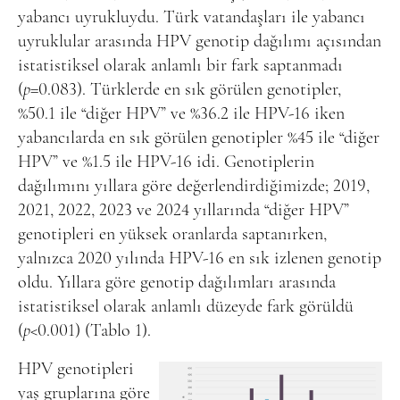
yabancı uyrukluydu. Türk vatandaşları ile yabancı
uyruklular arasında HPV genotip dağılımı açısından
istatistiksel olarak anlamlı bir fark saptanmadı
(
p
=0.083). Türklerde en sık görülen genotipler,
%50.1 ile “diğer HPV” ve %36.2 ile HPV-16 iken
yabancılarda en sık görülen genotipler %45 ile “diğer
HPV” ve %1.5 ile HPV-16 idi. Genotiplerin
dağılımını yıllara göre değerlendirdiğimizde; 2019,
2021, 2022, 2023 ve 2024 yıllarında “diğer HPV”
genotipleri en yüksek oranlarda saptanırken,
yalnızca 2020 yılında HPV-16 en sık izlenen genotip
oldu. Yıllara göre genotip dağılımları arasında
istatistiksel olarak anlamlı düzeyde fark görüldü
(
p
<0.001) (Tablo 1).
HPV genotipleri
yaş gruplarına göre