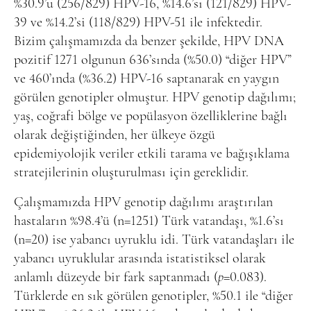
%30.9’u (256/829) HPV-16, %14.6’sı (121/829) HPV-
39 ve %14.2’si (118/829) HPV-51 ile infektedir.
Bizim çalışmamızda da benzer şekilde, HPV DNA
pozitif 1271 olgunun 636’sında (%50.0) “diğer HPV”
ve 460’ında (%36.2) HPV-16 saptanarak en yaygın
görülen genotipler olmuştur. HPV genotip dağılımı;
yaş, coğrafi bölge ve popülasyon özelliklerine bağlı
olarak değiştiğinden, her ülkeye özgü
epidemiyolojik veriler etkili tarama ve bağışıklama
stratejilerinin oluşturulması için gereklidir.
Çalışmamızda HPV genotip dağılımı araştırılan
hastaların %98.4’ü (n=1251) Türk vatandaşı, %1.6’sı
(n=20) ise yabancı uyruklu idi. Türk vatandaşları ile
yabancı uyruklular arasında istatistiksel olarak
anlamlı düzeyde bir fark saptanmadı (
p
=0.083).
Türklerde en sık görülen genotipler, %50.1 ile “diğer