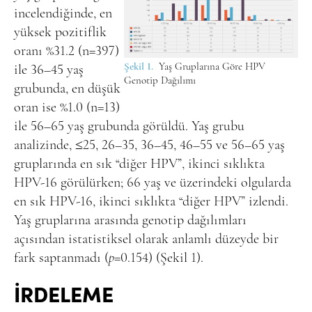
incelendiğinde, en
yüksek pozitiflik
oranı %31.2 (n=397)
Şekil 1.
Yaş Gruplarına Göre HPV
ile 36–45 yaş
Genotip Dağılımı
grubunda, en düşük
oran ise %1.0 (n=13)
ile 56–65 yaş grubunda görüldü. Yaş grubu
analizinde, ≤25, 26–35, 36–45, 46–55 ve 56–65 yaş
gruplarında en sık “diğer HPV”, ikinci sıklıkta
HPV-16 görülürken; 66 yaş ve üzerindeki olgularda
en sık HPV-16, ikinci sıklıkta “diğer HPV” izlendi.
Yaş gruplarına arasında genotip dağılımları
açısından istatistiksel olarak anlamlı düzeyde bir
fark saptanmadı (
p
=0.154) (Şekil 1).
İRDELEME