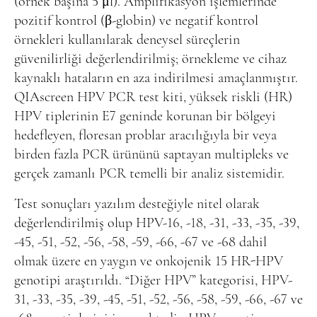
(örnek başına 5 μl). Amplifikasyon işlemlerinde
pozitif kontrol (β-globin) ve negatif kontrol
örnekleri kullanılarak deneysel süreçlerin
güvenilirliği değerlendirilmiş; örnekleme ve cihaz
kaynaklı hataların en aza indirilmesi amaçlanmıştır.
QIAscreen HPV PCR test kiti, yüksek riskli (HR)
HPV tiplerinin E7 geninde korunan bir bölgeyi
hedefleyen, floresan problar aracılığıyla bir veya
birden fazla PCR ürününü saptayan multipleks ve
gerçek zamanlı PCR temelli bir analiz sistemidir.
Test sonuçları yazılım desteğiyle nitel olarak
değerlendirilmiş olup HPV-16, -18, -31, -33, -35, -39,
-45, -51, -52, -56, -58, -59, -66, -67 ve -68 dahil
olmak üzere en yaygın ve onkojenik 15 HR-HPV
genotipi araştırıldı. “Diğer HPV” kategorisi, HPV-
31, -33, -35, -39, -45, -51, -52, -56, -58, -59, -66, -67 ve