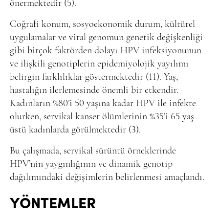
önermektedir (5).
Coğrafi konum, sosyoekonomik durum, kültürel
uygulamalar ve viral genomun genetik değişkenliği
gibi birçok faktörden dolayı HPV infeksiyonunun
ve ilişkili genotiplerin epidemiyolojik yayılımı
belirgin farklılıklar göstermektedir (11). Yaş,
hastalığın ilerlemesinde önemli bir etkendir.
Kadınların %80’i 50 yaşına kadar HPV ile infekte
olurken, servikal kanser ölümlerinin %35’i 65 yaş
üstü kadınlarda görülmektedir (3).
Bu çalışmada, servikal sürüntü örneklerinde
HPV’nin yaygınlığının ve dinamik genotip
dağılımındaki değişimlerin belirlenmesi amaçlandı.
YÖNTEMLER