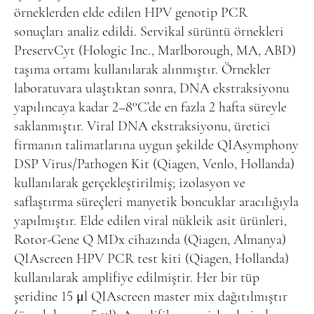
örneklerden elde edilen HPV genotip PCR
sonuçları analiz edildi. Servikal sürüntü örnekleri
PreservCyt (Hologic Inc., Marlborough, MA, ABD)
taşıma ortamı kullanılarak alınmıştır. Örnekler
laboratuvara ulaştıktan sonra, DNA ekstraksiyonu
yapılıncaya kadar 2–8°C’de en fazla 2 hafta süreyle
saklanmıştır. Viral DNA ekstraksiyonu, üretici
firmanın talimatlarına uygun şekilde QIAsymphony
DSP Virus/Pathogen Kit (Qiagen, Venlo, Hollanda)
kullanılarak gerçekleştirilmiş; izolasyon ve
saflaştırma süreçleri manyetik boncuklar aracılığıyla
yapılmıştır. Elde edilen viral nükleik asit ürünleri,
Rotor-Gene Q MDx cihazında (Qiagen, Almanya)
QIAscreen HPV PCR test kiti (Qiagen, Hollanda)
kullanılarak amplifiye edilmiştir. Her bir tüp
şeridine 15 μl QIAscreen master mix dağıtılmıştır