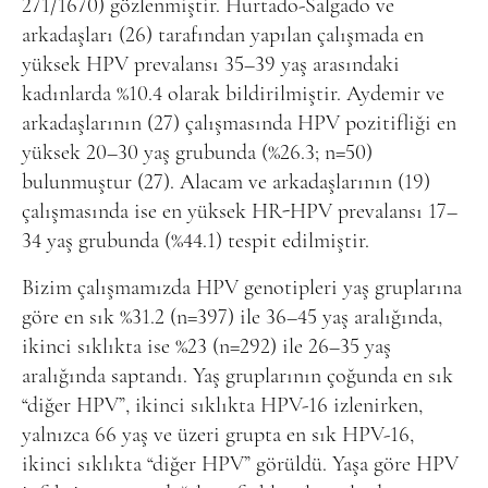
271/1670) gözlenmiştir. Hurtado-Salgado ve
arkadaşları (26) tarafından yapılan çalışmada en
yüksek HPV prevalansı 35–39 yaş arasındaki
kadınlarda %10.4 olarak bildirilmiştir. Aydemir ve
arkadaşlarının (27) çalışmasında HPV pozitifliği en
yüksek 20–30 yaş grubunda (%26.3; n=50)
bulunmuştur (27). Alacam ve arkadaşlarının (19)
çalışmasında ise en yüksek HR-HPV prevalansı 17–
34 yaş grubunda (%44.1) tespit edilmiştir.
Bizim çalışmamızda HPV genotipleri yaş gruplarına
göre en sık %31.2 (n=397) ile 36–45 yaş aralığında,
ikinci sıklıkta ise %23 (n=292) ile 26–35 yaş
aralığında saptandı. Yaş gruplarının çoğunda en sık
“diğer HPV”, ikinci sıklıkta HPV-16 izlenirken,
yalnızca 66 yaş ve üzeri grupta en sık HPV-16,
ikinci sıklıkta “diğer HPV” görüldü. Yaşa göre HPV