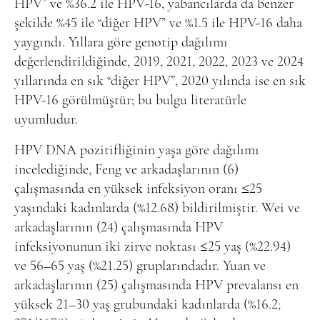
HPV” ve %36.2 ile HPV-16, yabancılarda da benzer
şekilde %45 ile “diğer HPV” ve %1.5 ile HPV-16 daha
yaygındı. Yıllara göre genotip dağılımı
değerlendirildiğinde, 2019, 2021, 2022, 2023 ve 2024
yıllarında en sık “diğer HPV”, 2020 yılında ise en sık
HPV-16 görülmüştür; bu bulgu literatürle
uyumludur.
HPV DNA pozitifliğinin yaşa göre dağılımı
incelediğinde, Feng ve arkadaşlarının (6)
çalışmasında en yüksek infeksiyon oranı ≤25
yaşındaki kadınlarda (%12.68) bildirilmiştir. Wei ve
arkadaşlarının (24) çalışmasında HPV
infeksiyonunun iki zirve noktası ≤25 yaş (%22.94)
ve 56–65 yaş (%21.25) gruplarındadır. Yuan ve
arkadaşlarının (25) çalışmasında HPV prevalansı en
yüksek 21–30 yaş grubundaki kadınlarda (%16.2;