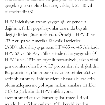
gerçekleşmekte olup bu süreç yaklaşık 25–40 yıl
sürmektedir (8).
HPV infeksiyonlarının yaygınlığı ve genotip
dağılımı, farklı popülasyonlar arasında büyük
değişiklikler göstermektedir. Örneğin, HPV-31 ve
-33 Avrupa ve Amerika Birleşik Devletleri
(ABD)’nde daha yaygınken, HPV-35 ve -45 Afrika’da,
HPV-52 ve -58 Asya ülkelerinde daha yaygındır (9).
HPV-16 ve -18’in onkojenik potansiyeli, erken viral
gen ürünleri olan E6 ve E7 proteinleri ile ilişkilidir.
Bu proteinler, tümör baskılayıcı proteinler p53 ve
retinoblastomayı inhibe ederek hasarlı hücrelerin
ölümsüzleşmesine yol açan mekanizmaları tetikler
(10). Çoğu kadında HPV infeksiyonu
asemptomatiktir ve kanser geliştirmez. İki yıl
içinde, bu infeksiyonların %91’i kendiliğinden