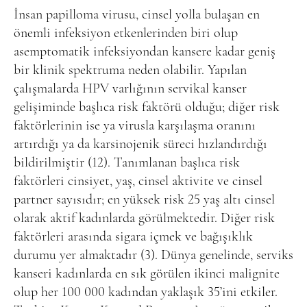
İnsan papilloma virusu, cinsel yolla bulaşan en
önemli infeksiyon etkenlerinden biri olup
asemptomatik infeksiyondan kansere kadar geniş
bir klinik spektruma neden olabilir. Yapılan
çalışmalarda HPV varlığının servikal kanser
gelişiminde başlıca risk faktörü olduğu; diğer risk
faktörlerinin ise ya virusla karşılaşma oranını
artırdığı ya da karsinojenik süreci hızlandırdığı
bildirilmiştir (12). Tanımlanan başlıca risk
faktörleri cinsiyet, yaş, cinsel aktivite ve cinsel
partner sayısıdır; en yüksek risk 25 yaş altı cinsel
olarak aktif kadınlarda görülmektedir. Diğer risk
faktörleri arasında sigara içmek ve bağışıklık
durumu yer almaktadır (3). Dünya genelinde, serviks
kanseri kadınlarda en sık görülen ikinci malignite
olup her 100 000 kadından yaklaşık 35’ini etkiler.