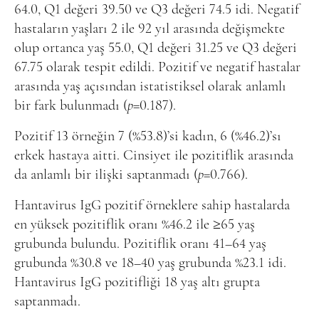
64.0, Q1 değeri 39.50 ve Q3 değeri 74.5 idi. Negatif
hastaların yaşları 2 ile 92 yıl arasında değişmekte
olup ortanca yaş 55.0, Q1 değeri 31.25 ve Q3 değeri
67.75 olarak tespit edildi. Pozitif ve negatif hastalar
arasında yaş açısından istatistiksel olarak anlamlı
bir fark bulunmadı (
p
=0.187).
Pozitif 13 örneğin 7 (%53.8)’si kadın, 6 (%46.2)’sı
erkek hastaya aitti. Cinsiyet ile pozitiflik arasında
da anlamlı bir ilişki saptanmadı (
p
=0.766).
Hantavirus IgG pozitif örneklere sahip hastalarda
en yüksek pozitiflik oranı %46.2 ile ≥65 yaş
grubunda bulundu. Pozitiflik oranı 41–64 yaş
grubunda %30.8 ve 18–40 yaş grubunda %23.1 idi.
Hantavirus IgG pozitifliği 18 yaş altı grupta
saptanmadı.