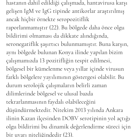
hastanın dahil edildiği çalışmada, hantavirusa karşı
gelişen IgM ve IgG tipinde antikorlar araştırılmış
ancak hiçbir örnekte seropozitiflik
raporlanmamıştır (22). Bu bölgede daha önce olgu
bildirimi olmaması da dikkate alındığında,
seronegatiflik şaşırtıcı bulunmamıştır. Buna karşın,
aynı bölgede bulunan Konya ilinde yapılan bizim
çalışmamızda 13 pozitifliğin tespit edilmesi,
bölgesel bir kümelenme veya yıllar içinde virusun
farklı bölgelere yayılımının göstergesi olabilir. Bu
durum serolojik çalışmaların belirli zaman
dilimlerinde bölgesel ve ulusal bazda
tekrarlanmasının faydalı olabileceğini
düşündürmektedir. Nitekim 2013 yılında Ankara
ilinin Kazan ilçesinden DOBV serotipinin yol açtığı
olgu bildirimi bu dinamik değerlendirme süreci için
bir uyarı niteliğindedir (23).