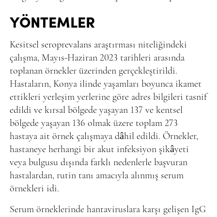
YÖNTEMLER
Kesitsel seroprevalans araştırması niteliğindeki
çalışma, Mayıs-Haziran 2023 tarihleri arasında
toplanan örnekler üzerinden gerçekleştirildi.
Hastaların, Konya ilinde yaşamları boyunca ikamet
ettikleri yerleşim yerlerine göre adres bilgileri tasnif
edildi ve kırsal bölgede yaşayan 137 ve kentsel
bölgede yaşayan 136 olmak üzere toplam 273
hastaya ait örnek çalışmaya dâhil edildi. Örnekler,
hastaneye herhangi bir akut infeksiyon şikâyeti
veya bulgusu dışında farklı nedenlerle başvuran
hastalardan, rutin tanı amacıyla alınmış serum
örnekleri idi.
Serum örneklerinde hantaviruslara karşı gelişen IgG