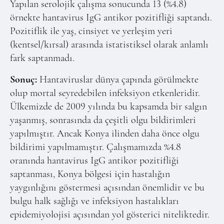
Yapılan serolojik çalışma sonucunda 13 (%4.8)
örnekte hantavirus IgG antikor pozitifliği saptandı.
Pozitiflik ile yaş, cinsiyet ve yerleşim yeri
(kentsel/kırsal) arasında istatistiksel olarak anlamlı
fark saptanmadı.
Sonuç:
Hantaviruslar dünya çapında görülmekte
olup mortal seyredebilen infeksiyon etkenleridir.
Ülkemizde de 2009 yılında bu kapsamda bir salgın
yaşanmış, sonrasında da çeşitli olgu bildirimleri
yapılmıştır. Ancak Konya ilinden daha önce olgu
bildirimi yapılmamıştır. Çalışmamızda %4.8
oranında hantavirus IgG antikor pozitifliği
saptanması, Konya bölgesi için hastalığın
yaygınlığını göstermesi açısından önemlidir ve bu
bulgu halk sağlığı ve infeksiyon hastalıkları
epidemiyolojisi açısından yol gösterici niteliktedir.