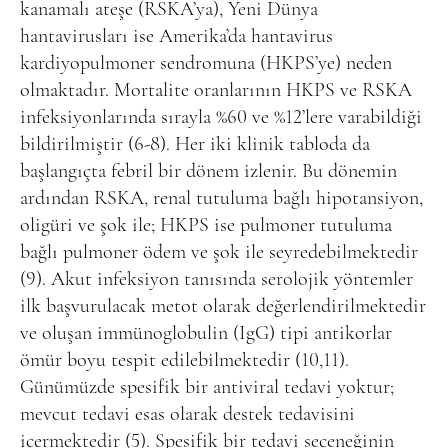
kanamalı ateşe (RSKA’ya), Yeni Dünya
hantavirusları ise Amerika’da hantavirus
kardiyopulmoner sendromuna (HKPS’ye) neden
olmaktadır. Mortalite oranlarının HKPS ve RSKA
infeksiyonlarında sırayla %60 ve %12’lere varabildiği
bildirilmiştir (6-8). Her iki klinik tabloda da
başlangıçta febril bir dönem izlenir. Bu dönemin
ardından RSKA, renal tutuluma bağlı hipotansiyon,
oligüri ve şok ile; HKPS ise pulmoner tutuluma
bağlı pulmoner ödem ve şok ile seyredebilmektedir
(9). Akut infeksiyon tanısında serolojik yöntemler
ilk başvurulacak metot olarak değerlendirilmektedir
ve oluşan immünoglobulin (IgG) tipi antikorlar
ömür boyu tespit edilebilmektedir (10,11).
Günümüzde spesifik bir antiviral tedavi yoktur;
mevcut tedavi esas olarak destek tedavisini
içermektedir (5). Spesifik bir tedavi seçeneğinin