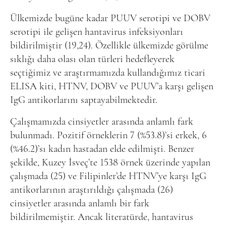
Ülkemizde bugüne kadar PUUV serotipi ve DOBV
serotipi ile gelişen hantavirus infeksiyonları
bildirilmiştir (19,24). Özellikle ülkemizde görülme
sıklığı daha olası olan türleri hedefleyerek
seçtiğimiz ve araştırmamızda kullandığımız ticari
ELISA kiti, HTNV, DOBV ve PUUV’a karşı gelişen
IgG antikorlarını saptayabilmektedir.
Çalışmamızda cinsiyetler arasında anlamlı fark
bulunmadı. Pozitif örneklerin 7 (%53.8)’si erkek, 6
(%46.2)’sı kadın hastadan elde edilmişti. Benzer
şekilde, Kuzey İsveç’te 1538 örnek üzerinde yapılan
çalışmada (25) ve Filipinler’de HTNV’ye karşı IgG
antikorlarının araştırıldığı çalışmada (26)
cinsiyetler arasında anlamlı bir fark
bildirilmemiştir. Ancak literatürde, hantavirus