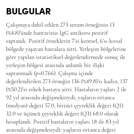
BULGULAR
Çalışmaya dahil edilen 273 serum örneğinin 13
(%4.8)’ünde hantavirus IgG antikoru pozitif
saptandı. Pozitif örneklerin 7’si kentsel, 6’sı kırsal
bölgede yaşayan hastalara aitti. Yerleşim bölgelerine
göre yapılan istatistiksel değerlendirmede sonuç ile
yerleşim bölgesi arasında anlamlı bir ilişki
saptanmadı (
p
=0.766). Çalışma içinde
değerlendirilen 273 örneğin 136 (%49.8)’sı kadın, 137
(%50.2)’si erkek hastaya aitti. Hastaların yaşları 2 ile
92 yıl arasında değişmekteydi; yaşların ortanca
(medyan) değeri 57.0, birinci çeyreklik değeri (Q1)
32.0 ve üçüncü çeyreklik değeri (Q3) 68.0 olarak
hesaplandı. Pozitif hastaların yaşları 18 ile 83 yıl
arasında değişmekteydi; yaşların ortanca değeri