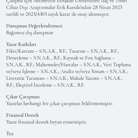
Çalışma için Necmettin Erbakan Üniversitesi İlaç ve Tıbbi
Cihaz Dışı Araştırmalar Etik Kurulu’ndan 28 Nisan 2023
tarihli ve 2023/4303 sayılı karar ile onay alınmıştır.
Danışman Değerlendirmesi
Bağımsız dış danışman
Yazar Katkıları
Fikir/Kavram – S.N.A.K., B.F.; Tasarım – S.N.A.K., B.F.;
Denetleme – S.N.A.K., B.F.; Kaynak ve Fon Sağlama –
S.N.A.K., B.F.; Malzemeler/Hastalar – S.N.A.K.; Veri Toplama
ve/veya İşleme – S.N.A.K.; Analiz ve/veya Yorum – S.N.A.K.;
Literatür Taraması – S.N.A.K.; Makale Yazımı – S.N.A.K.,
B.F.; Eleştirel İnceleme – S.N.A.K., B.F.
Çıkar Çatışması
Yazarlar herhangi bir çıkar çatışması bildirmemiştir.
Finansal Destek
Yazar finansal destek beyan etmemiştir.
Tez