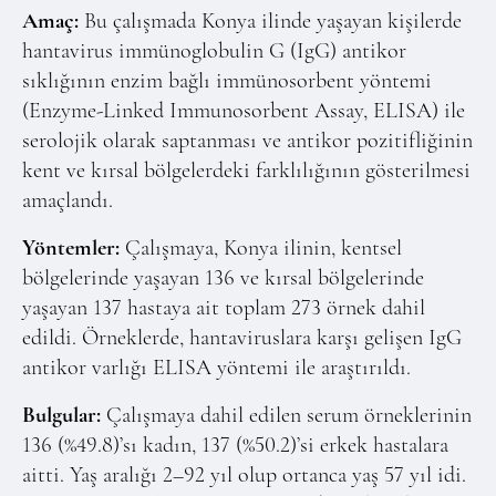
Online Makale Gönderimi
Amaç:
Bu çalışmada Konya ilinde yaşayan kişilerde
Dizinler
hantavirus immünoglobulin G (IgG) antikor
sıklığının enzim bağlı immünosorbent yöntemi
Telif Hakları
(Enzyme-Linked Immunosorbent Assay, ELISA) ile
İletişim
serolojik olarak saptanması ve antikor pozitifliğinin
kent ve kırsal bölgelerdeki farklılığının gösterilmesi
amaçlandı.
FACEBOOK
TWITTER
YOUTUBE
Yöntemler:
Çalışmaya, Konya ilinin, kentsel
bölgelerinde yaşayan 136 ve kırsal bölgelerinde
yaşayan 137 hastaya ait toplam 273 örnek dahil
edildi. Örneklerde, hantaviruslara karşı gelişen IgG
antikor varlığı ELISA yöntemi ile araştırıldı.
Bulgular:
Çalışmaya dahil edilen serum örneklerinin
136 (%49.8)’sı kadın, 137 (%50.2)’si erkek hastalara
aitti. Yaş aralığı 2–92 yıl olup ortanca yaş 57 yıl idi.