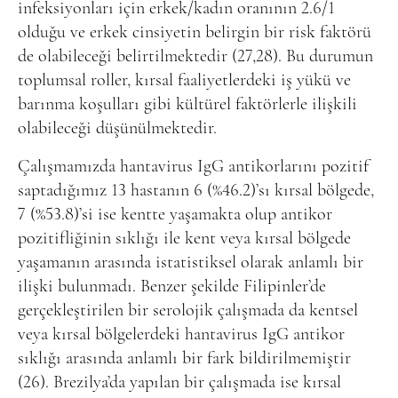
infeksiyonları için erkek/kadın oranının 2.6/1
olduğu ve erkek cinsiyetin belirgin bir risk faktörü
de olabileceği belirtilmektedir (27,28). Bu durumun
toplumsal roller, kırsal faaliyetlerdeki iş yükü ve
barınma koşulları gibi kültürel faktörlerle ilişkili
olabileceği düşünülmektedir.
Çalışmamızda hantavirus IgG antikorlarını pozitif
saptadığımız 13 hastanın 6 (%46.2)’sı kırsal bölgede,
7 (%53.8)’si ise kentte yaşamakta olup antikor
pozitifliğinin sıklığı ile kent veya kırsal bölgede
yaşamanın arasında istatistiksel olarak anlamlı bir
ilişki bulunmadı. Benzer şekilde Filipinler’de
gerçekleştirilen bir serolojik çalışmada da kentsel
veya kırsal bölgelerdeki hantavirus IgG antikor
sıklığı arasında anlamlı bir fark bildirilmemiştir
(26). Brezilya’da yapılan bir çalışmada ise kırsal