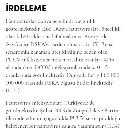
İRDELEME
Hantaviruslar dünya genelinde yaygınlık
göstermektedir. Eski Dünya hantavirusları öncelikli
olarak böbrekleri hedef almakta ve Avrupa ile
Asya’da ise RSKA’ya neden olmaktadır (5). Renal
sendromlu kanamalı ateş kliniğine neden olan
PUUV infeksiyonlarında mortalite oranları %1’in
altında iken, DOBV infeksiyonlarında %10–15
oranlarında görülmektedir. Dünyada her yıl 60 000–
100 000 arasında RSKA olgusu bildirilmektedir
(11,21).
Hantavirus infeksiyonları Türkiye’de de
görülmektedir. Şubat 2009’da Zonguldak ve Bartın
illerinde etkenin çoğunlukla PUUV serotipi olduğu
belirlenen bir hantavirus salgını yaşanmıştır (13,14).