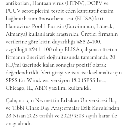
antikorları, Hantaan virus (HTNV), DOBV ve
PUUV serotiplerini tespit eden kantitatif enzim
bağlantılı immünosorbent test (ELISA) kiti
Hantavirus Pool 1 Eurasia (Euroimmun, Lübeck,
Almanya) kullanılarak araştırıldı. Üretici firmanın
verilerine göre kitin duyarlılığı %88.2–100,
özgüllüğü %94.1–100 olup ELISA çalışması üretici
firmanın önerileri doğrultusunda tamamlandı; 20
RU/ml üzerinde kalan sonuçlar pozitif olarak
değerlendirildi. Veri girişi ve istatistiksel analiz için
SPSS for Windows, versiyon 18.0 (SPSS Inc.,
Chicago, IL, ABD) yazılımı kullanıldı.
Çalışma için Necmettin Erbakan Üniversitesi İlaç
ve Tıbbi Cihaz Dışı Araştırmalar Etik Kurulu’ndan
28 Nisan 2023 tarihli ve 2023/4303 sayılı karar ile
onay alındı.