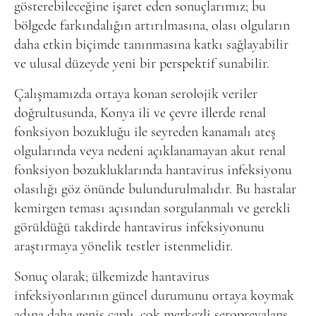
gösterebileceğine işaret eden sonuçlarımız; bu
bölgede farkındalığın artırılmasına, olası olguların
daha etkin biçimde tanınmasına katkı sağlayabilir
ve ulusal düzeyde yeni bir perspektif sunabilir.
Çalışmamızda ortaya konan serolojik veriler
doğrultusunda, Konya ili ve çevre illerde renal
fonksiyon bozukluğu ile seyreden kanamalı ateş
olgularında veya nedeni açıklanamayan akut renal
fonksiyon bozukluklarında hantavirus infeksiyonu
olasılığı göz önünde bulundurulmalıdır. Bu hastalar
kemirgen teması açısından sorgulanmalı ve gerekli
görüldüğü takdirde hantavirus infeksiyonunu
araştırmaya yönelik testler istenmelidir.
Sonuç olarak; ülkemizde hantavirus
infeksiyonlarının güncel durumunu ortaya koymak
adına daha geniş çaplı, çok merkezli seroprevalans