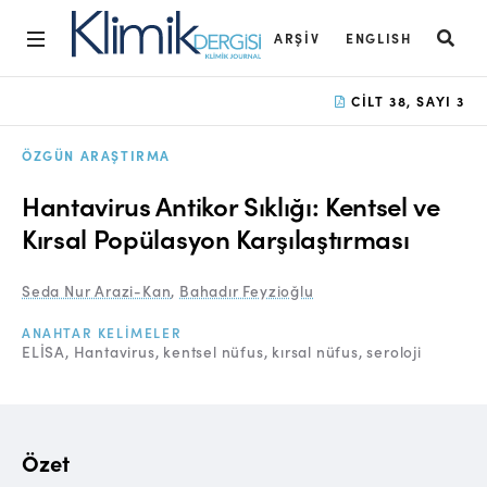
ARŞIV
ENGLISH
Ana Sayfa
CILT 38, SAYI 3
Arşiv
ÖZGÜN ARAŞTIRMA
Amaç ve Kapsam
Hantavirus Antikor Sıklığı: Kentsel ve
Açık Erişim İlkesi
Kırsal Popülasyon Karşılaştırması
Yayın Kurulu
Seda Nur Arazi-Kan
,
Bahadır Feyzioğlu
Etik İlkeler
ANAHTAR KELIMELER
ELİSA
Hantavirus
kentsel nüfus
kırsal nüfus
seroloji
Editoryal Süreç
Danışmanlık Süreci
Yazarlara Bilgi
Özet