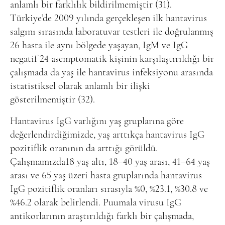
anlamlı bir farklılık bildirilmemiştir (31).
Türkiye’de 2009 yılında gerçekleşen ilk hantavirus
salgını sırasında laboratuvar testleri ile doğrulanmış
26 hasta ile aynı bölgede yaşayan, IgM ve IgG
negatif 24 asemptomatik kişinin karşılaştırıldığı bir
çalışmada da yaş ile hantavirus infeksiyonu arasında
istatistiksel olarak anlamlı bir ilişki
gösterilmemiştir (32).
Hantavirus IgG varlığını yaş gruplarına göre
değerlendirdiğimizde, yaş arttıkça hantavirus IgG
pozitiflik oranının da arttığı görüldü.
Çalışmamızda18 yaş altı, 18–40 yaş arası, 41–64 yaş
arası ve 65 yaş üzeri hasta gruplarında hantavirus
IgG pozitiflik oranları sırasıyla %0, %23.1, %30.8 ve
%46.2 olarak belirlendi. Puumala virusu IgG
antikorlarının araştırıldığı farklı bir çalışmada,