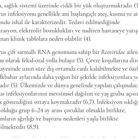
, sağlık sistemi üzerinde ciddi bir yük oluşturmaktadır (3
us infeksiyonu genellikle ani başlangıçlı ateş, kusma ve a
 sulu ishal ile karakterizedir. Tedavi edilmediğinde
tasyon, elektrolit bozuklukları ve nadiren hastaneye yatış
nan klinik tablolara neden olabilir (4).
rus çift sarmallı RNA genomuna sahip bir
Reoviridae
ailes
as olarak fekal-oral yolla bulaşır (5). Çevre koşullarına dir
sayesinde uzun süre dış ortamda canlı kalabilmekte ve özel
ilkbahar aylarında daha yoğun bir şekilde infeksiyonlara y
dır (5). Ülkemizde ve dünya genelinde yapılan çalışmalar,
us infeksiyonlarının mevsimsel dağılım ve yaş grubu açıs
ık gösterdiğini ortaya koymaktadır (6,7). İnfeksiyon sıklığ
olduğu grup 6–24 ay arası çocuklar olmakla birlikte,
ların ağırlığı ve başvuru nedenleri yaşla birlikte
ilmektedir (8,9).