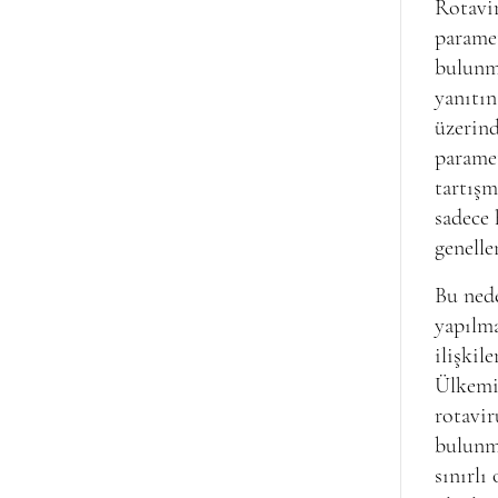
Rotavir
paramet
bulunma
yanıtın
üzerind
paramet
tartışm
sadece 
genelle
Bu nede
yapılm
ilişkil
Ülkemiz
rotavir
bulunma
sınırlı