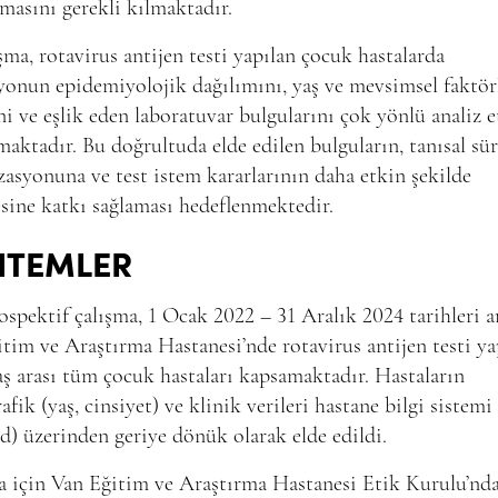
masını gerekli kılmaktadır.
şma, rotavirus antijen testi yapılan çocuk hastalarda
yonun epidemiyolojik dağılımını, yaş ve mevsimsel faktör
ini ve eşlik eden laboratuvar bulgularını çok yönlü analiz 
aktadır. Bu doğrultuda elde edilen bulguların, tanısal sür
asyonuna ve test istem kararlarının daha etkin şekilde
sine katkı sağlaması hedeflenmektedir.
NTEMLER
ospektif çalışma, 1 Ocak 2022 – 31 Aralık 2024 tarihleri a
tim ve Araştırma Hastanesi’nde rotavirus antijen testi ya
ş arası tüm çocuk hastaları kapsamaktadır. Hastaların
fik (yaş, cinsiyet) ve klinik verileri hastane bilgi sistemi
) üzerinden geriye dönük olarak elde edildi.
a için Van Eğitim ve Araştırma Hastanesi Etik Kurulu’nd