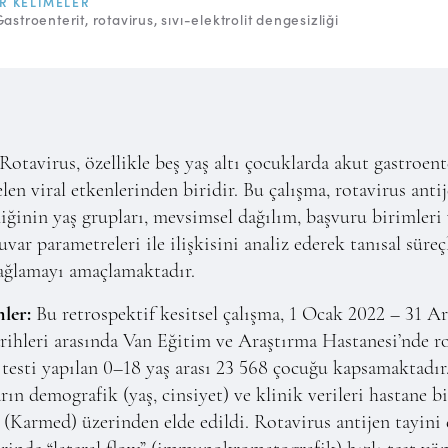
R KELIMELER
Gastroenterit
rotavirus
sıvı-elektrolit dengesizliği
Rotavirus, özellikle beş yaş altı çocuklarda akut gastroent
len viral etkenlerinden biridir. Bu çalışma, rotavirus anti
liğinin yaş grupları, mevsimsel dağılım, başvuru birimleri
uvar parametreleri ile ilişkisini analiz ederek tanısal süreç
ağlamayı amaçlamaktadır.
ler:
Bu retrospektif kesitsel çalışma, 1 Ocak 2022 – 31 Ar
rihleri arasında Van Eğitim ve Araştırma Hastanesi’nde r
 testi yapılan 0–18 yaş arası 23 568 çocuğu kapsamaktadır
rın demografik (yaş, cinsiyet) ve klinik verileri hastane bi
 (Karmed) üzerinden elde edildi. Rotavirus antijen tayini 