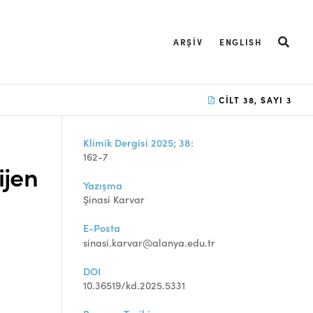
ARŞIV
ENGLISH
CILT 38, SAYI 3
Klimik Dergisi 2025; 38:
162-7
ijen
Yazışma
Şinasi Karvar
E-Posta
sinasi.karvar@alanya.edu.tr
DOI
10.36519/kd.2025.5331