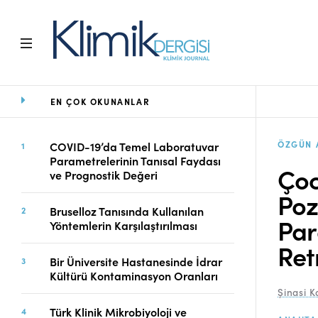
EN ÇOK OKUNANLAR
Ana Sayfa
Arşiv
Amaç ve Kapsam
ÖZGÜN 
COVID-19’da Temel Laboratuvar
Parametrelerinin Tanısal Faydası
Açık Erişim İlkesi
Çoc
ve Prognostik Değeri
Yayın Kurulu
Poz
Etik İlkeler
Bruselloz Tanısında Kullanılan
Editoryal Süreç
Par
Yöntemlerin Karşılaştırılması
Danışmanlık Süreci
Ret
Yazarlara Bilgi
Bir Üniversite Hastanesinde İdrar
Online Makale
Kültürü Kontaminasyon Oranları
Gönderimi
Şinasi K
Dizinler
Türk Klinik Mikrobiyoloji ve