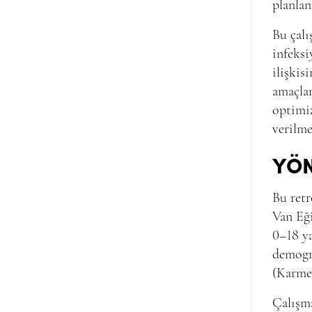
planlan
Bu çalı
infeksi
ilişkis
amaçlam
optimiz
verilme
YÖ
Bu retr
Van Eği
0–18 ya
demogra
(Karmed
Çalışm