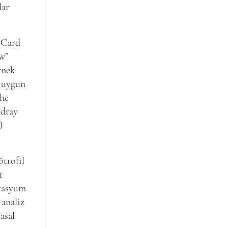
lar
 Card
ow”
rnek
a uygun
che
ndray
)
ötrofil
t
otasyum
 analiz
asal