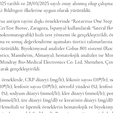
25 tarihli ve 28/03/2025 sayılı onay alınmış olup çalışma
i Bildirgesi ilkelerine uygun olarak yürütüldü.
us antijen tayini dışkı örneklerinde “Rotavirus One Step
CerTest Biotec, Zaragoza, İspanya) kullanılarak “lateral fl
kromatografik) hızlı test yöntemi ile gerçekleştirildi; ö
ma ve sonuç değerlendirme aşamaları üretici talimatların
yürütüldü. Biyokimyasal analizler Cobas 801 sistemi (Ro
stics, Mannheim, Almanya), hematolojik analizler ise Mi
(Mindray Bio-Medical Electronics Co. Ltd, Shenzhen, Çin
larak gerçekleştirildi.
örneklerde, CRP düzeyi (mg/lt), lökosit sayısı (10⁹/lt), n
10⁹/lt), lenfosit sayısı (10⁹/lt), nötrofil yüzdesi (%), lenfosi
 (%), sodyum düzeyi (mmol/lt), klor düzeyi (mmol/lt), p
(mmol/lt), üre düzeyi (mg/dl) ve kreatinin düzeyi (mg/dl)
 Hemolizli ve lipemik örneklerin hematolojik ve biyokimy