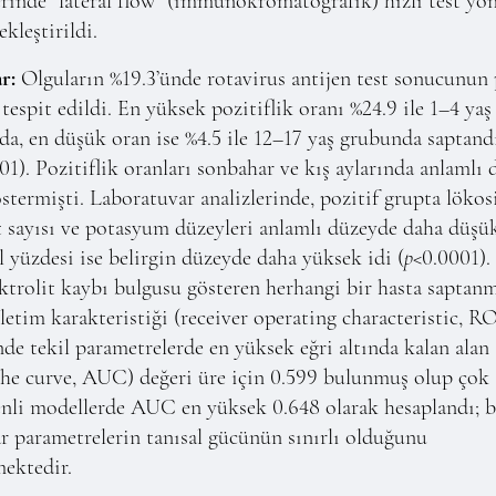
rinde “lateral flow” (immunokromatografik) hızlı test yö
ekleştirildi.
r:
Olguların %19.3’ünde rotavirus antijen test sonucunun 
tespit edildi. En yüksek pozitiflik oranı %24.9 ile 1–4 yaş
a, en düşük oran ise %4.5 ile 12–17 yaş grubunda saptand
01). Pozitiflik oranları sonbahar ve kış aylarında anlamlı
östermişti. Laboratuvar analizlerinde, pozitif grupta lökosi
t sayısı ve potasyum düzeyleri anlamlı düzeyde daha düşü
l yüzdesi ise belirgin düzeyde daha yüksek idi (
p
<0.0001).
ektrolit kaybı bulgusu gösteren herhangi bir hasta saptanm
şletim karakteristiği (receiver operating characteristic, R
nde tekil parametrelerde en yüksek eğri altında kalan alan 
the curve, AUC) değeri üre için 0.599 bulunmuş olup çok
enli modellerde AUC en yüksek 0.648 olarak hesaplandı; 
r parametrelerin tanısal gücünün sınırlı olduğunu
ektedir.