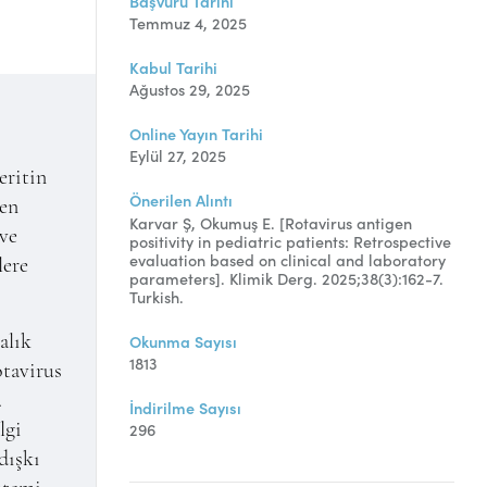
Başvuru Tarihi
Temmuz 4, 2025
Kabul Tarihi
Ağustos 29, 2025
Online Yayın Tarihi
Eylül 27, 2025
eritin
Önerilen Alıntı
jen
Karvar Ş, Okumuş E. [Rotavirus antigen
 ve
positivity in pediatric patients: Retrospective
evaluation based on clinical and laboratory
lere
parameters]. Klimik Derg. 2025;38(3):162-7.
Turkish.
Okunma Sayısı
alık
1813
otavirus
.
İndirilme Sayısı
296
lgi
dışkı