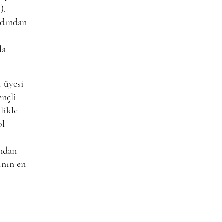
).
rdından
la
i üyesi
ençli
likle
ol
ından
ının en