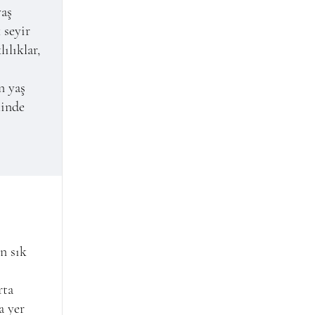
yaş
 seyir
ılıklar,
n yaş
linde
en sık
rta
a yer