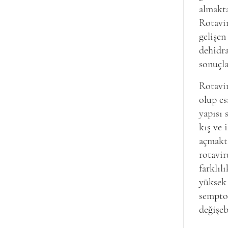
almakta
Rotavir
gelişen
dehidra
sonuçla
Rotavi
olup es
yapısı 
kış ve 
açmakta
rotavir
farklıl
yüksek 
semptom
değişeb