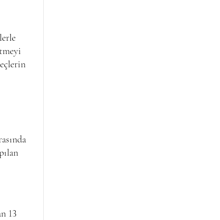
lerle
etmeyi
eçlerin
rasında
pılan
an 13