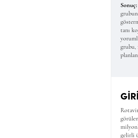
Sonuç:
grubund
gösterm
tanı ko
yorumla
grubu,
planlan
GİR
Rotavir
görülen
milyonl
gelirli