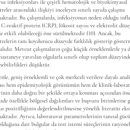
us infeksiyonları ile çeşitli hematolojik ve biyokimyasal
reler arasındaki ilişkiyi inceleyen sınırlı sayıda çalışma
ktadır. Bu çalışmalarda, infeksiyonun neden olduğu infl
 C-reaktif protein (CRP), lökosit sayısı ve elektrolit düze
e etkili olabileceği öne sürülmektedir (10). Ancak, bu
relerin tanı koydurucu düzeyde farklılık gösterip göster
alıdır. Mevcut çalışmaların çoğu küçük örneklemlerle ya 
hastaneye yatırılan olgularla sınırlı olup toplum düzeyind
nebilirlikleri düşüktür.
nle, geniş örneklemli ve çok merkezli verilere dayalı anali
ası hem epidemiyolojik görünümün hem de klinik-labora
erinin daha doğru bir şekilde ortaya konması açısından öne
de özellikle bölgesel dağılımları ve başvuru birimlerine 
us pozitifliğinin değerlendirilmesine yönelik literatür eks
ktadır. Ayrıca, laboratuvar parametrelerinin tanısal güc
 olduğuna dair bulgular da test istemi süreçlerinin rasyone