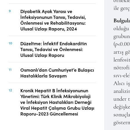
örnekle
ile gerç
Diyabetik Ayak Yarası ve
İnfeksiyonunun Tanısı, Tedavisi,
Bulgula
Önlenmesi ve Rehabilitasyonu:
Ulusal Uzlaşı Raporu, 2024
olduğu 
grubund
Düzeltme: İnfektif Endokarditin
(
p
<0.00
Tanısı, Tedavisi ve Önlenmesi:
artış g
Ulusal Uzlaşı Raporu
lenfosi
nötrofi
Osmanlı’dan Cumhuriyet’e Bulaşıcı
Hastalıklarla Savaşım
sıvı-el
Alıcı i
Kronik Hepatit B İnfeksiyonunun
analizi
Yönetimi: Türk Klinik Mikrobiyoloji
under 
ve İnfeksiyon Hastalıkları Derneği
değişk
Viral Hepatit Çalışma Grubu Uzlaşı
Raporu-2023 Güncellemesi
sonuçla
gösterm