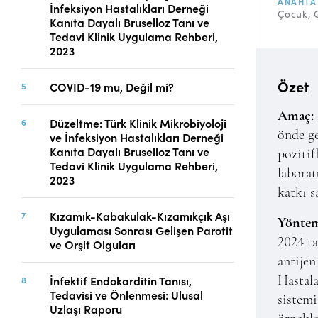
ANAHTA
İnfeksiyon Hastalıkları Derneği
Telif Hakları
Çocuk
Kanıta Dayalı Bruselloz Tanı ve
İletişim
Tedavi Klinik Uygulama Rehberi,
2023
Özet
COVID-19 mu, Değil mi?
FACEBOOK
TWITTER
YOUTUBE
Amaç:
Düzeltme: Türk Klinik Mikrobiyoloji
önde ge
ve İnfeksiyon Hastalıkları Derneği
Kanıta Dayalı Bruselloz Tanı ve
pozitif
Tedavi Klinik Uygulama Rehberi,
laborat
2023
katkı s
Kızamık-Kabakulak-Kızamıkçık Aşı
Yöntem
Uygulaması Sonrası Gelişen Parotit
2024 ta
ve Orşit Olguları
antijen
İnfektif Endokarditin Tanısı,
Hastala
Tedavisi ve Önlenmesi: Ulusal
sistemi
Uzlaşı Raporu