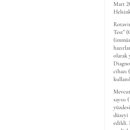
Mart 20
Helsink
Rotavir
Test” (
(immüno
hazırla
olarak 
Diagno
cihazı 
kullanı
Mevcut 
sayısı (
yüzdesi
düzeyi 
edildi.