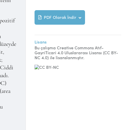
ntemi
PDF Olarak İndir
pozitif
ı
Lisans
 düzeyde
Bu çalışma Creative Commons Atıf-
t,
GayriTicari 4.0 Uluslararası Lisansı (CC BY-
NC 4.0) ile lisanslanmıştır.
k;
 Ciddi
adı.
OC)
(area
bu