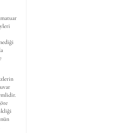
amatuar
yleri
mediği
da
e
zlerin
tuvar
mlidir.
göre
ikliği
ünün
l