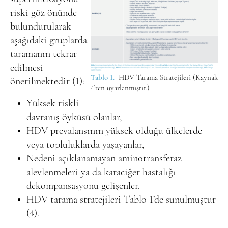
riski göz önünde
bulundurularak
aşağıdaki gruplarda
taramanın tekrar
edilmesi
Tablo 1.
HDV Tarama Stratejileri (Kaynak
önerilmektedir (1):
4’ten uyarlanmıştır.)
Yüksek riskli
davranış öyküsü olanlar,
HDV prevalansının yüksek olduğu ülkelerde
veya topluluklarda yaşayanlar,
Nedeni açıklanamayan aminotransferaz
alevlenmeleri ya da karaciğer hastalığı
dekompansasyonu gelişenler.
HDV tarama stratejileri Tablo 1’de sunulmuştur
(4).