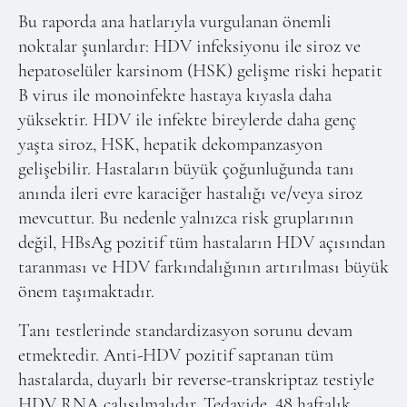
Bu raporda ana hatlarıyla vurgulanan önemli
noktalar şunlardır: HDV infeksiyonu ile siroz ve
hepatoselüler karsinom (HSK) gelişme riski hepatit
B virus ile monoinfekte hastaya kıyasla daha
yüksektir. HDV ile infekte bireylerde daha genç
yaşta siroz, HSK, hepatik dekompanzasyon
gelişebilir. Hastaların büyük çoğunluğunda tanı
anında ileri evre karaciğer hastalığı ve/veya siroz
mevcuttur. Bu nedenle yalnızca risk gruplarının
değil, HBsAg pozitif tüm hastaların HDV açısından
taranması ve HDV farkındalığının artırılması büyük
önem taşımaktadır.
Tanı testlerinde standardizasyon sorunu devam
etmektedir. Anti-HDV pozitif saptanan tüm
hastalarda, duyarlı bir reverse-transkriptaz testiyle
HDV RNA çalışılmalıdır. Tedavide, 48 haftalık