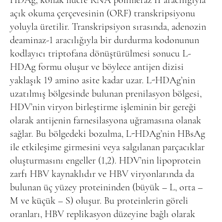
HDAg, konak hücre RNA polimeraz II aracılığıyla
açık okuma çerçevesinin (ORF) transkripsiyonu
yoluyla üretilir. Transkripsiyon sırasında, adenozin
deaminaz-1 aracılığıyla bir durdurma kodonunun
kodlayıcı triptofana dönüştürülmesi sonucu L-
HDAg formu oluşur ve böylece antijen dizisi
yaklaşık 19 amino asite kadar uzar. L-HDAg’nin
uzatılmış bölgesinde bulunan prenilasyon bölgesi,
HDV’nin viryon birleştirme işleminin bir gereği
olarak antijenin farnesilasyona uğramasına olanak
sağlar. Bu bölgedeki bozulma, L-HDAg’nin HBsAg
ile etkileşime girmesini veya salgılanan parçacıklar
oluşturmasını engeller (1,2). HDV’nin lipoprotein
zarfı HBV kaynaklıdır ve HBV viryonlarında da
bulunan üç yüzey proteininden (büyük – L, orta –
M ve küçük – S) oluşur. Bu proteinlerin göreli
oranları, HBV replikasyon düzeyine bağlı olarak