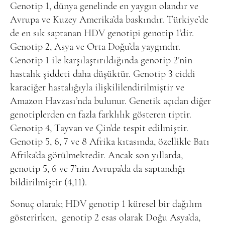
Genotip 1, dünya genelinde en yaygın olandır ve
Avrupa ve Kuzey Amerika’da baskındır. Türkiye’de
de en sık saptanan HDV genotipi genotip 1’dir.
Genotip 2, Asya ve Orta Doğu’da yaygındır.
Genotip 1 ile karşılaştırıldığında genotip 2’nin
hastalık şiddeti daha düşüktür. Genotip 3 ciddi
karaciğer hastalığıyla ilişkililendirilmiştir ve
Amazon Havzası’nda bulunur. Genetik açıdan diğer
genotiplerden en fazla farklılık gösteren tiptir.
Genotip 4, Tayvan ve Çin’de tespit edilmiştir.
Genotip 5, 6, 7 ve 8 Afrika kıtasında, özellikle Batı
Afrika’da görülmektedir. Ancak son yıllarda,
genotip 5, 6 ve 7’nin Avrupa’da da saptandığı
bildirilmiştir (4,11).
Sonuç olarak; HDV genotip 1 küresel bir dağılım
gösterirken,
genotip 2 esas olarak Doğu Asya’da,