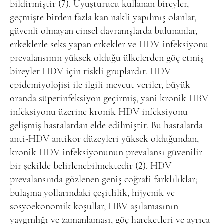
bildirmiştir (7). Uyuşturucu kullanan bireyler,
geçmişte birden fazla kan nakli yapılmış olanlar,
güvenli olmayan cinsel davranışlarda bulunanlar,
erkeklerle seks yapan erkekler ve HDV infeksiyonu
prevalansının yüksek olduğu ülkelerden göç etmiş
bireyler HDV için riskli gruplardır. HDV
epidemiyolojisi ile ilgili mevcut veriler, büyük
oranda süperinfeksiyon geçirmiş, yani kronik HBV
infeksiyonu üzerine kronik HDV infeksiyonu
gelişmiş hastalardan elde edilmiştir. Bu hastalarda
anti-HDV antikor düzeyleri yüksek olduğundan,
kronik HDV infeksiyonunun prevalansı güvenilir
bir şekilde belirlenebilmektedir (2). HDV
prevalansında gözlenen geniş coğrafi farklılıklar;
bulaşma yollarındaki çeşitlilik, hijyenik ve
sosyoekonomik koşullar, HBV aşılamasının
yaygınlığı ve zamanlaması, göç hareketleri ve ayrıca