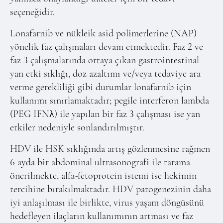
seçeneğidir.
Lonafarnib ve nükleik asid polimerlerine (NAP)
yönelik faz çalışmaları devam etmektedir. Faz 2 ve
faz 3 çalışmalarında ortaya çıkan gastrointestinal
yan etki sıklığı, doz azaltımı ve/veya tedaviye ara
verme gerekliliği gibi durumlar lonafarnib için
kullanımı sınırlamaktadır; pegile interferon lambda
(PEG IFNλ) ile yapılan bir faz 3 çalışması ise yan
etkiler nedeniyle sonlandırılmıştır.
HDV ile HSK sıklığında artış gözlenmesine rağmen
6 ayda bir abdominal ultrasonografi ile tarama
önerilmekte, alfa-fetoprotein istemi ise hekimin
tercihine bırakılmaktadır. HDV patogenezinin daha
iyi anlaşılması ile birlikte, virus yaşam döngüsünü
hedefleyen ilaçların kullanımının artması ve faz