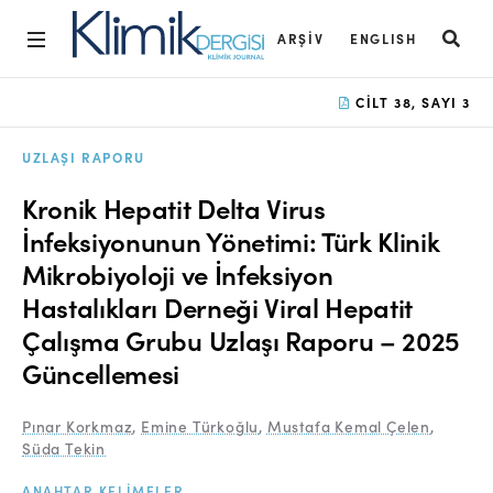
ARŞIV
ENGLISH
Ana Sayfa
CILT 38, SAYI 3
Arşiv
UZLAŞI RAPORU
Amaç ve Kapsam
Kronik Hepatit Delta Virus
Açık Erişim İlkesi
İnfeksiyonunun Yönetimi: Türk Klinik
Mikrobiyoloji ve İnfeksiyon
Yayın Kurulu
Hastalıkları Derneği Viral Hepatit
Etik İlkeler
Çalışma Grubu Uzlaşı Raporu – 2025
Editoryal Süreç
Güncellemesi
Danışmanlık Süreci
Pınar Korkmaz
,
Emine Türkoğlu
,
Mustafa Kemal Çelen
,
Süda Tekin
Yazarlara Bilgi
ANAHTAR KELIMELER