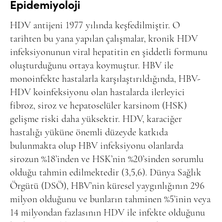
Epidemiyoloji
HDV antijeni 1977 yılında keşfedilmiştir. O
tarihten bu yana yapılan çalışmalar, kronik HDV
infeksiyonunun viral hepatitin en şiddetli formunu
oluşturduğunu ortaya koymuştur. HBV ile
monoinfekte hastalarla karşılaştırıldığında, HBV-
HDV koinfeksiyonu olan hastalarda ilerleyici
fibroz, siroz ve hepatoselüler karsinom (HSK)
gelişme riski daha yüksektir. HDV, karaciğer
hastalığı yüküne önemli düzeyde katkıda
bulunmakta olup HBV infeksiyonu olanlarda
sirozun %18’inden ve HSK’nin %20’sinden sorumlu
olduğu tahmin edilmektedir (3,5,6). Dünya Sağlık
Örgütü (DSÖ), HBV’nin küresel yaygınlığının 296
milyon olduğunu ve bunların tahminen %5’inin veya
14 milyondan fazlasının HDV ile infekte olduğunu