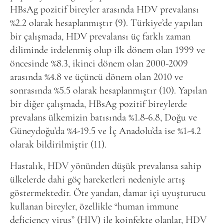
HBsAg pozitif bireyler arasında HDV prevalansı
%2.2 olarak hesaplanmıştır (9). Türkiye’de yapılan
bir çalışmada, HDV prevalansı üç farklı zaman
diliminde irdelenmiş olup ilk dönem olan 1999 ve
öncesinde %8.3, ikinci dönem olan 2000-2009
arasında %4.8 ve üçüncü dönem olan 2010 ve
sonrasında %5.5 olarak hesaplanmıştır (10). Yapılan
bir diğer çalışmada, HBsAg pozitif bireylerde
prevalans ülkemizin batısında %1.8-6.8, Doğu ve
Güneydoğu’da %4-19.5 ve İç Anadolu’da ise %1-4.2
olarak bildirilmiştir (11).
Hastalık, HDV yönünden düşük prevalansa sahip
ülkelerde dahi göç hareketleri nedeniyle artış
göstermektedir. Öte yandan, damar içi uyuşturucu
kullanan bireyler, özellikle “human immune
deficiency virus” (HIV) ile koinfekte olanlar, HDV