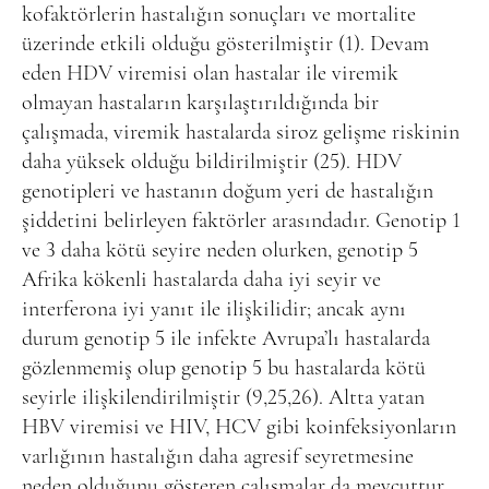
kofaktörlerin hastalığın sonuçları ve mortalite
üzerinde etkili olduğu gösterilmiştir (1). Devam
eden HDV viremisi olan hastalar ile viremik
olmayan hastaların karşılaştırıldığında bir
çalışmada, viremik hastalarda siroz gelişme riskinin
daha yüksek olduğu bildirilmiştir (25). HDV
genotipleri ve hastanın doğum yeri de hastalığın
şiddetini belirleyen faktörler arasındadır. Genotip 1
ve 3 daha kötü seyire neden olurken, genotip 5
Afrika kökenli hastalarda daha iyi seyir ve
interferona iyi yanıt ile ilişkilidir; ancak aynı
durum genotip 5 ile infekte Avrupa’lı hastalarda
gözlenmemiş olup genotip 5 bu hastalarda kötü
seyirle ilişkilendirilmiştir (9,25,26). Altta yatan
HBV viremisi ve HIV, HCV gibi koinfeksiyonların
varlığının hastalığın daha agresif seyretmesine
neden olduğunu gösteren çalışmalar da mevcuttur