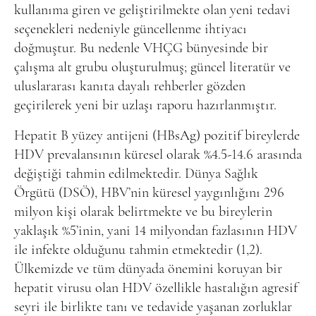
kullanıma giren ve geliştirilmekte olan yeni tedavi
seçenekleri nedeniyle güncellenme ihtiyacı
doğmuştur. Bu nedenle VHÇG bünyesinde bir
çalışma alt grubu oluşturulmuş; güncel literatür ve
uluslararası kanıta dayalı rehberler gözden
geçirilerek yeni bir uzlaşı raporu hazırlanmıştır.
Hepatit B yüzey antijeni (HBsAg) pozitif bireylerde
HDV prevalansının küresel olarak %4.5-14.6 arasında
değiştiği tahmin edilmektedir. Dünya Sağlık
Örgütü (DSÖ), HBV’nin küresel yaygınlığını 296
milyon kişi olarak belirtmekte ve bu bireylerin
yaklaşık %5’inin, yani 14 milyondan fazlasının HDV
ile infekte olduğunu tahmin etmektedir (1,2).
Ülkemizde ve tüm dünyada önemini koruyan bir
hepatit virusu olan HDV özellikle hastalığın agresif
seyri ile birlikte tanı ve tedavide yaşanan zorluklar