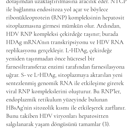
dolaşımdan uzaklaştırılmasına aracılık eder. NTCP
ile bağlanma endositoza yol açar ve böylece
ribonükleoprotein (RNP) kompleksinin hepatosit
sitoplazmasına girmesi mümkün olur. Ardından,
HDV RNP kompleksi çekirdeğe taşınır; burada
HDAg mRNA’nın transkripsiyonu ve HDV RNA
replikasyonu gerçekleşir. L-HDAg, çekirdeğe
yeniden taşınmadan önce hücresel bir
farnesiltransferaz enzimi tarafından farnesilasyona
uğrar. S- ve L-HDAg, sitoplazmaya aktarılan yeni
sentezlenmiş genomik RNA ile etkileşime girerek
viral RNP komplekslerini oluşturur. Bu RNP’ler,
endoplazmik retikulum yüzeyinde bulunan
HBsAg’nin sitozolik kısmı ile etkileşerek zarflanır.
Bunu takiben HDV viryonları hepatositten
salgılanarak yaşam döngüsünü tamamlar (3).