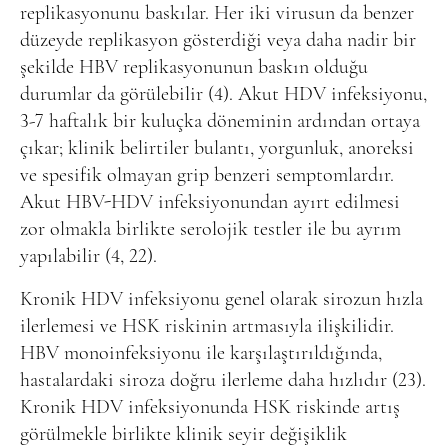
replikasyonunu baskılar. Her iki virusun da benzer
düzeyde replikasyon gösterdiği veya daha nadir bir
şekilde HBV replikasyonunun baskın olduğu
durumlar da görülebilir (4). Akut HDV infeksiyonu,
3-7 haftalık bir kuluçka döneminin ardından ortaya
çıkar; klinik belirtiler bulantı, yorgunluk, anoreksi
ve spesifik olmayan grip benzeri semptomlardır.
Akut HBV-HDV infeksiyonundan ayırt edilmesi
zor olmakla birlikte serolojik testler ile bu ayrım
yapılabilir (4, 22).
Kronik HDV infeksiyonu genel olarak sirozun hızla
ilerlemesi ve HSK riskinin artmasıyla ilişkilidir.
HBV monoinfeksiyonu ile karşılaştırıldığında,
hastalardaki siroza doğru ilerleme daha hızlıdır (23).
Kronik HDV infeksiyonunda HSK riskinde artış
görülmekle birlikte klinik seyir değişiklik