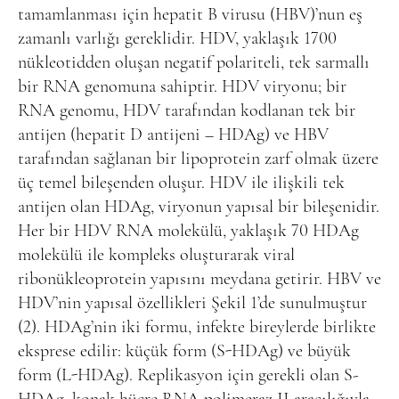
tamamlanması için hepatit B virusu (HBV)’nun eş
zamanlı varlığı gereklidir. HDV, yaklaşık 1700
nükleotidden oluşan negatif polariteli, tek sarmallı
bir RNA genomuna sahiptir. HDV viryonu; bir
RNA genomu, HDV tarafından kodlanan tek bir
antijen (hepatit D antijeni – HDAg) ve HBV
tarafından sağlanan bir lipoprotein zarf olmak üzere
üç temel bileşenden oluşur. HDV ile ilişkili tek
antijen olan HDAg, viryonun yapısal bir bileşenidir.
Her bir HDV RNA molekülü, yaklaşık 70 HDAg
molekülü ile kompleks oluşturarak viral
ribonükleoprotein yapısını meydana getirir. HBV ve
HDV’nin yapısal özellikleri Şekil 1’de sunulmuştur
(2). HDAg’nin iki formu, infekte bireylerde birlikte
eksprese edilir: küçük form (S-HDAg) ve büyük
form (L-HDAg). Replikasyon için gerekli olan S-