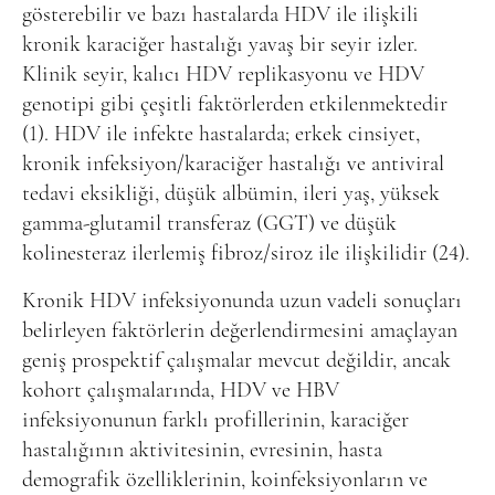
gösterebilir ve bazı hastalarda HDV ile ilişkili
kronik karaciğer hastalığı yavaş bir seyir izler.
Klinik seyir, kalıcı HDV replikasyonu ve HDV
genotipi gibi çeşitli faktörlerden etkilenmektedir
(1). HDV ile infekte hastalarda; erkek cinsiyet,
kronik infeksiyon/karaciğer hastalığı ve antiviral
tedavi eksikliği, düşük albümin, ileri yaş, yüksek
gamma-glutamil transferaz (GGT) ve düşük
kolinesteraz ilerlemiş fibroz/siroz ile ilişkilidir (24).
Kronik HDV infeksiyonunda uzun vadeli sonuçları
belirleyen faktörlerin değerlendirmesini amaçlayan
geniş prospektif çalışmalar mevcut değildir, ancak
kohort çalışmalarında, HDV ve HBV
infeksiyonunun farklı profillerinin, karaciğer
hastalığının aktivitesinin, evresinin, hasta
demografik özelliklerinin, koinfeksiyonların ve