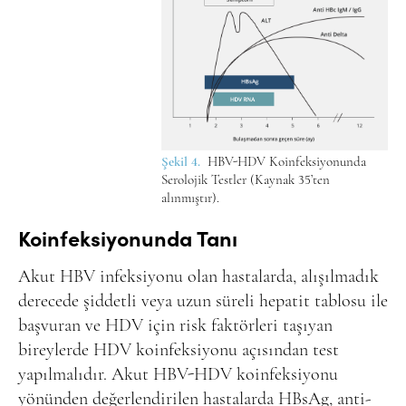
Şekil 4.
HBV-HDV Koinfeksiyonunda
Serolojik Testler (Kaynak 35’ten
alınmıştır).
Koinfeksiyonunda Tanı
Akut HBV infeksiyonu olan hastalarda, alışılmadık
derecede şiddetli veya uzun süreli hepatit tablosu ile
başvuran ve HDV için risk faktörleri taşıyan
bireylerde HDV koinfeksiyonu açısından test
yapılmalıdır. Akut HBV-HDV koinfeksiyonu
yönünden değerlendirilen hastalarda HBsAg, anti-