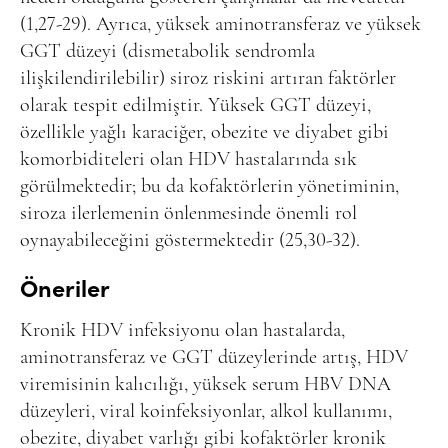
(1,27-29). Ayrıca, yüksek aminotransferaz ve yüksek
GGT düzeyi (dismetabolik sendromla
ilişkilendirilebilir) siroz riskini artıran faktörler
olarak tespit edilmiştir. Yüksek GGT düzeyi,
özellikle yağlı karaciğer, obezite ve diyabet gibi
komorbiditeleri olan HDV hastalarında sık
görülmektedir; bu da kofaktörlerin yönetiminin,
siroza ilerlemenin önlenmesinde önemli rol
oynayabileceğini göstermektedir (25,30-32).
Öneriler
Kronik HDV infeksiyonu olan hastalarda,
aminotransferaz ve GGT düzeylerinde artış, HDV
viremisinin kalıcılığı, yüksek serum HBV DNA
düzeyleri, viral koinfeksiyonlar, alkol kullanımı,
obezite, diyabet varlığı gibi kofaktörler kronik