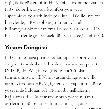
değişiklik gösterebilir. HDV infeksiyonu her zaman
HBV ile birlikte, yani koinfeksiyon veya
süperinfeksiyon şeklinde görülür. HDV ile infekte
bireylerde, HBV replikasyonu tam olarak
bilinmeyen bir mekanizma ile baskılanırken, HDV
hepatositlerde çok yüksek düzeylerde çoğalabilir (2).
Yaşam Döngüsü
HBV’nin konağa girişte kullandığı reseptör olan
sodyum taurokolat ile birlikte taşınan polipeptit
(NTCP), HDV için de giriş reseptörü olarak
tanımlanmıştır. HDV’nin yaşam döngüsünde ilk
adım, viryonun HBsAg içeren zarf yapısının, hücre
yüzeyinde bulunan NTCP’nin dış halkalarına
bağlanmasıdır. Bu transmembran protein, safra
asitlerinin hücre içine alınmasını sağlayarak