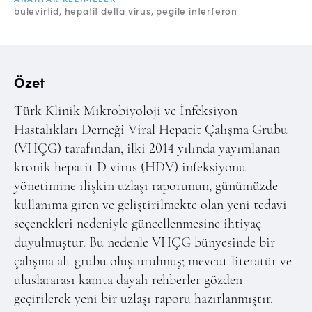
Online Makale Gönderimi
bulevirtid
hepatit delta virus
pegile interferon
Dizinler
Telif Hakları
Özet
İletişim
Türk Klinik Mikrobiyoloji ve İnfeksiyon
Hastalıkları Derneği Viral Hepatit Çalışma Grubu
FACEBOOK
TWITTER
YOUTUBE
(VHÇG) tarafından, ilki 2014 yılında yayımlanan
kronik hepatit D virus (HDV) infeksiyonu
yönetimine ilişkin uzlaşı raporunun, günümüzde
kullanıma giren ve geliştirilmekte olan yeni tedavi
seçenekleri nedeniyle güncellenmesine ihtiyaç
duyulmuştur. Bu nedenle VHÇG bünyesinde bir
çalışma alt grubu oluşturulmuş; mevcut literatür ve
uluslararası kanıta dayalı rehberler gözden
geçirilerek yeni bir uzlaşı raporu hazırlanmıştır.