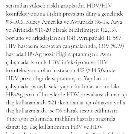
açısından yüksek riskli gruplardır. HDV/HIV
koinfeksiyonuna ilişkin prevalans dünya genelinde
%5-10.6, Kuzey Amerika ve Avrupa’da %6-14, Asya
ve Afrika’da %10-20 olarak bildirilmiştir (12,13).
Soriano ve arkadaşlarının (14) Avrupa’daki 16 597
HIV hastasını kapsayan çalışmalarında, 1319 (%7.9)
hastada HBsAg pozitifliği saptanmıştır. Aynı
çalışmada, kronik HBV infeksiyonu ve HIV
koinfeksiyonu olan hastaların 422 (%14.5)’sinde
HDV pozitifliği de saptanmıştır. Yapılan bir
çalışmada, parayla seks yapan kadınlar arasındaki
HBsAg pozitif bireylerde HDV prevalansı damar içi
ilaç kullananlarda %21 iken damar içi olmayan yolla
ilaç kullananlarda ise %6 olarak tespit edilmiştir.
Yine aynı çalışmada, mahkûm hastalar arasında
damar içi ilaç kullanımının HBV ve HDV