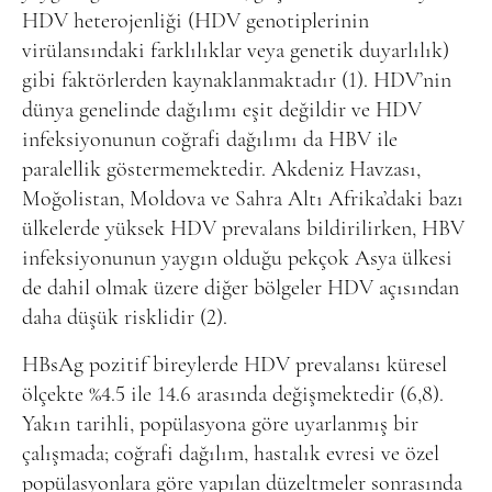
HDV heterojenliği (HDV genotiplerinin
virülansındaki farklılıklar veya genetik duyarlılık)
gibi faktörlerden kaynaklanmaktadır (1). HDV’nin
dünya genelinde dağılımı eşit değildir ve HDV
infeksiyonunun coğrafi dağılımı da HBV ile
paralellik göstermemektedir. Akdeniz Havzası,
Moğolistan, Moldova ve Sahra Altı Afrika’daki bazı
ülkelerde yüksek HDV prevalans bildirilirken, HBV
infeksiyonunun yaygın olduğu pekçok Asya ülkesi
de dahil olmak üzere diğer bölgeler HDV açısından
daha düşük risklidir (2).
HBsAg pozitif bireylerde HDV prevalansı küresel
ölçekte %4.5 ile 14.6 arasında değişmektedir (6,8).
Yakın tarihli, popülasyona göre uyarlanmış bir
çalışmada; coğrafi dağılım, hastalık evresi ve özel
popülasyonlara göre yapılan düzeltmeler sonrasında