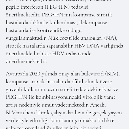
pegile interferon (PEG-IFN) tedavisi
önerilmektedir. PEG-IFN’nin kompanse sirotik
hastalarda dikkatle kullanılması, dekompanse
hastalarda ise kontrendike olduğu
vurgulanmaktadır. Nükleoz(t)ide analogları (NA),
sirotik hastalarda saptanabilir HBV DNA varlığında
önerilmekle birlikte HDV tedavisinde
önerilmemektedir.
Avrupa’da 2020 yılında onay alan bulevirtid (BLV),
kompanse sirotik hastalar da dâhil olmak üzere
güvenli kullanımı, uzun süreli tedavideki etkisi ve
PEG-IFN ile kombinasyonundaki virolojik yanıt
artışı nedeniyle umut vadetmektedir. Ancak,
BLV’nin hem klinik çalışmalar hem de gerçek yaşam
verileriyle etkinliği kanıtlanmış olmakla birlikte
yalnızca onaylandığı ülkeler için bir tedavi