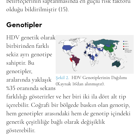
belirteçlerinin saptanmasında en güçlü risk faktörü
olduğu bildirilmiştir (15).
Genotipler
HDV genetik olarak
birbirinden farklı
sekiz ayrı genotipe
sahiptir. Bu
genotipler,
Şekil 2.
HDV Genotiplerinin Dağılımı
aralarında yaklaşık
(Kaynak 16’dan alınmıştır).
%35 oranında sekans
farklılığı gösterirler ve her biri iki ila dört alt tip
içerebilir. Coğrafi bir bölgede baskın olan genotip,
hem genotipler arasındaki hem de genotip içindeki
genetik çeşitliliğe bağlı olarak değişiklik
gösterebilir.