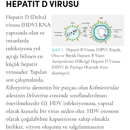
HEPATİT D VİRUSU
Hepatit D (Delta)
virusu (HDV) RNA
yapısında olan ve
insanlarda
infeksiyona yol
Şekil 1.
Hepatit B Virusu (HBV), Küçük,
açtığı bilinen en
Orta ve Büyük Hepatit B Yüzey
Antijenlerini (HBsAg) Hepatit D Virusu
küçük hepatit
(HDV) ile Paylaşır (Kaynak 4’ten
virusudur. Yapılan
alınmıştır).
son çalışmalarda,
Ribozyviria
aleminin bir parçası olan
Kolmioviridae
ailesinin
Deltavirus
cinsinde sınıflandırılması
önerilmektedir (1). HDV infeksiyonuna, yapısal
olarak kusurlu bir virus neden olur. HDV otonom
olarak çoğalabilme kapasitesine sahip olmakla
birlikte, viryon oluşumu ve salgılanmasının