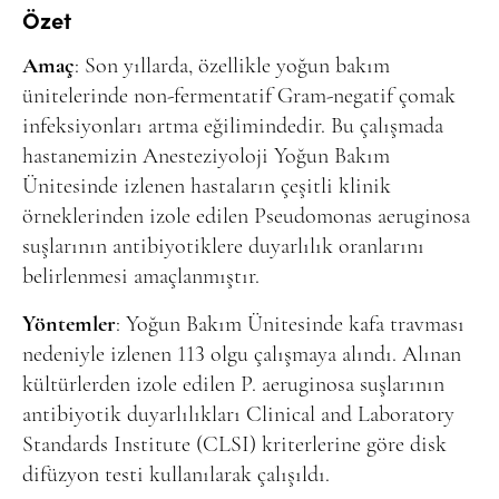
Online Makale Gönderimi
Özet
Dizinler
Amaç
: Son yıllarda, özellikle yoğun bakım
Telif Hakları
ünitelerinde non-fermentatif Gram-negatif çomak
infeksiyonları artma eğilimindedir. Bu çalışmada
İletişim
hastanemizin Anesteziyoloji Yoğun Bakım
Ünitesinde izlenen hastaların çeşitli klinik
FACEBOOK
TWITTER
YOUTUBE
örneklerinden izole edilen Pseudomonas aeruginosa
suşlarının antibiyotiklere duyarlılık oranlarını
belirlenmesi amaçlanmıştır.
Yöntemler
: Yoğun Bakım Ünitesinde kafa travması
nedeniyle izlenen 113 olgu çalışmaya alındı. Alınan
kültürlerden izole edilen P. aeruginosa suşlarının
antibiyotik duyarlılıkları Clinical and Laboratory
Standards Institute (CLSI) kriterlerine göre disk
difüzyon testi kullanılarak çalışıldı.