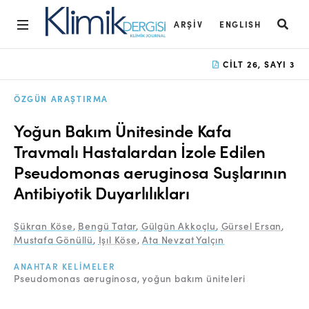
ARŞIV
ENGLISH
Ana Sayfa
CILT 26, SAYI 3
Arşiv
ÖZGÜN ARAŞTIRMA
Amaç ve Kapsam
Yoğun Bakım Ünitesinde Kafa
Açık Erişim İlkesi
Travmalı Hastalardan İzole Edilen
Pseudomonas aeruginosa Suşlarının
Yayın Kurulu
Antibiyotik Duyarlılıkları
Etik İlkeler
Şükran Köse
,
Bengü Tatar
,
Gülgün Akkoçlu
,
Gürsel Ersan
,
Editoryal Süreç
Mustafa Gönüllü
,
Işıl Köse
,
Ata Nevzat Yalçın
Danışmanlık Süreci
ANAHTAR KELIMELER
Pseudomonas aeruginosa
yoğun bakım üniteleri
Yazarlara Bilgi