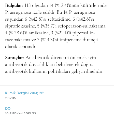
Bulgular
: 113 olgudan 14 (%12.4)’ünün kültürlerinde
P. aeruginosa izole edildi. Bu 14 P. aeruginosa
suşundan 6 (%42.8)’sı seftazidime, 6 (%42.8)’sı
siprofloksasine, 5 (%35.7)’i sefoperazon-sulbaktama,
4 (% 28.6)’ü amikasine, 3 (%21.4)’ü piperasilin-
tazobaktama ve 2 (%14.3)’si imipeneme dirençli
olarak saptandı.
Sonuçlar
: Antibiyotik direncini önlemek için
antibiyotik duyarlılıkları belirlenerek doğru
antibiyotik kullanım politikaları geliştirilmelidir.
Klimik Dergisi 2013; 26:
113-115
DOI
10.5152/kd.2013.32