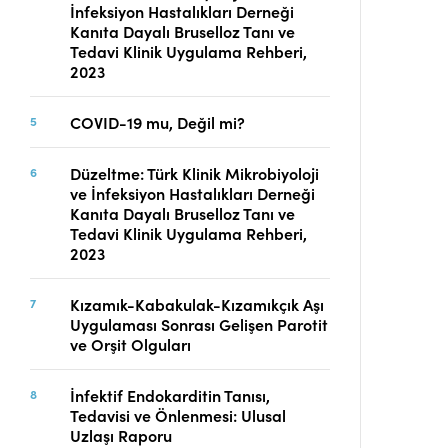
İnfeksiyon Hastalıkları Derneği
Telif Hakları
Kanıta Dayalı Bruselloz Tanı ve
İletişim
Tedavi Klinik Uygulama Rehberi,
2023
COVID-19 mu, Değil mi?
FACEBOOK
TWITTER
YOUTUBE
Düzeltme: Türk Klinik Mikrobiyoloji
ve İnfeksiyon Hastalıkları Derneği
Kanıta Dayalı Bruselloz Tanı ve
Tedavi Klinik Uygulama Rehberi,
2023
Kızamık-Kabakulak-Kızamıkçık Aşı
Uygulaması Sonrası Gelişen Parotit
ve Orşit Olguları
İnfektif Endokarditin Tanısı,
Tedavisi ve Önlenmesi: Ulusal
Uzlaşı Raporu