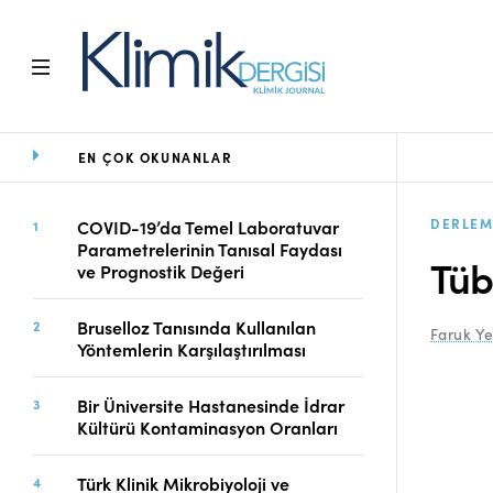
EN ÇOK OKUNANLAR
Ana Sayfa
Arşiv
Amaç ve Kapsam
DERLEM
COVID-19’da Temel Laboratuvar
Parametrelerinin Tanısal Faydası
Açık Erişim İlkesi
Tüb
ve Prognostik Değeri
Yayın Kurulu
Etik İlkeler
Bruselloz Tanısında Kullanılan
Faruk Y
Editoryal Süreç
Yöntemlerin Karşılaştırılması
Danışmanlık Süreci
Yazarlara Bilgi
Bir Üniversite Hastanesinde İdrar
Online Makale
Kültürü Kontaminasyon Oranları
Gönderimi
Dizinler
Türk Klinik Mikrobiyoloji ve