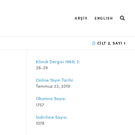
ARŞIV
ENGLISH
CILT 2, SAYI 1
Klimik Dergisi 1989; 2:
38-39
Online Yayın Tarihi
Temmuz 23, 2019
Okunma Sayısı
1757
İndirilme Sayısı
1078