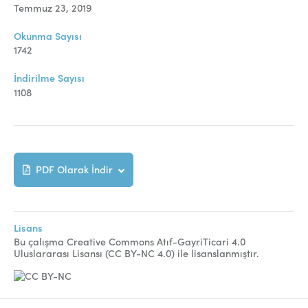
Online Makale Gönderimi
Temmuz 23, 2019
Dizinler
Okunma Sayısı
1742
Telif Hakları
İndirilme Sayısı
İletişim
1108
FACEBOOK
TWITTER
YOUTUBE
PDF Olarak İndir
Lisans
Bu çalışma Creative Commons Atıf-GayriTicari 4.0
Uluslararası Lisansı (CC BY-NC 4.0) ile lisanslanmıştır.