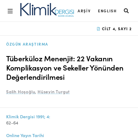
ARŞIV
ENGLISH
Ana Sayfa
CILT 4, SAYI 2
Arşiv
ÖZGÜN ARAŞTIRMA
Amaç ve Kapsam
Tüberküloz Menenjit: 22 Vakanın
Açık Erişim İlkesi
Komplikasyon ve Sekeller Yönünden
Değerlendirilmesi
Yayın Kurulu
Etik İlkeler
Salih Hoşoğlu
,
Hüseyin Turgut
Editoryal Süreç
Danışmanlık Süreci
Klimik Dergisi 1991; 4:
62-64
Yazarlara Bilgi
Online Yayın Tarihi