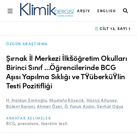
ARŞIV
ENGLISH
Ana Sayfa
CILT 13, SAYI 1
Arşiv
ÖZGÜN ARAŞTIRMA
Amaç ve Kapsam
Şırnak İl Merkezi İlkšöğretim Okulları
Açık Erişim İlkesi
Birinci Sınıf …Öğrencilerinde BCG
Aşısı Yapılma Sıklığı ve TŸüberküŸlin
Yayın Kurulu
Testi Pozitifliği
Etik İlkeler
H. Haldun Emiroğlu
,
Mustafa Kösecik
,
Hüsnü Altunay
,
Editoryal Süreç
Bülent Karani
,
Ahmet Özer
,
Ö. Faruk Aydın
,
Serhat Oğuz
Danışmanlık Süreci
ANAHTAR KELIMELER
BCG
prevalans
tberklin testi
Yazarlara Bilgi