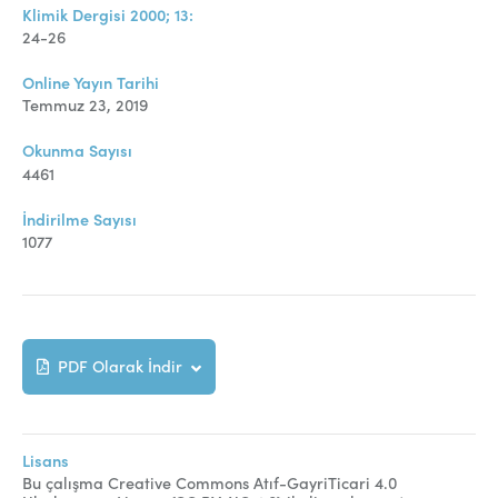
Online Makale Gönderimi
Klimik Dergisi 2000; 13:
24-26
Dizinler
Online Yayın Tarihi
Telif Hakları
Temmuz 23, 2019
İletişim
Okunma Sayısı
4461
FACEBOOK
TWITTER
YOUTUBE
İndirilme Sayısı
1077
PDF Olarak İndir
Lisans
Bu çalışma Creative Commons Atıf-GayriTicari 4.0