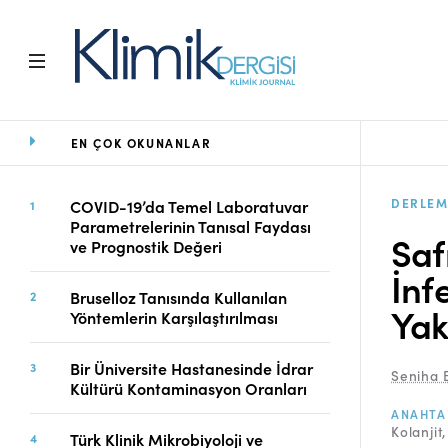
EN ÇOK OKUNANLAR
Ana Sayfa
Arşiv
Amaç ve Kapsam
DERLEM
COVID-19’da Temel Laboratuvar
Parametrelerinin Tanısal Faydası
Açık Erişim İlkesi
Saf
ve Prognostik Değeri
Yayın Kurulu
İnf
Etik İlkeler
Bruselloz Tanısında Kullanılan
Editoryal Süreç
Yak
Yöntemlerin Karşılaştırılması
Danışmanlık Süreci
Yazarlara Bilgi
Bir Üniversite Hastanesinde İdrar
Seniha 
Online Makale
Kültürü Kontaminasyon Oranları
Gönderimi
ANAHTA
Kolanjit
Dizinler
Türk Klinik Mikrobiyoloji ve