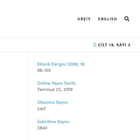
ARŞIV
ENGLISH
CILT 19, SAYI 3
Klimik Dergisi 2006; 19:
98-103
Online Yayın Tarihi
Temmuz 23, 2019
Okunma Sayısı
2417
İndirilme Sayısı
3840