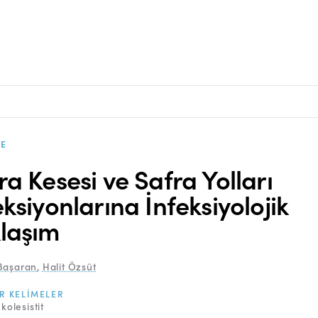
E
ra Kesesi ve Safra Yolları
eksiyonlarına İnfeksiyolojik
laşım
Başaran
,
Halit Özsüt
R KELIMELER
kolesistit