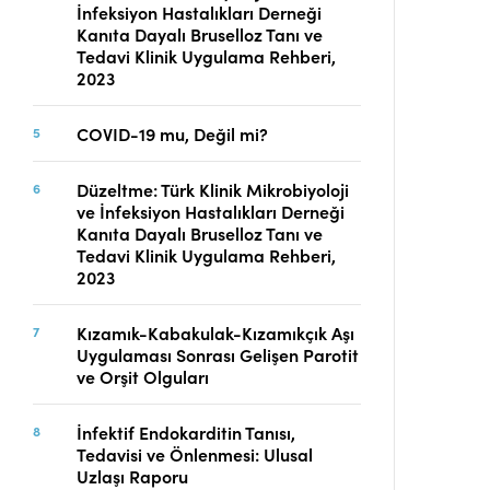
İnfeksiyon Hastalıkları Derneği
Telif Hakları
Kanıta Dayalı Bruselloz Tanı ve
İletişim
Tedavi Klinik Uygulama Rehberi,
2023
COVID-19 mu, Değil mi?
FACEBOOK
TWITTER
YOUTUBE
Düzeltme: Türk Klinik Mikrobiyoloji
ve İnfeksiyon Hastalıkları Derneği
Kanıta Dayalı Bruselloz Tanı ve
Tedavi Klinik Uygulama Rehberi,
2023
Kızamık-Kabakulak-Kızamıkçık Aşı
Uygulaması Sonrası Gelişen Parotit
ve Orşit Olguları
İnfektif Endokarditin Tanısı,
Tedavisi ve Önlenmesi: Ulusal
Uzlaşı Raporu