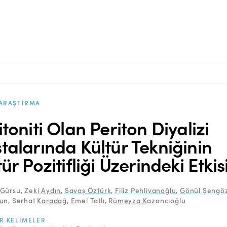
ARAŞTIRMA
itoniti Olan Periton Diyalizi
talarında Kültür Tekniğinin
ür Pozitifliği Üzerindeki Etkis
Gürsu
,
Zeki Aydın
,
Savaş Öztürk
,
Filiz Pehlivanoğlu
,
Gönül Şengö
un
,
Serhat Karadağ
,
Emel Tatlı
,
Rümeyza Kazancıoğlu
R KELIMELER