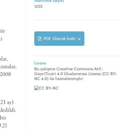
İndirilme Sayısı
1203
tür
PDF Olarak İndir
ki
lar,
Lisans
izmalar,
Bu çalışma Creative Commons Atıf-
GayriTicari 4.0 Uluslararası Lisansı (CC BY-
 2008
NC 4.0) ile lisanslanmıştır.
.23 ay)
dedildi.
bir
9.21