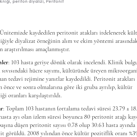
ekniği
periton diyalizi
Peritonit
 Ünitemizde kaydedilen peritonit atakları irdelenerek kül
liğiyle diyalizat örneğinin alım ve ekim yöntemi arasında
in araştırılması amaçlanmıştır.
ler
: 103 hasta geriye dönük olarak incelendi. Klinik bulgu
 sıvısındaki hücre sayımı, kültüründe üreyen mikroorgan
an tedavi rejimine yanıtlar kaydedildi. Peritonit atakları
n önce ve sonra olmalarına göre iki gruba ayrılıp, kültür
iği oranları karşılaştırıldı.
ar
: Toplam 103 hastanın (ortalama tedavi süresi 23.79 ± 18
hasta ayı olan izlem süresi boyunca 80 peritonit atağı kay
aşına düşen peritonit sayısı 0.78 olup 30.63 hasta ayında 
it görüldü. 2008 yılından önce kültür pozitiflik oranı %3