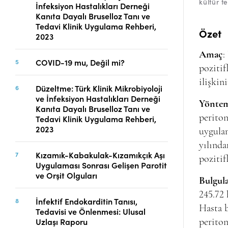
kültür t
İnfeksiyon Hastalıkları Derneği
Telif Hakları
Kanıta Dayalı Bruselloz Tanı ve
İletişim
Tedavi Klinik Uygulama Rehberi,
Özet
2023
Amaç
:
COVID-19 mu, Değil mi?
FACEBOOK
TWITTER
YOUTUBE
pozitif
ilişkin
Düzeltme: Türk Klinik Mikrobiyoloji
ve İnfeksiyon Hastalıkları Derneği
Yöntem
Kanıta Dayalı Bruselloz Tanı ve
periton
Tedavi Klinik Uygulama Rehberi,
2023
uygulan
yılında
Kızamık-Kabakulak-Kızamıkçık Aşı
pozitifl
Uygulaması Sonrası Gelişen Parotit
ve Orşit Olguları
Bulgul
245.72 
İnfektif Endokarditin Tanısı,
Hasta b
Tedavisi ve Önlenmesi: Ulusal
Uzlaşı Raporu
periton