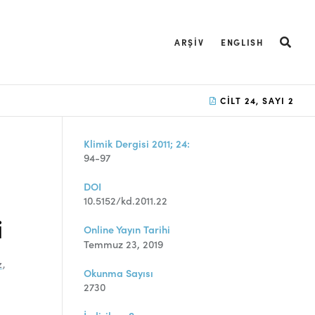
ARŞIV
ENGLISH
CILT 24, SAYI 2
Klimik Dergisi 2011; 24:
94-97
DOI
10.5152/kd.2011.22
i
Online Yayın Tarihi
Temmuz 23, 2019
z
,
Okunma Sayısı
2730