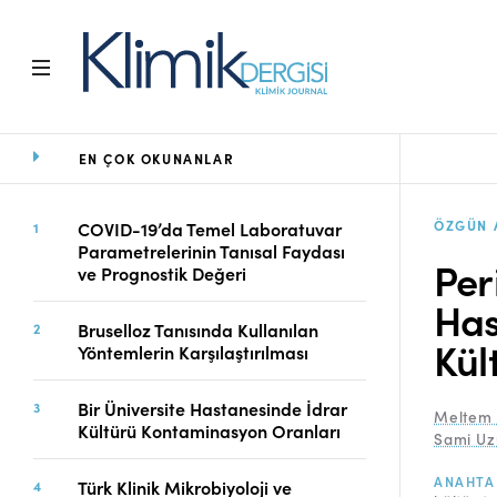
EN ÇOK OKUNANLAR
Ana Sayfa
Arşiv
Amaç ve Kapsam
ÖZGÜN 
COVID-19’da Temel Laboratuvar
Parametrelerinin Tanısal Faydası
Açık Erişim İlkesi
Per
ve Prognostik Değeri
Yayın Kurulu
Has
Etik İlkeler
Bruselloz Tanısında Kullanılan
Editoryal Süreç
Kült
Yöntemlerin Karşılaştırılması
Danışmanlık Süreci
Yazarlara Bilgi
Bir Üniversite Hastanesinde İdrar
Meltem 
Online Makale
Kültürü Kontaminasyon Oranları
Sami Uz
Gönderimi
ANAHTA
Dizinler
Türk Klinik Mikrobiyoloji ve