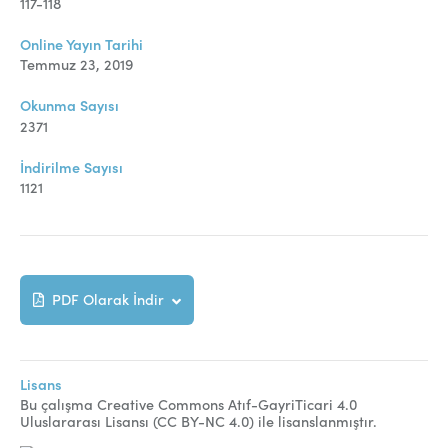
Online Makale Gönderimi
117-118
Dizinler
Online Yayın Tarihi
Temmuz 23, 2019
Telif Hakları
Okunma Sayısı
İletişim
2371
İndirilme Sayısı
1121
FACEBOOK
TWITTER
YOUTUBE
PDF Olarak İndir
Lisans
Bu çalışma Creative Commons Atıf-GayriTicari 4.0
Uluslararası Lisansı (CC BY-NC 4.0) ile lisanslanmıştır.