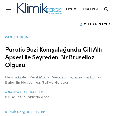
ARŞIV
ENGLISH
Ana Sayfa
CILT 19, SAYI 3
Arşiv
OLGU SUNUMU
Amaç ve Kapsam
Parotis Bezi Komşuluğunda Cilt Altı
Açık Erişim İlkesi
Apsesi ile Seyreden Bir Bruselloz
Olgusu
Yayın Kurulu
Etik İlkeler
Hicran Güler
,
Reşit Mıstık
,
Mine Kabaş
,
Yasemin Haper
,
Bahattin Hakyemez
,
Safiye Helvacı
Editoryal Süreç
ANAHTAR KELIMELER
Danışmanlık Süreci
Bruselloz
subkutan apse
Yazarlara Bilgi
Klimik Dergisi 2006; 19: