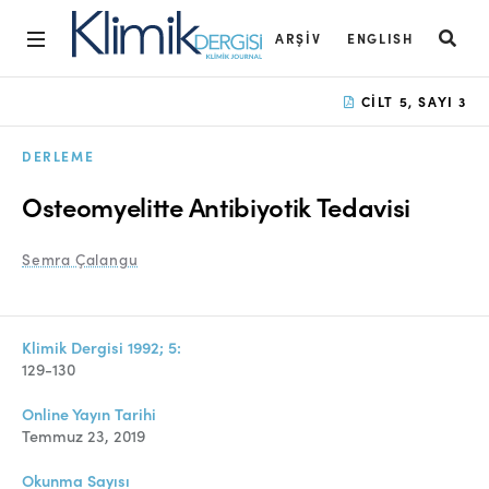
ARŞIV
ENGLISH
Ana Sayfa
CILT 5, SAYI 3
Arşiv
DERLEME
Amaç ve Kapsam
Osteomyelitte Antibiyotik Tedavisi
Açık Erişim İlkesi
Semra Çalangu
Yayın Kurulu
Etik İlkeler
Klimik Dergisi 1992; 5:
Editoryal Süreç
129-130
Danışmanlık Süreci
Online Yayın Tarihi
Temmuz 23, 2019
Yazarlara Bilgi
Okunma Sayısı