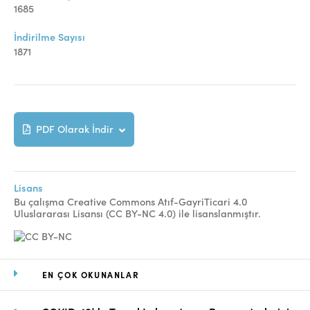
Online Makale Gönderimi
1685
Dizinler
İndirilme Sayısı
1871
Telif Hakları
İletişim
PDF Olarak İndir
FACEBOOK
TWITTER
YOUTUBE
Lisans
Bu çalışma Creative Commons Atıf-GayriTicari 4.0
Uluslararası Lisansı (CC BY-NC 4.0) ile lisanslanmıştır.
EN ÇOK OKUNANLAR