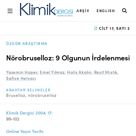
ARŞIV
ENGLISH
Ana Sayfa
CILT 17, SAYI 2
Arşiv
ÖZGÜN ARAŞTIRMA
Amaç ve Kapsam
Nörobruselloz: 9 Olgunun İrdelenmesi
Açık Erişim İlkesi
Yasemin Haper
,
Emel Yılmaz
,
Halis Akalın
,
Reşit Mıstık
,
Yayın Kurulu
Safiye Helvacı
Etik İlkeler
ANAHTAR KELIMELER
Bruselloz
nörobruselloz
Editoryal Süreç
Danışmanlık Süreci
Klimik Dergisi 2004; 17:
99-102
Yazarlara Bilgi
Online Yayın Tarihi