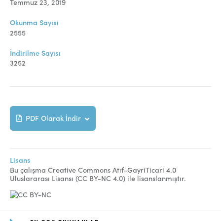
Online Makale Gönderimi
Temmuz 23, 2019
Dizinler
Okunma Sayısı
2555
Telif Hakları
İndirilme Sayısı
İletişim
3252
FACEBOOK
TWITTER
YOUTUBE
PDF Olarak İndir
Lisans
Bu çalışma Creative Commons Atıf-GayriTicari 4.0
Uluslararası Lisansı (CC BY-NC 4.0) ile lisanslanmıştır.