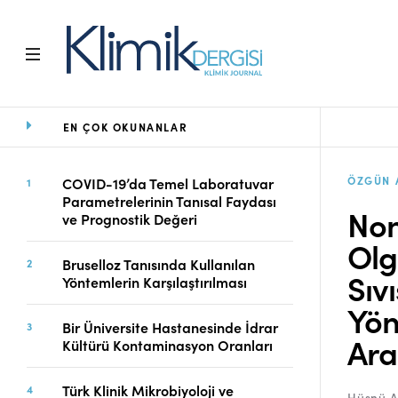
EN ÇOK OKUNANLAR
Ana Sayfa
Arşiv
Amaç ve Kapsam
ÖZGÜN 
COVID-19’da Temel Laboratuvar
Parametrelerinin Tanısal Faydası
Açık Erişim İlkesi
Non
ve Prognostik Değeri
Yayın Kurulu
Olg
Etik İlkeler
Bruselloz Tanısında Kullanılan
Editoryal Süreç
Sıv
Yöntemlerin Karşılaştırılması
Danışmanlık Süreci
Yön
Yazarlara Bilgi
Bir Üniversite Hastanesinde İdrar
Ara
Online Makale
Kültürü Kontaminasyon Oranları
Gönderimi
Dizinler
Türk Klinik Mikrobiyoloji ve
Hüsnü A