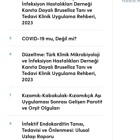
İnfeksiyon Hastalıkları Derneği
Telif Hakları
Kanıta Dayalı Bruselloz Tanı ve
İletişim
Tedavi Klinik Uygulama Rehberi,
2023
COVID-19 mu, Değil mi?
FACEBOOK
TWITTER
YOUTUBE
Düzeltme: Türk Klinik Mikrobiyoloji
ve İnfeksiyon Hastalıkları Derneği
Kanıta Dayalı Bruselloz Tanı ve
Tedavi Klinik Uygulama Rehberi,
2023
Kızamık-Kabakulak-Kızamıkçık Aşı
Uygulaması Sonrası Gelişen Parotit
ve Orşit Olguları
İnfektif Endokarditin Tanısı,
Tedavisi ve Önlenmesi: Ulusal
Uzlaşı Raporu