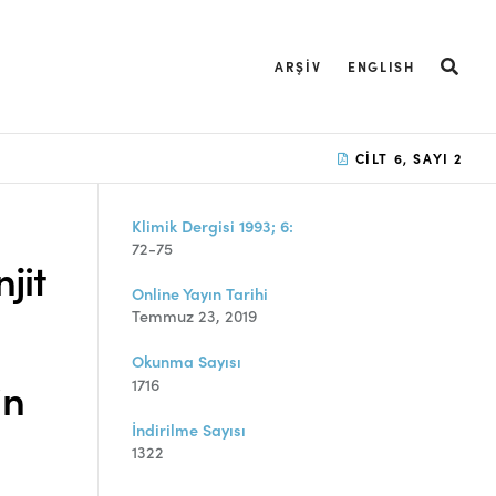
ARŞIV
ENGLISH
CILT 6, SAYI 2
Klimik Dergisi 1993; 6:
72-75
jit
Online Yayın Tarihi
Temmuz 23, 2019
Okunma Sayısı
in
1716
İndirilme Sayısı
1322