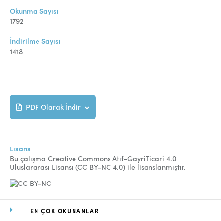
Online Makale Gönderimi
Okunma Sayısı
Dizinler
1792
Telif Hakları
İndirilme Sayısı
1418
İletişim
FACEBOOK
TWITTER
YOUTUBE
PDF Olarak İndir
Lisans
Bu çalışma Creative Commons Atıf-GayriTicari 4.0
Uluslararası Lisansı (CC BY-NC 4.0) ile lisanslanmıştır.
EN ÇOK OKUNANLAR