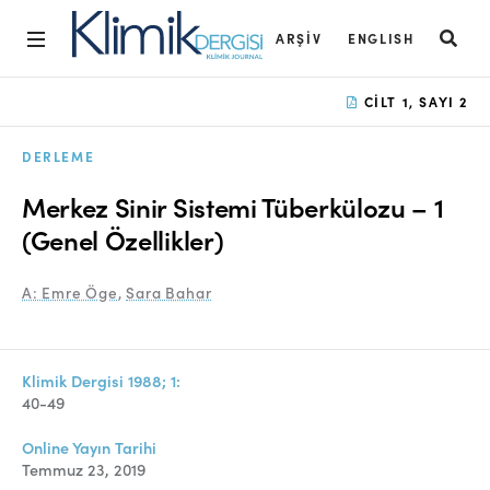
ARŞIV
ENGLISH
Ana Sayfa
CILT 1, SAYI 2
Arşiv
DERLEME
Amaç ve Kapsam
Merkez Sinir Sistemi Tüberkülozu – 1
Açık Erişim İlkesi
(Genel Özellikler)
Yayın Kurulu
A: Emre Öge
,
Sara Bahar
Etik İlkeler
Editoryal Süreç
Klimik Dergisi 1988; 1:
40-49
Danışmanlık Süreci
Online Yayın Tarihi
Yazarlara Bilgi
Temmuz 23, 2019