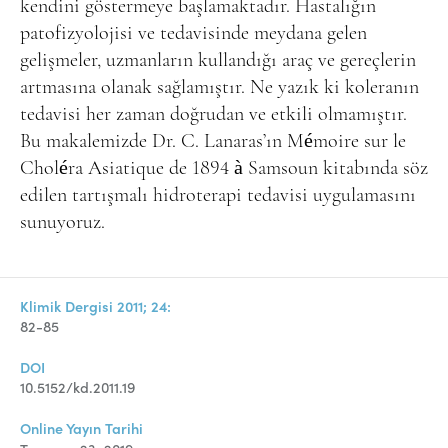
Online Makale Gönderimi
kendini göstermeye başlamaktadır. Hastalığın
patofizyolojisi ve tedavisinde meydana gelen
Dizinler
gelişmeler, uzmanların kullandığı araç ve gereçlerin
Telif Hakları
artmasına olanak sağlamıştır. Ne yazık ki koleranın
tedavisi her zaman doğrudan ve etkili olmamıştır.
İletişim
Bu makalemizde Dr. C. Lanaras’ın Mémoire sur le
Choléra Asiatique de 1894 à Samsoun kitabında söz
FACEBOOK
TWITTER
YOUTUBE
edilen tartışmalı hidroterapi tedavisi uygulamasını
sunuyoruz.
Klimik Dergisi 2011; 24:
82-85
DOI
10.5152/kd.2011.19
Online Yayın Tarihi