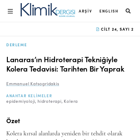
ARŞIV
ENGLISH
Ana Sayfa
CILT 24, SAYI 2
Arşiv
DERLEME
Amaç ve Kapsam
Lanaras’ın Hidroterapi Tekniğiyle
Açık Erişim İlkesi
Kolera Tedavisi: Tarihten Bir Yaprak
Yayın Kurulu
Emmanuel Katsogridakis
Etik İlkeler
ANAHTAR KELIMELER
epidemiyoloji
hidroterapi
Kolera
Editoryal Süreç
Danışmanlık Süreci
Özet
Yazarlara Bilgi
Kolera kırsal alanlarda yeniden bir tehdit olarak