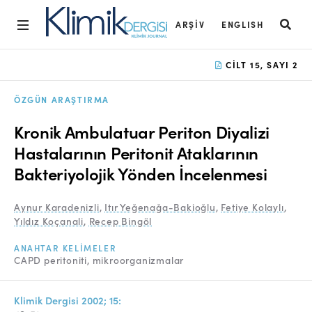
ARŞIV
ENGLISH
Ana Sayfa
CILT 15, SAYI 2
Arşiv
ÖZGÜN ARAŞTIRMA
Amaç ve Kapsam
Kronik Ambulatuar Periton Diyalizi
Açık Erişim İlkesi
Hastalarının Peritonit Ataklarının
Bakteriyolojik Yönden İncelenmesi
Yayın Kurulu
Etik İlkeler
Aynur Karadenizli
,
Itır Yeğenağa-Bakioğlu
,
Fetiye Kolaylı
,
Yıldız Koçanali
,
Recep Bingöl
Editoryal Süreç
ANAHTAR KELIMELER
Danışmanlık Süreci
CAPD peritoniti
mikroorganizmalar
Yazarlara Bilgi
Klimik Dergisi 2002; 15: