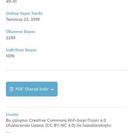
Online Makale Gönderimi
49-51
Dizinler
Online Yayın Tarihi
Temmuz 23, 2019
Telif Hakları
Okunma Sayısı
İletişim
2293
İndirilme Sayısı
1095
FACEBOOK
TWITTER
YOUTUBE
PDF Olarak İndir
Lisans
Bu çalışma Creative Commons Atıf-GayriTicari 4.0
Uluslararası Lisansı (CC BY-NC 4.0) ile lisanslanmıştır.