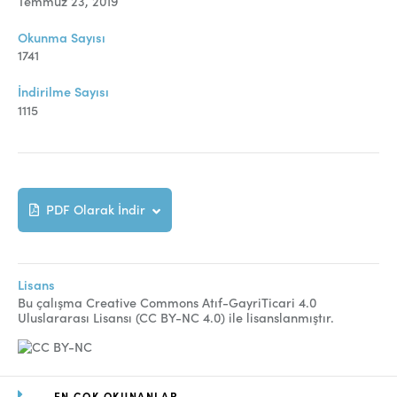
Temmuz 23, 2019
Online Makale Gönderimi
Dizinler
Okunma Sayısı
1741
Telif Hakları
İndirilme Sayısı
İletişim
1115
FACEBOOK
TWITTER
YOUTUBE
PDF Olarak İndir
Lisans
Bu çalışma Creative Commons Atıf-GayriTicari 4.0
Uluslararası Lisansı (CC BY-NC 4.0) ile lisanslanmıştır.
EN ÇOK OKUNANLAR