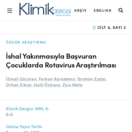
ARŞIV
ENGLISH
Ana Sayfa
CILT 8, SAYI 2
Arşiv
ÖZGÜN ARAŞTIRMA
Amaç ve Kapsam
İshal Yakınmasıyla Başvuran
Açık Erişim İlkesi
Çocuklarda Rotavirus Araştırılması
Yayın Kurulu
İSmail Göçmen
,
Ferhan Karademir
,
İbrahim Ezdar
,
Orhan Erkan
,
Halit Özkaya
,
Ziya Mete
Etik İlkeler
Editoryal Süreç
Klimik Dergisi 1995; 8:
Danışmanlık Süreci
0-0
Yazarlara Bilgi
Online Yayın Tarihi