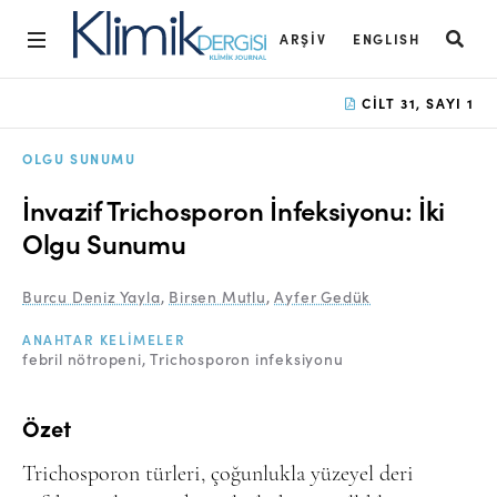
ARŞIV
ENGLISH
Ana Sayfa
CILT 31, SAYI 1
Arşiv
OLGU SUNUMU
Amaç ve Kapsam
İnvazif Trichosporon İnfeksiyonu: İki
Açık Erişim İlkesi
Olgu Sunumu
Yayın Kurulu
Burcu Deniz Yayla
,
Birsen Mutlu
,
Ayfer Gedük
Etik İlkeler
ANAHTAR KELIMELER
febril nötropeni
Trichosporon infeksiyonu
Editoryal Süreç
Danışmanlık Süreci
Özet
Yazarlara Bilgi
Trichosporon türleri, çoğunlukla yüzeyel deri