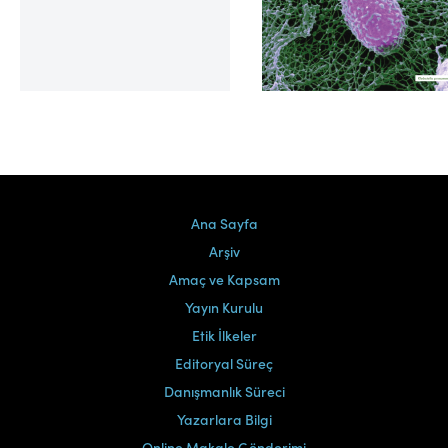
Cilt 39, Sayı 2
Ana Sayfa
Arşiv
Amaç ve Kapsam
Yayın Kurulu
Etik İlkeler
Editoryal Süreç
Danışmanlık Süreci
Yazarlara Bilgi
Online Makale Gönderimi