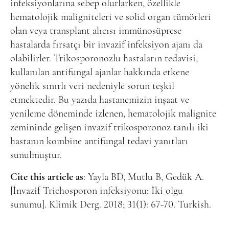
Online Makale Gönderimi
infeksiyonlarına sebep olurlarken, özellikle
hematolojik maligniteleri ve solid organ tümörleri
Dizinler
olan veya transplant alıcısı immünosüprese
Telif Hakları
hastalarda fırsatçı bir invazif infeksiyon ajanı da
olabilirler. Trikosporonozlu hastaların tedavisi,
İletişim
kullanılan antifungal ajanlar hakkında etkene
yönelik sınırlı veri nedeniyle sorun teşkil
FACEBOOK
TWITTER
YOUTUBE
etmektedir. Bu yazıda hastanemizin inşaat ve
yenileme döneminde izlenen, hematolojik malignite
zemininde gelişen invazif trikosporonoz tanılı iki
hastanın kombine antifungal tedavi yanıtları
sunulmuştur.
Cite this article as
: Yayla BD, Mutlu B, Gedük A.
[İnvazif Trichosporon infeksiyonu: İki olgu
sunumu]. Klimik Derg. 2018; 31(1): 67-70. Turkish.