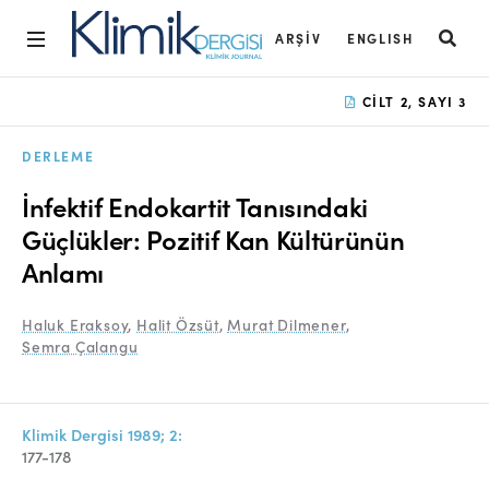
ARŞIV
ENGLISH
Ana Sayfa
CILT 2, SAYI 3
Arşiv
DERLEME
Amaç ve Kapsam
İnfektif Endokartit Tanısındaki
Açık Erişim İlkesi
Güçlükler: Pozitif Kan Kültürünün
Anlamı
Yayın Kurulu
Etik İlkeler
Haluk Eraksoy
,
Halit Özsüt
,
Murat Dilmener
,
Semra Çalangu
Editoryal Süreç
Danışmanlık Süreci
Klimik Dergisi 1989; 2:
Yazarlara Bilgi
177-178