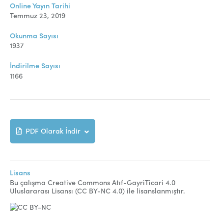
Online Makale Gönderimi
Online Yayın Tarihi
Temmuz 23, 2019
Dizinler
Okunma Sayısı
Telif Hakları
1937
İletişim
İndirilme Sayısı
1166
FACEBOOK
TWITTER
YOUTUBE
PDF Olarak İndir
Lisans
Bu çalışma Creative Commons Atıf-GayriTicari 4.0
Uluslararası Lisansı (CC BY-NC 4.0) ile lisanslanmıştır.