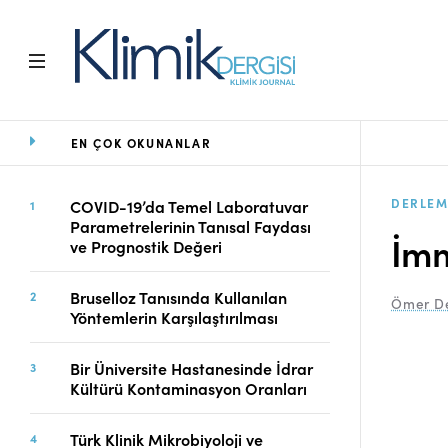
EN ÇOK OKUNANLAR
Ana Sayfa
Arşiv
Amaç ve Kapsam
DERLEM
COVID-19’da Temel Laboratuvar
Parametrelerinin Tanısal Faydası
Açık Erişim İlkesi
İmm
ve Prognostik Değeri
Yayın Kurulu
Etik İlkeler
Bruselloz Tanısında Kullanılan
Ömer De
Editoryal Süreç
Yöntemlerin Karşılaştırılması
Danışmanlık Süreci
Yazarlara Bilgi
Bir Üniversite Hastanesinde İdrar
Online Makale
Kültürü Kontaminasyon Oranları
Gönderimi
Dizinler
Türk Klinik Mikrobiyoloji ve