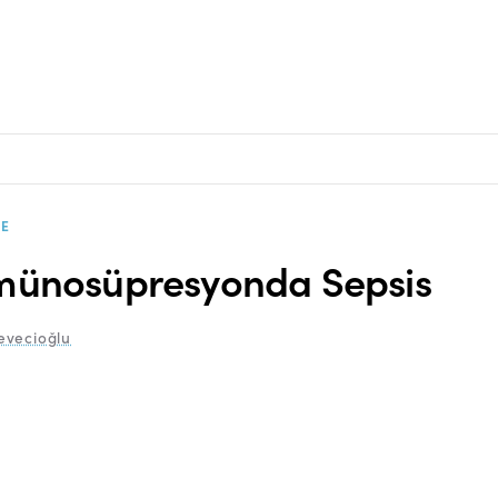
E
ünosüpresyonda Sepsis
vecioğlu