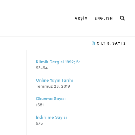
ARŞIV
ENGLISH
CILT 5, SAYI 2
Klimik Dergisi 1992; 5:
93-94
Online Yayın Tarihi
Temmuz 23, 2019
Okunma Sayısı
1681
İndirilme Sayısı
975