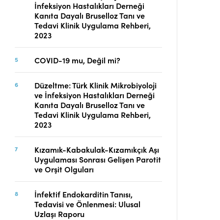
İnfeksiyon Hastalıkları Derneği
Telif Hakları
Kanıta Dayalı Bruselloz Tanı ve
İletişim
Tedavi Klinik Uygulama Rehberi,
2023
COVID-19 mu, Değil mi?
FACEBOOK
TWITTER
YOUTUBE
Düzeltme: Türk Klinik Mikrobiyoloji
ve İnfeksiyon Hastalıkları Derneği
Kanıta Dayalı Bruselloz Tanı ve
Tedavi Klinik Uygulama Rehberi,
2023
Kızamık-Kabakulak-Kızamıkçık Aşı
Uygulaması Sonrası Gelişen Parotit
ve Orşit Olguları
İnfektif Endokarditin Tanısı,
Tedavisi ve Önlenmesi: Ulusal
Uzlaşı Raporu