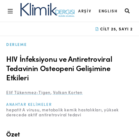
ARŞIV
ENGLISH
Ana Sayfa
CILT 25, SAYI 2
Arşiv
DERLEME
Amaç ve Kapsam
HIV İnfeksiyonu ve Antiretroviral
Açık Erişim İlkesi
Tedavinin Osteopeni Gelişimine
Etkileri
Yayın Kurulu
Etik İlkeler
Elif Tükenmez-Tigen
,
Volkan Korten
Editoryal Süreç
ANAHTAR KELIMELER
hepatit A virusu
metabolik kemik hastalıkları
yüksek
derecede aktif antiretroviral tedavi
Danışmanlık Süreci
Yazarlara Bilgi
Özet