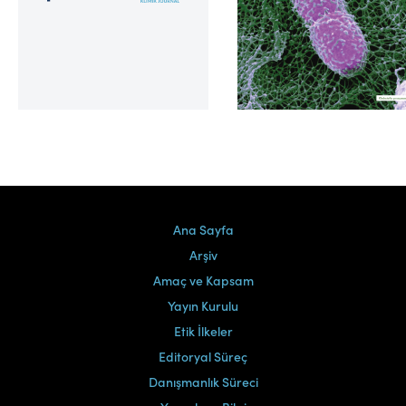
Cilt 39, Sayı 2
Ana Sayfa
Arşiv
Amaç ve Kapsam
Yayın Kurulu
Etik İlkeler
Editoryal Süreç
Danışmanlık Süreci