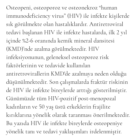
Online Makale Gönderimi
Osteopeni, osteoporoz ve osteonekroz “human
Dizinler
immunodeficiency virus” (HIV) ile infekte kişilerde
sık görülmekte olan hastalıklardır. Antiretroviral
Telif Hakları
tedavi başlanan HIV ile infekte hastalarda, ilk 2 yıl
İletişim
içinde %2-6 oranında kemik mineral dansitesi
(KMD)’nde azalma görülmektedir. HIV
infeksiyonunun, geleneksel osteoporoz risk
FACEBOOK
TWITTER
YOUTUBE
faktörlerinin ve tedavide kullanılan
antiretrovirallerin KMD'de azalmaya neden olduğu
düşünülmektedir. Son çalışmalarda fraktür riskinin
de HIV ile infekte bireylerde arttığı gösterilmiştir.
Günümüzde tüm HIV-pozitif post-menopozal
kadınların ve 50 yaş üstü erkeklerin frajilite
kırıklarına yönelik olarak taranması önerilmektedir.
Bu yazıda HIV ile infekte bireylerde osteopeniye
yönelik tanı ve tedavi yaklaşımları irdelenmiştir.