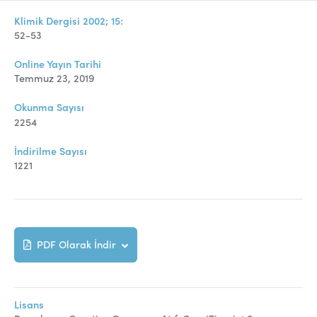
Online Makale Gönderimi
Klimik Dergisi 2002; 15:
Dizinler
52-53
Telif Hakları
Online Yayın Tarihi
Temmuz 23, 2019
İletişim
Okunma Sayısı
2254
FACEBOOK
TWITTER
YOUTUBE
İndirilme Sayısı
1221
PDF Olarak İndir
Lisans