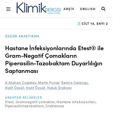
ARŞIV
ENGLISH
Ana Sayfa
CILT 15, SAYI 2
Arşiv
ÖZGÜN ARAŞTIRMA
Amaç ve Kapsam
Hastane İnfeksiyonlarında Etest® ile
Açık Erişim İlkesi
Gram-Negatif Çomakların
Piperasilin-Tazobaktam Duyarlılığın
Yayın Kurulu
Saptanması
Etik İlkeler
A.Atahan Çağatay
,
Metin Punar
,
Semra Çalangu
,
Editoryal Süreç
Halit Özsüt
,
Halit Özsüt
,
Haluk Eraksoy
Danışmanlık Süreci
ANAHTAR KELIMELER
Etest
Gramnegatif çomaklar
Hastane infeksiyonları
Yazarlara Bilgi
Piperasilintazobaktam
ßlaktamaz