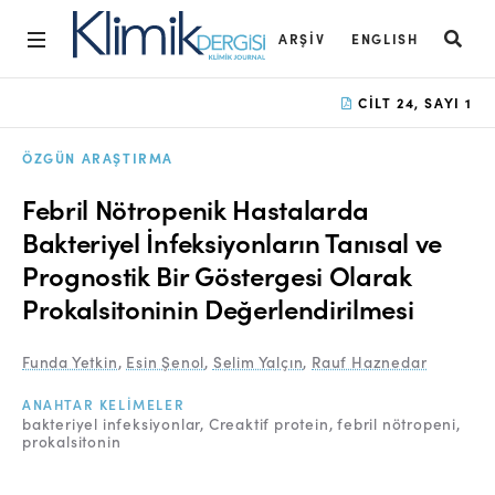
ARŞIV
ENGLISH
Ana Sayfa
CILT 24, SAYI 1
Arşiv
ÖZGÜN ARAŞTIRMA
Amaç ve Kapsam
Febril Nötropenik Hastalarda
Açık Erişim İlkesi
Bakteriyel İnfeksiyonların Tanısal ve
Prognostik Bir Göstergesi Olarak
Yayın Kurulu
Prokalsitoninin Değerlendirilmesi
Etik İlkeler
Funda Yetkin
,
Esin Şenol
,
Selim Yalçın
,
Rauf Haznedar
Editoryal Süreç
ANAHTAR KELIMELER
Danışmanlık Süreci
bakteriyel infeksiyonlar
Creaktif protein
febril nötropeni
prokalsitonin
Yazarlara Bilgi