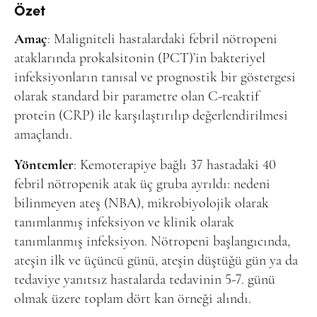
Online Makale Gönderimi
Özet
Dizinler
Amaç
: Maligniteli hastalardaki febril nötropeni
Telif Hakları
ataklarında prokalsitonin (PCT)’in bakteriyel
infeksiyonların tanısal ve prognostik bir göstergesi
İletişim
olarak standard bir parametre olan C-reaktif
protein (CRP) ile karşılaştırılıp değerlendirilmesi
FACEBOOK
TWITTER
YOUTUBE
amaçlandı.
Yöntemler
: Kemoterapiye bağlı 37 hastadaki 40
febril nötropenik atak üç gruba ayrıldı: nedeni
bilinmeyen ateş (NBA), mikrobiyolojik olarak
tanımlanmış infeksiyon ve klinik olarak
tanımlanmış infeksiyon. Nötropeni başlangıcında,
ateşin ilk ve üçüncü günü, ateşin düştüğü gün ya da
tedaviye yanıtsız hastalarda tedavinin 5-7. günü
olmak üzere toplam dört kan örneği alındı.