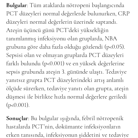
Bulgular
: Tüm ataklarda nötropeni başlangıcında
PCT düzeyleri normal değerlerde bulunurken, CRP
düzeyleri normal değerlerin üzerinde saptandı.
Ateşin üçüncü günü PCT’deki yüksekliğin
tanımlanmış infeksiyonu olan gruplarda, NBA
grubuna göre daha fazla olduğu gözlendi (p<0.05).
Sepsisi olan ve olmayan gruplarda PCT düzeyleri
farklı bulundu (p<0.001) ve en yüksek değerlerine
sepsis grubunda ateşin 3. gününde ulaştı. Tedaviye
yanıtsız grupta PCT düzeylerindeki artış anlamlı
ölçüde sürerken, tedaviye yanıtı olan grupta, ateşin
düşmesi ile birlikte hızla normal değerlere geriledi
(p<0.001).
Sonuçlar
: Bu bulgular ışığında, febril nötropenik
hastalarda PCT’nin, dokümante infeksiyonların
erken tanısında, infeksiyonun şiddetini ve tedaviye