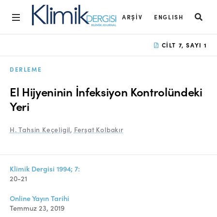
ARŞIV
ENGLISH
Ana Sayfa
CILT 7, SAYI 1
Arşiv
DERLEME
Amaç ve Kapsam
El Hijyeninin İnfeksiyon Kontrolündeki
Açık Erişim İlkesi
Yeri
Yayın Kurulu
H. Tahsin Keçeligil
,
Ferşat Kolbakır
Etik İlkeler
Editoryal Süreç
Klimik Dergisi 1994; 7:
20-21
Danışmanlık Süreci
Online Yayın Tarihi
Yazarlara Bilgi
Temmuz 23, 2019