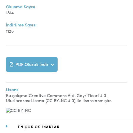
Online Makale Gönderimi
Okunma Sayısı
Dizinler
1814
Telif Hakları
İndirilme Sayısı
1128
İletişim
FACEBOOK
TWITTER
YOUTUBE
PDF Olarak İndir
Lisans
Bu çalışma Creative Commons Atıf-GayriTicari 4.0
Uluslararası Lisansı (CC BY-NC 4.0) ile lisanslanmıştır.
EN ÇOK OKUNANLAR