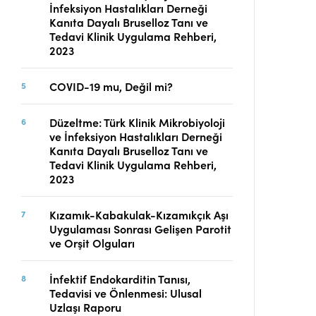
İnfeksiyon Hastalıkları Derneği
Telif Hakları
Kanıta Dayalı Bruselloz Tanı ve
İletişim
Tedavi Klinik Uygulama Rehberi,
2023
COVID-19 mu, Değil mi?
FACEBOOK
TWITTER
YOUTUBE
Düzeltme: Türk Klinik Mikrobiyoloji
ve İnfeksiyon Hastalıkları Derneği
Kanıta Dayalı Bruselloz Tanı ve
Tedavi Klinik Uygulama Rehberi,
2023
Kızamık-Kabakulak-Kızamıkçık Aşı
Uygulaması Sonrası Gelişen Parotit
ve Orşit Olguları
İnfektif Endokarditin Tanısı,
Tedavisi ve Önlenmesi: Ulusal
Uzlaşı Raporu