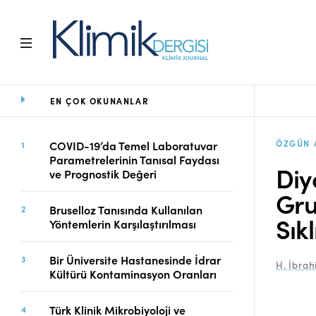
EN ÇOK OKUNANLAR
Ana Sayfa
Arşiv
Amaç ve Kapsam
ÖZGÜN 
COVID-19’da Temel Laboratuvar
Parametrelerinin Tanısal Faydası
Açık Erişim İlkesi
Diy
ve Prognostik Değeri
Yayın Kurulu
Gru
Etik İlkeler
Bruselloz Tanısında Kullanılan
Editoryal Süreç
Sıkl
Yöntemlerin Karşılaştırılması
Danışmanlık Süreci
Yazarlara Bilgi
Bir Üniversite Hastanesinde İdrar
H. İbrah
Online Makale
Kültürü Kontaminasyon Oranları
Gönderimi
Dizinler
Türk Klinik Mikrobiyoloji ve