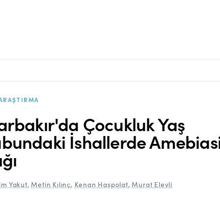
ARAŞTIRMA
arbakır'da Çocukluk Yaş
bundaki İshallerde Amebias
ığı
im Yakut
,
Metin Kılınç
,
Kenan Haspolat
,
Murat Elevli