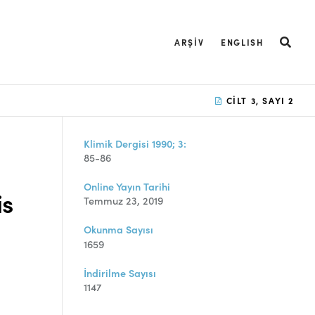
ARŞIV
ENGLISH
CILT 3, SAYI 2
Klimik Dergisi 1990; 3:
85-86
Online Yayın Tarihi
is
Temmuz 23, 2019
Okunma Sayısı
1659
İndirilme Sayısı
1147