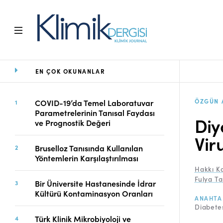
EN ÇOK OKUNANLAR
Ana Sayfa
Arşiv
Amaç ve Kapsam
ÖZGÜN 
COVID-19’da Temel Laboratuvar
Parametrelerinin Tanısal Faydası
Açık Erişim İlkesi
Diy
ve Prognostik Değeri
Yayın Kurulu
Vir
Etik İlkeler
Bruselloz Tanısında Kullanılan
Editoryal Süreç
Yöntemlerin Karşılaştırılması
Danışmanlık Süreci
Hakkı 
Yazarlara Bilgi
Fulya Ta
Bir Üniversite Hastanesinde İdrar
Online Makale
Kültürü Kontaminasyon Oranları
ANAHTA
Gönderimi
Diabetes
Dizinler
Türk Klinik Mikrobiyoloji ve