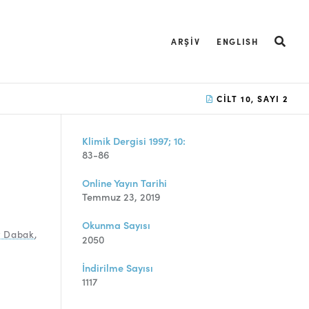
ARŞIV
ENGLISH
CILT 10, SAYI 2
Klimik Dergisi 1997; 10:
83-86
Online Yayın Tarihi
Temmuz 23, 2019
Okunma Sayısı
r Dabak
,
2050
İndirilme Sayısı
1117