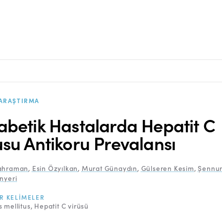
ARAŞTIRMA
abetik Hastalarda Hepatit C
usu Antikoru Prevalansı
Kahraman
,
Esin Özyılkan
,
Murat Günaydın
,
Gülseren Kesim
,
Şennu
nyeri
R KELIMELER
 mellitus
Hepatit C virüsü