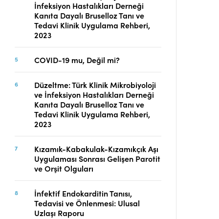
İnfeksiyon Hastalıkları Derneği
Telif Hakları
Kanıta Dayalı Bruselloz Tanı ve
İletişim
Tedavi Klinik Uygulama Rehberi,
2023
COVID-19 mu, Değil mi?
FACEBOOK
TWITTER
YOUTUBE
Düzeltme: Türk Klinik Mikrobiyoloji
ve İnfeksiyon Hastalıkları Derneği
Kanıta Dayalı Bruselloz Tanı ve
Tedavi Klinik Uygulama Rehberi,
2023
Kızamık-Kabakulak-Kızamıkçık Aşı
Uygulaması Sonrası Gelişen Parotit
ve Orşit Olguları
İnfektif Endokarditin Tanısı,
Tedavisi ve Önlenmesi: Ulusal
Uzlaşı Raporu