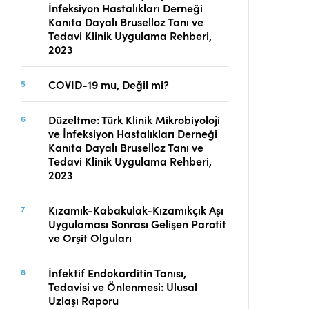
İnfeksiyon Hastalıkları Derneği
Telif Hakları
Kanıta Dayalı Bruselloz Tanı ve
İletişim
Tedavi Klinik Uygulama Rehberi,
2023
COVID-19 mu, Değil mi?
FACEBOOK
TWITTER
YOUTUBE
Düzeltme: Türk Klinik Mikrobiyoloji
ve İnfeksiyon Hastalıkları Derneği
Kanıta Dayalı Bruselloz Tanı ve
Tedavi Klinik Uygulama Rehberi,
2023
Kızamık-Kabakulak-Kızamıkçık Aşı
Uygulaması Sonrası Gelişen Parotit
ve Orşit Olguları
İnfektif Endokarditin Tanısı,
Tedavisi ve Önlenmesi: Ulusal
Uzlaşı Raporu