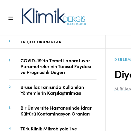
EN ÇOK OKUNANLAR
Ana Sayfa
Arşiv
Amaç ve Kapsam
DERLEM
COVID-19’da Temel Laboratuvar
Parametrelerinin Tanısal Faydası
Açık Erişim İlkesi
Diy
ve Prognostik Değeri
Yayın Kurulu
Etik İlkeler
Bruselloz Tanısında Kullanılan
M.Bülen
Editoryal Süreç
Yöntemlerin Karşılaştırılması
Danışmanlık Süreci
Yazarlara Bilgi
Bir Üniversite Hastanesinde İdrar
Online Makale
Kültürü Kontaminasyon Oranları
Gönderimi
Dizinler
Türk Klinik Mikrobiyoloji ve