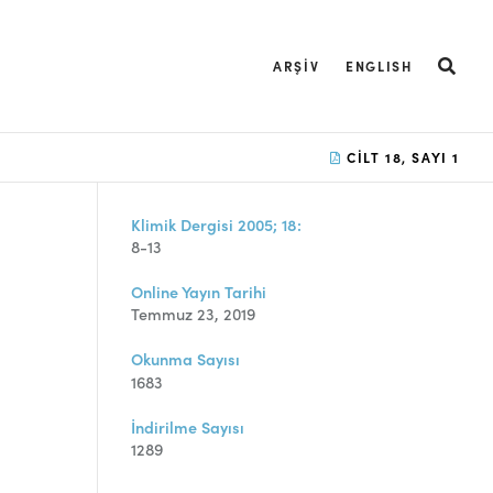
ARŞIV
ENGLISH
CILT 18, SAYI 1
Klimik Dergisi 2005; 18:
8-13
Online Yayın Tarihi
Temmuz 23, 2019
Okunma Sayısı
1683
İndirilme Sayısı
1289