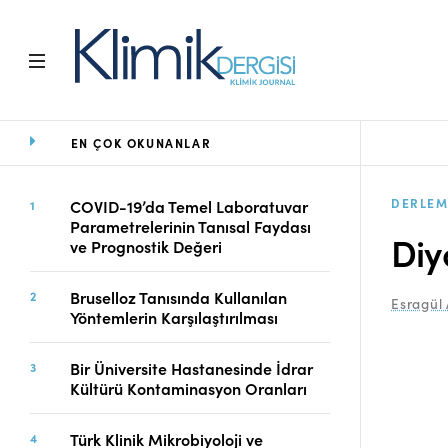
EN ÇOK OKUNANLAR
Ana Sayfa
Arşiv
Amaç ve Kapsam
DERLEM
COVID-19’da Temel Laboratuvar
Parametrelerinin Tanısal Faydası
Açık Erişim İlkesi
Diy
ve Prognostik Değeri
Yayın Kurulu
Etik İlkeler
Bruselloz Tanısında Kullanılan
Esragül 
Editoryal Süreç
Yöntemlerin Karşılaştırılması
Danışmanlık Süreci
Yazarlara Bilgi
Bir Üniversite Hastanesinde İdrar
Online Makale
Kültürü Kontaminasyon Oranları
Gönderimi
Dizinler
Türk Klinik Mikrobiyoloji ve