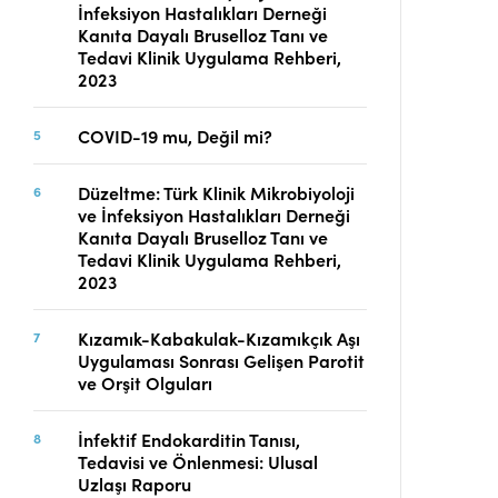
İnfeksiyon Hastalıkları Derneği
Telif Hakları
Kanıta Dayalı Bruselloz Tanı ve
İletişim
Tedavi Klinik Uygulama Rehberi,
2023
COVID-19 mu, Değil mi?
FACEBOOK
TWITTER
YOUTUBE
Düzeltme: Türk Klinik Mikrobiyoloji
ve İnfeksiyon Hastalıkları Derneği
Kanıta Dayalı Bruselloz Tanı ve
Tedavi Klinik Uygulama Rehberi,
2023
Kızamık-Kabakulak-Kızamıkçık Aşı
Uygulaması Sonrası Gelişen Parotit
ve Orşit Olguları
İnfektif Endokarditin Tanısı,
Tedavisi ve Önlenmesi: Ulusal
Uzlaşı Raporu