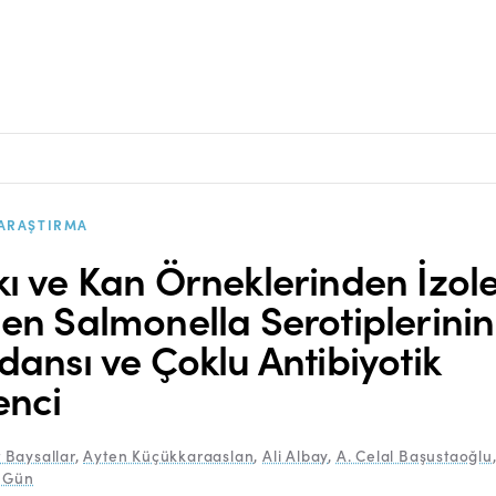
ARAŞTIRMA
kı ve Kan Örneklerinden İzol
len Salmonella Serotiplerinin
idansı ve Çoklu Antibiyotik
enci
Baysallar
,
Ayten Küçükkaraaslan
,
Ali Albay
,
A. Celal Başustaoğlu
 Gün