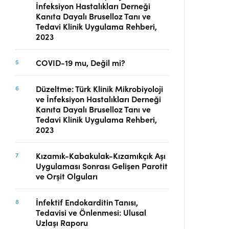
İnfeksiyon Hastalıkları Derneği
Telif Hakları
Kanıta Dayalı Bruselloz Tanı ve
İletişim
Tedavi Klinik Uygulama Rehberi,
2023
COVID-19 mu, Değil mi?
FACEBOOK
TWITTER
YOUTUBE
Düzeltme: Türk Klinik Mikrobiyoloji
ve İnfeksiyon Hastalıkları Derneği
Kanıta Dayalı Bruselloz Tanı ve
Tedavi Klinik Uygulama Rehberi,
2023
Kızamık-Kabakulak-Kızamıkçık Aşı
Uygulaması Sonrası Gelişen Parotit
ve Orşit Olguları
İnfektif Endokarditin Tanısı,
Tedavisi ve Önlenmesi: Ulusal
Uzlaşı Raporu