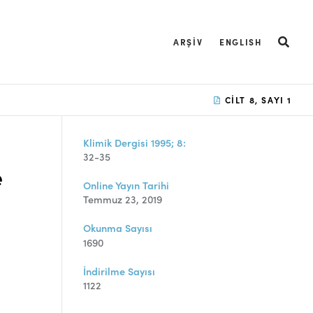
ARŞIV
ENGLISH
CILT 8, SAYI 1
Klimik Dergisi 1995; 8:
32-35
e
Online Yayın Tarihi
Temmuz 23, 2019
Okunma Sayısı
1690
İndirilme Sayısı
1122
,