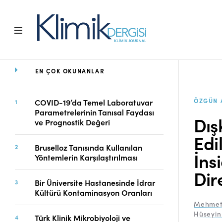
EN ÇOK OKUNANLAR
Ana Sayfa
Arşiv
Amaç ve Kapsam
ÖZGÜN 
COVID-19’da Temel Laboratuvar
Parametrelerinin Tanısal Faydası
Açık Erişim İlkesi
Dış
ve Prognostik Değeri
Yayın Kurulu
Edi
Etik İlkeler
Bruselloz Tanısında Kullanılan
Editoryal Süreç
İns
Yöntemlerin Karşılaştırılması
Danışmanlık Süreci
Dir
Yazarlara Bilgi
Bir Üniversite Hastanesinde İdrar
Online Makale
Kültürü Kontaminasyon Oranları
Gönderimi
Mehmet 
Hüseyin
Dizinler
Türk Klinik Mikrobiyoloji ve