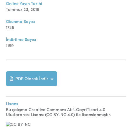
Online Makale Gönderimi
Online Yayın Tarihi
Temmuz 23, 2019
Dizinler
Okunma Sayısı
Telif Hakları
1736
İletişim
İndirilme Sayısı
1199
FACEBOOK
TWITTER
YOUTUBE
PDF Olarak İndir
Lisans
Bu çalışma Creative Commons Atıf-GayriTicari 4.0
Uluslararası Lisansı (CC BY-NC 4.0) ile lisanslanmıştır.