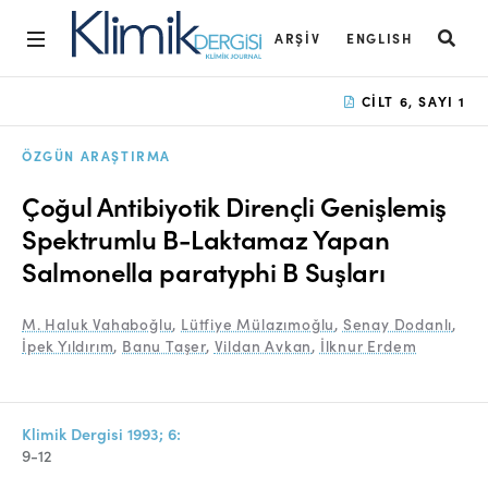
ARŞIV
ENGLISH
Ana Sayfa
CILT 6, SAYI 1
Arşiv
ÖZGÜN ARAŞTIRMA
Amaç ve Kapsam
Çoğul Antibiyotik Dirençli Genişlemiş
Açık Erişim İlkesi
Spektrumlu B-Laktamaz Yapan
Salmonella paratyphi B Suşları
Yayın Kurulu
Etik İlkeler
M. Haluk Vahaboğlu
,
Lütfiye Mülazımoğlu
,
Senay Dodanlı
,
İpek Yıldırım
,
Banu Taşer
,
Vildan Avkan
,
İlknur Erdem
Editoryal Süreç
Danışmanlık Süreci
Klimik Dergisi 1993; 6:
Yazarlara Bilgi
9-12