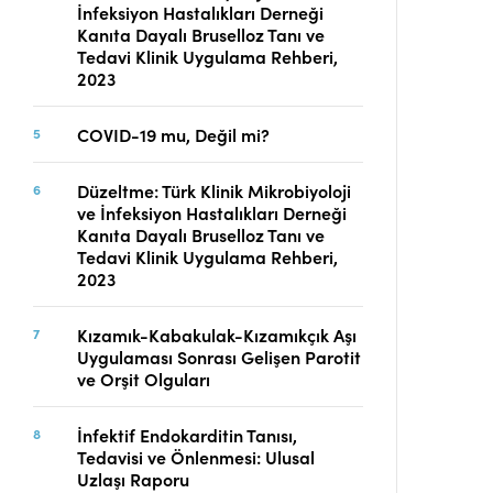
İnfeksiyon Hastalıkları Derneği
Telif Hakları
Kanıta Dayalı Bruselloz Tanı ve
İletişim
Tedavi Klinik Uygulama Rehberi,
2023
COVID-19 mu, Değil mi?
FACEBOOK
TWITTER
YOUTUBE
Düzeltme: Türk Klinik Mikrobiyoloji
ve İnfeksiyon Hastalıkları Derneği
Kanıta Dayalı Bruselloz Tanı ve
Tedavi Klinik Uygulama Rehberi,
2023
Kızamık-Kabakulak-Kızamıkçık Aşı
Uygulaması Sonrası Gelişen Parotit
ve Orşit Olguları
İnfektif Endokarditin Tanısı,
Tedavisi ve Önlenmesi: Ulusal
Uzlaşı Raporu