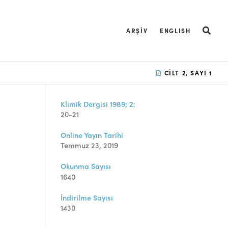
ARŞIV
ENGLISH
CILT 2, SAYI 1
Klimik Dergisi 1989; 2:
20-21
Online Yayın Tarihi
Temmuz 23, 2019
Okunma Sayısı
1640
İndirilme Sayısı
1430