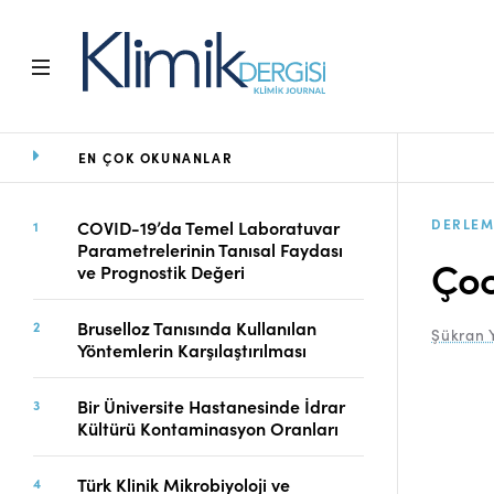
EN ÇOK OKUNANLAR
Ana Sayfa
Arşiv
Amaç ve Kapsam
DERLEM
COVID-19’da Temel Laboratuvar
Parametrelerinin Tanısal Faydası
Açık Erişim İlkesi
Çoc
ve Prognostik Değeri
Yayın Kurulu
Etik İlkeler
Bruselloz Tanısında Kullanılan
Şükran 
Editoryal Süreç
Yöntemlerin Karşılaştırılması
Danışmanlık Süreci
Yazarlara Bilgi
Bir Üniversite Hastanesinde İdrar
Online Makale
Kültürü Kontaminasyon Oranları
Gönderimi
Dizinler
Türk Klinik Mikrobiyoloji ve