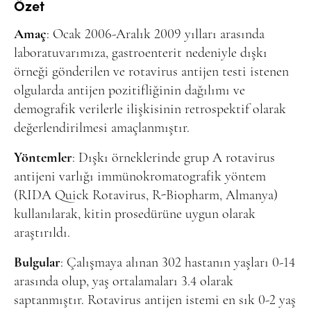
Online Makale Gönderimi
Özet
Dizinler
Amaç
: Ocak 2006-Aralık 2009 yılları arasında
laboratuvarımıza, gastroenterit nedeniyle dışkı
Telif Hakları
örneği gönderilen ve rotavirus antijen testi istenen
İletişim
olgularda antijen pozitifliğinin dağılımı ve
demografik verilerle ilişkisinin retrospektif olarak
değerlendirilmesi amaçlanmıştır.
FACEBOOK
TWITTER
YOUTUBE
Yöntemler
: Dışkı örneklerinde grup A rotavirus
antijeni varlığı immünokromatografik yöntem
(RIDA Quick Rotavirus, R-Biopharm, Almanya)
kullanılarak, kitin prosedürüne uygun olarak
araştırıldı.
Bulgular
: Çalışmaya alınan 302 hastanın yaşları 0-14
arasında olup, yaş ortalamaları 3.4 olarak
saptanmıştır. Rotavirus antijen istemi en sık 0-2 yaş