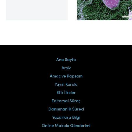
Cilt 39, Sayı 2
Ana Sayfa
Arşiv
Amaç ve Kapsam
Yayın Kurulu
Etik İlkeler
Editoryal Süreç
Danışmanlık Süreci
Yazarlara Bilgi
Online Makale Gönderimi