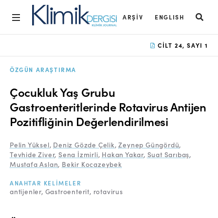
ARŞIV
ENGLISH
Ana Sayfa
CILT 24, SAYI 1
Arşiv
ÖZGÜN ARAŞTIRMA
Amaç ve Kapsam
Çocukluk Yaş Grubu
Açık Erişim İlkesi
Gastroenteritlerinde Rotavirus Antijen
Pozitifliğinin Değerlendirilmesi
Yayın Kurulu
Etik İlkeler
Pelin Yüksel
,
Deniz Gözde Çelik
,
Zeynep Güngördü
,
Tevhide Ziver
,
Sena İzmirli
,
Hakan Yakar
,
Suat Sarıbaş
,
Editoryal Süreç
Mustafa Aslan
,
Bekir Kocazeybek
Danışmanlık Süreci
ANAHTAR KELIMELER
antijenler
Gastroenterit
rotavirus
Yazarlara Bilgi