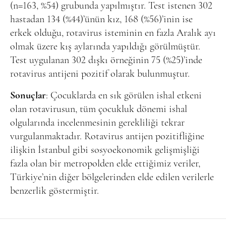
(n=163, %54) grubunda yapılmıştır. Test istenen 302
hastadan 134 (%44)’ünün kız, 168 (%56)’inin ise
erkek olduğu, rotavirus isteminin en fazla Aralık ayı
olmak üzere kış aylarında yapıldığı görülmüştür.
Test uygulanan 302 dışkı örneğinin 75 (%25)’inde
rotavirus antijeni pozitif olarak bulunmuştur.
Sonuçlar
: Çocuklarda en sık görülen ishal etkeni
olan rotavirusun, tüm çocukluk dönemi ishal
olgularında incelenmesinin gerekliliği tekrar
vurgulanmaktadır. Rotavirus antijen pozitifliğine
ilişkin İstanbul gibi sosyoekonomik gelişmişliği
fazla olan bir metropolden elde ettiğimiz veriler,
Türkiye’nin diğer bölgelerinden elde edilen verilerle
benzerlik göstermiştir.