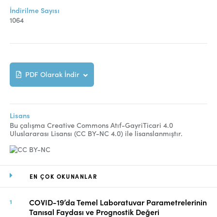
Online Makale Gönderimi
İndirilme Sayısı
1064
Dizinler
Telif Hakları
İletişim
PDF Olarak İndir
FACEBOOK
TWITTER
YOUTUBE
Lisans
Bu çalışma Creative Commons Atıf-GayriTicari 4.0
Uluslararası Lisansı (CC BY-NC 4.0) ile lisanslanmıştır.
EN ÇOK OKUNANLAR
COVID-19’da Temel Laboratuvar Parametrelerinin
Tanısal Faydası ve Prognostik Değeri