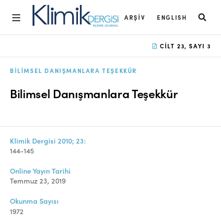
ARŞIV
ENGLISH
Ana Sayfa
CILT 23, SAYI 3
Arşiv
BILIMSEL DANIŞMANLARA TEŞEKKÜR
Amaç ve Kapsam
Bilimsel Danışmanlara Teşekkür
Açık Erişim İlkesi
Yayın Kurulu
Klimik Dergisi 2010; 23:
Etik İlkeler
144-145
Editoryal Süreç
Online Yayın Tarihi
Temmuz 23, 2019
Danışmanlık Süreci
Okunma Sayısı
Yazarlara Bilgi
1972