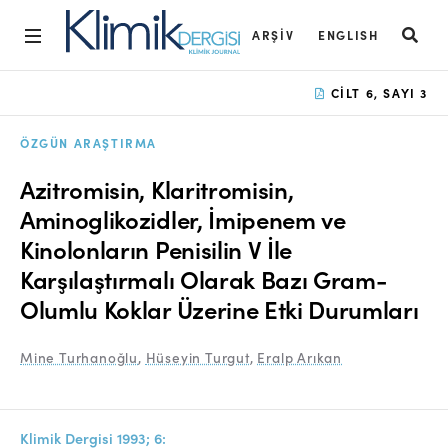
ARŞIV
ENGLISH
Ana Sayfa
CILT 6, SAYI 3
Arşiv
ÖZGÜN ARAŞTIRMA
Amaç ve Kapsam
Azitromisin, Klaritromisin,
Açık Erişim İlkesi
Aminoglikozidler, İmipenem ve
Kinolonların Penisilin V İle
Yayın Kurulu
Karşılaştırmalı Olarak Bazı Gram-
Etik İlkeler
Olumlu Koklar Üzerine Etki Durumları
Editoryal Süreç
Mine Turhanoğlu
,
Hüseyin Turgut
,
Eralp Arıkan
Danışmanlık Süreci
Yazarlara Bilgi
Klimik Dergisi 1993; 6: