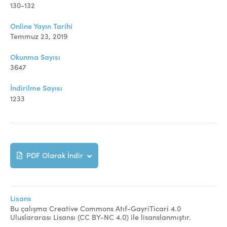
Online Makale Gönderimi
130-132
Dizinler
Online Yayın Tarihi
Temmuz 23, 2019
Telif Hakları
Okunma Sayısı
İletişim
3647
İndirilme Sayısı
FACEBOOK
TWITTER
YOUTUBE
1233
PDF Olarak İndir
Lisans
Bu çalışma Creative Commons Atıf-GayriTicari 4.0
Uluslararası Lisansı (CC BY-NC 4.0) ile lisanslanmıştır.