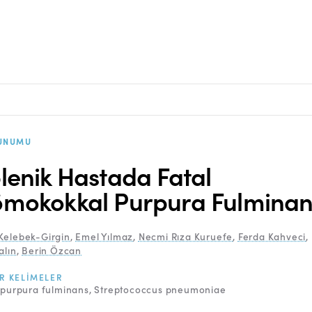
UNUMU
lenik Hastada Fatal
mokokkal Purpura Fulminan
Kelebek-Girgin
,
Emel Yılmaz
,
Necmi Rıza Kuruefe
,
Ferda Kahveci
,
alın
,
Berin Özcan
R KELIMELER
purpura fulminans
Streptococcus pneumoniae