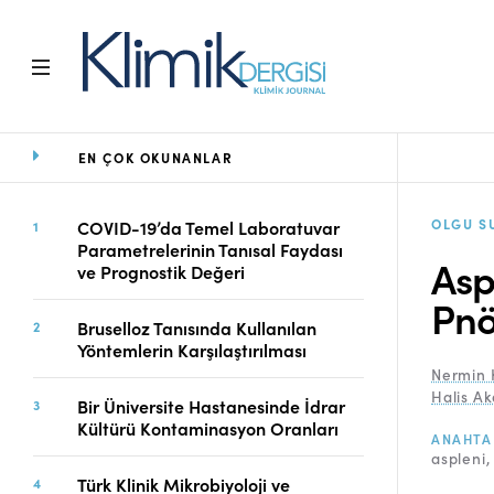
EN ÇOK OKUNANLAR
Ana Sayfa
Arşiv
Amaç ve Kapsam
OLGU S
COVID-19’da Temel Laboratuvar
Parametrelerinin Tanısal Faydası
Açık Erişim İlkesi
Asp
ve Prognostik Değeri
Yayın Kurulu
Pnö
Etik İlkeler
Bruselloz Tanısında Kullanılan
Editoryal Süreç
Yöntemlerin Karşılaştırılması
Danışmanlık Süreci
Nermin 
Yazarlara Bilgi
Halis Ak
Bir Üniversite Hastanesinde İdrar
Online Makale
Kültürü Kontaminasyon Oranları
ANAHTA
Gönderimi
aspleni
Dizinler
Türk Klinik Mikrobiyoloji ve