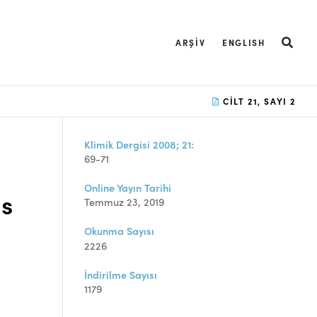
ARŞIV
ENGLISH
CILT 21, SAYI 2
Klimik Dergisi 2008; 21:
69-71
Online Yayın Tarihi
s
Temmuz 23, 2019
Okunma Sayısı
2226
İndirilme Sayısı
1179