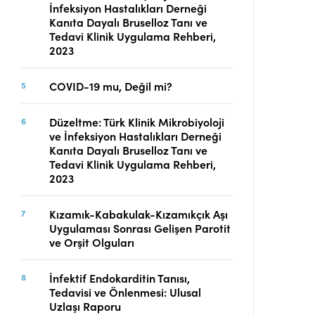
İnfeksiyon Hastalıkları Derneği
Telif Hakları
Kanıta Dayalı Bruselloz Tanı ve
İletişim
Tedavi Klinik Uygulama Rehberi,
2023
COVID-19 mu, Değil mi?
FACEBOOK
TWITTER
YOUTUBE
Düzeltme: Türk Klinik Mikrobiyoloji
ve İnfeksiyon Hastalıkları Derneği
Kanıta Dayalı Bruselloz Tanı ve
Tedavi Klinik Uygulama Rehberi,
2023
Kızamık-Kabakulak-Kızamıkçık Aşı
Uygulaması Sonrası Gelişen Parotit
ve Orşit Olguları
İnfektif Endokarditin Tanısı,
Tedavisi ve Önlenmesi: Ulusal
Uzlaşı Raporu