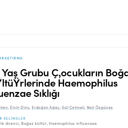
ARAŞTIRMA
 Yaş Grubu Ç‚ocukların Boğ
ltüŸrlerinde Haemophilus
luenzae Sıklığı
nlen
,
Elvin Dinç
,
Erdoğan Ağaç
,
Gül Çetmeli
,
Nail Özgüneş
R KELIMELER
tik direnci
Boğaz kültür
Haemophilus influenzae