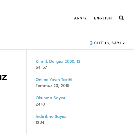
ARŞIV
ENGLISH
CILT 13, SAYI 2
Klimik Dergisi 2000; 13:
54-57
az
Online Yayın Tarihi
Temmuz 23, 2019
Okunma Sayısı
2443
İndirilme Sayısı
1204