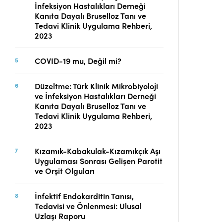
İnfeksiyon Hastalıkları Derneği
Telif Hakları
Kanıta Dayalı Bruselloz Tanı ve
İletişim
Tedavi Klinik Uygulama Rehberi,
2023
COVID-19 mu, Değil mi?
FACEBOOK
TWITTER
YOUTUBE
Düzeltme: Türk Klinik Mikrobiyoloji
ve İnfeksiyon Hastalıkları Derneği
Kanıta Dayalı Bruselloz Tanı ve
Tedavi Klinik Uygulama Rehberi,
2023
Kızamık-Kabakulak-Kızamıkçık Aşı
Uygulaması Sonrası Gelişen Parotit
ve Orşit Olguları
İnfektif Endokarditin Tanısı,
Tedavisi ve Önlenmesi: Ulusal
Uzlaşı Raporu