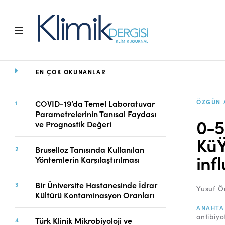
EN ÇOK OKUNANLAR
Ana Sayfa
Arşiv
Amaç ve Kapsam
ÖZGÜN 
COVID-19’da Temel Laboratuvar
Parametrelerinin Tanısal Faydası
Açık Erişim İlkesi
0-5
ve Prognostik Değeri
Yayın Kurulu
KüŸ
Etik İlkeler
Bruselloz Tanısında Kullanılan
Editoryal Süreç
inf
Yöntemlerin Karşılaştırılması
Danışmanlık Süreci
Yazarlara Bilgi
Bir Üniversite Hastanesinde İdrar
Yusuf Ö
Online Makale
Kültürü Kontaminasyon Oranları
Gönderimi
ANAHTA
antibiyo
Dizinler
Türk Klinik Mikrobiyoloji ve