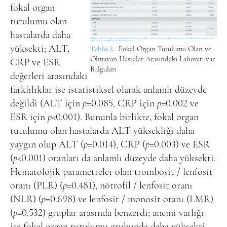
fokal organ
tutulumu olan
hastalarda daha
yüksekti; ALT,
Tablo 2.
Fokal Organ Tutulumu Olan ve
Olmayan Hastalar Arasındaki Laboratuvar
CRP ve ESR
Bulguları
değerleri arasındaki
farklılıklar ise istatistiksel olarak anlamlı düzeyde
değildi (ALT için
p
=0.085, CRP için
p
=0.002 ve
ESR için
p
<0.001). Bununla birlikte, fokal organ
tutulumu olan hastalarda ALT yüksekliği daha
yaygın olup ALT (
p
=0.014), CRP (
p
=0.003) ve ESR
(
p
<0.001) oranları da anlamlı düzeyde daha yüksekti.
Hematolojik parametreler olan trombosit / lenfosit
oranı (PLR) (
p
=0.481), nötrofil / lenfosit oranı
(NLR) (
p
=0.698) ve lenfosit / monosit oranı (LMR)
(
p
=0.532) gruplar arasında benzerdi; anemi varlığı
ise fokal organ tutulumu grubunda daha yüksekti