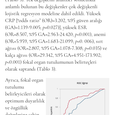
anlamlı bulunan bu değişkenler çok değişkenli
lojistik regresyon modeline dahil edildi. Yüksek
CRP [“odds ratio” (OR)=3.202, %95 güven aralığı
(GA)=1.139-9.005;
p
=0.027)], yüksek ESR
(OR=8.507, %95 GA=2.963-24.420;
p
<0.001), anemi
(OR=5.959, %95 GA=1.683-21.099;
p
=0. 006), sırt
ağrısı (OR=2.807, %95 GA=1.078-7.308;
p
=0.035) ve
kalça ağrısı (OR=29.342, %95 GA=4.951-173.902;
p
<0.001) fokal organ tutulumunun belirteçleri
olarak saptandı (Tablo 3).
Ayrıca, fokal organ
tutulumu
belirleyicileri olarak
optimum duyarlılık
ve özgüllük
değerlerine sahip