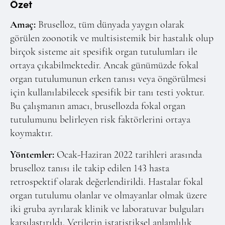
Online Makale Gönderimi
Özet
Dizinler
Amaç:
Bruselloz, tüm dünyada yaygın olarak
görülen zoonotik ve multisistemik bir hastalık olup
Telif Hakları
birçok sisteme ait spesifik organ tutulumları ile
İletişim
ortaya çıkabilmektedir. Ancak günümüzde fokal
organ tutulumunun erken tanısı veya öngörülmesi
için kullanılabilecek spesifik bir tanı testi yoktur.
FACEBOOK
TWITTER
YOUTUBE
Bu çalışmanın amacı, brusellozda fokal organ
tutulumunu belirleyen risk faktörlerini ortaya
koymaktır.
Yöntemler:
Ocak-Haziran 2022 tarihleri arasında
bruselloz tanısı ile takip edilen 143 hasta
retrospektif olarak değerlendirildi. Hastalar fokal
organ tutulumu olanlar ve olmayanlar olmak üzere
iki gruba ayrılarak klinik ve laboratuvar bulguları
karşılaştırıldı. Verilerin istatistiksel anlamlılık