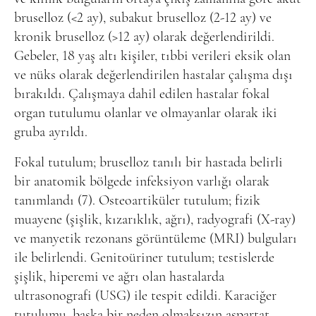
bruselloz (<2 ay), subakut bruselloz (2-12 ay) ve
kronik bruselloz (>12 ay) olarak değerlendirildi.
Gebeler, 18 yaş altı kişiler, tıbbi verileri eksik olan
ve nüks olarak değerlendirilen hastalar çalışma dışı
bırakıldı. Çalışmaya dahil edilen hastalar fokal
organ tutulumu olanlar ve olmayanlar olarak iki
gruba ayrıldı.
Fokal tutulum; bruselloz tanılı bir hastada belirli
bir anatomik bölgede infeksiyon varlığı olarak
tanımlandı (7). Osteoartiküler tutulum; fizik
muayene (şişlik, kızarıklık, ağrı), radyografi (X-ray)
ve manyetik rezonans görüntüleme (MRI) bulguları
ile belirlendi. Genitoüriner tutulum; testislerde
şişlik, hiperemi ve ağrı olan hastalarda
ultrasonografi (USG) ile tespit edildi. Karaciğer
tutulumu, başka bir neden olmaksızın aspartat