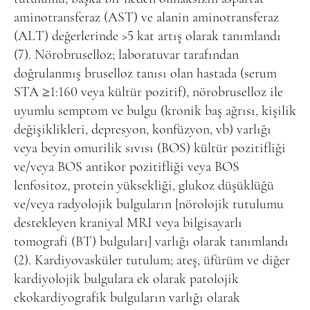
aminotransferaz (AST) ve alanin aminotransferaz
(ALT) değerlerinde >5 kat artış olarak tanımlandı
(7). Nörobruselloz; laboratuvar tarafından
doğrulanmış bruselloz tanısı olan hastada (serum
STA ≥1:160 veya kültür pozitif), nörobruselloz ile
uyumlu semptom ve bulgu (kronik baş ağrısı, kişilik
değişiklikleri, depresyon, konfüzyon, vb) varlığı
veya beyin omurilik sıvısı (BOS) kültür pozitifliği
ve/veya BOS antikor pozitifliği veya BOS
lenfositoz, protein yüksekliği, glukoz düşüklüğü
ve/veya radyolojik bulguların [nörolojik tutulumu
destekleyen kraniyal MRI veya bilgisayarlı
tomografi (BT) bulguları] varlığı olarak tanımlandı
(2). Kardiyovasküler tutulum; ateş, üfürüm ve diğer
kardiyolojik bulgulara ek olarak patolojik
ekokardiyografik bulguların varlığı olarak