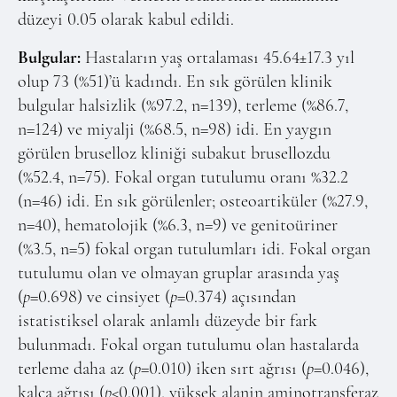
düzeyi 0.05 olarak kabul edildi.
Bulgular:
Hastaların yaş ortalaması 45.64±17.3 yıl
olup 73 (%51)’ü kadındı. En sık görülen klinik
bulgular halsizlik (%97.2, n=139), terleme (%86.7,
n=124) ve miyalji (%68.5, n=98) idi. En yaygın
görülen bruselloz kliniği subakut brusellozdu
(%52.4, n=75). Fokal organ tutulumu oranı %32.2
(n=46) idi. En sık görülenler; osteoartiküler (%27.9,
n=40), hematolojik (%6.3, n=9) ve genitoüriner
(%3.5, n=5) fokal organ tutulumları idi. Fokal organ
tutulumu olan ve olmayan gruplar arasında yaş
(
p
=0.698) ve cinsiyet (
p
=0.374) açısından
istatistiksel olarak anlamlı düzeyde bir fark
bulunmadı. Fokal organ tutulumu olan hastalarda
terleme daha az (
p
=0.010) iken sırt ağrısı (
p
=0.046),
kalça ağrısı (
p
<0.001), yüksek alanin aminotransferaz