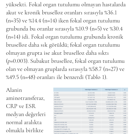
yüksekti. Fokal organ tutulumu olmayan hastalarda
akut ve kronik bruselloz oranları sırasıyla %36.1
(n=35) ve %14.4 (n=14) iken fokal organ tutulumu
grubunda bu oranlar sırasıyla %10.9 (n=5) ve %30.4
(n=14) idi. Fokal organ tutulumu grubunda kronik
bruselloz daha sık görüldü; fokal organ tutulumu
olmayan grupta ise akut bruselloz daha sıktı
(
p
=0.003). Subakut bruselloz, fokal organ tutulumu
olan ve olmayan gruplarda sırasıyla %58.7 (n=27) ve
%49.5 (n=48) oranları ile benzerdi (Tablo 1)
.
Alanin
aminotransferaz,
CRP ve ESR
medyan değerleri
normal aralıkta
olmakla birlikte