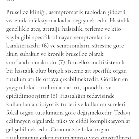
Bruselloz kliniği, asemptomatik tablodan şiddetli
sistemik infeksiyona kadar değişmektedir. Hastalık
genellikle ateş, artralji, halsizlik, terleme ve kilo
kaybı gibi spesifik olmayan semptomlar ile
karakterizedir (6) ve semptomların süresine göre
akut, subakut ve kronik bruselloz olarak
sınıflandırılmaktadır (7). Bruselloz multisistemik
bir hastalık olup birçok sisteme ait spesifik organ
tutulumları ile ortaya çıkabilmektedir. Görülen en
yaygın fokal tutulumları artrit, spondilit ve
epididimoorşittir (8). Hastalığın tedavisinde
kullanılan antibiyotik türleri ve kullanım süreleri
fokal organ tutulumuna göre değişmektedir. Tedavi
edilmeyen olgularda nüks ve ciddi komplikasyonlar
gelişebilmektedir. Günümüzde fokal organ
tutulumunun erken tanımlanması veya öngörülmesi