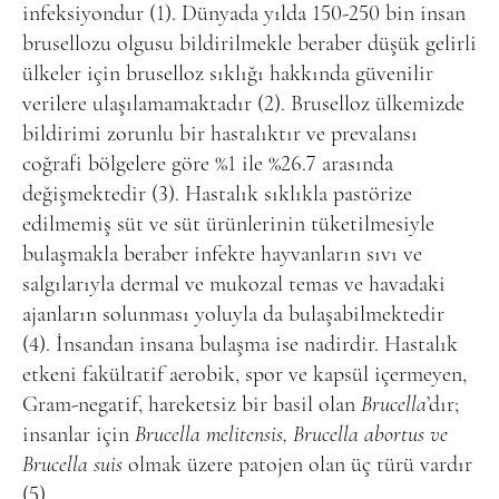
infeksiyondur (1). Dünyada yılda 150-250 bin insan
brusellozu olgusu bildirilmekle beraber düşük gelirli
ülkeler için bruselloz sıklığı hakkında güvenilir
verilere ulaşılamamaktadır (2). Bruselloz ülkemizde
bildirimi zorunlu bir hastalıktır ve prevalansı
coğrafi bölgelere göre %1 ile %26.7 arasında
değişmektedir (3). Hastalık sıklıkla pastörize
edilmemiş süt ve süt ürünlerinin tüketilmesiyle
bulaşmakla beraber infekte hayvanların sıvı ve
salgılarıyla dermal ve mukozal temas ve havadaki
ajanların solunması yoluyla da bulaşabilmektedir
(4). İnsandan insana bulaşma ise nadirdir. Hastalık
etkeni fakültatif aerobik, spor ve kapsül içermeyen,
Gram-negatif, hareketsiz bir basil olan
Brucella
’dır;
insanlar için
Brucella melitensis, Brucella abortus ve
Brucella suis
olmak üzere patojen olan üç türü vardır
(5).