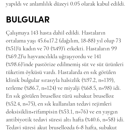
yapıldı ve anlamlılık düzeyi 0.05 olarak kabul edildi.
BULGULAR
Çalışmaya 143 hasta dahil edildi. Hastaların
ortalama yaşı 45.6±17.2 (dağılım, 18-88) yıl olup 73
(%51)’ü kadın ve 70 (%49)’i erkekti. Hastaların 99
(%69.2)’u hayvancılıkla uğraşıyordu ve 141
(%98.6)’inde pastörize edilmemiş süt ve süt ürünleri
tüketim öyküsü vardı. Hastalarda en sık görülen
klinik bulgular sırasıyla halsizlik (%97.2, n=139),
terleme (%86.7, n=124) ve miyalji (%68.5, n=98) idi.
En sık görülen bruselloz türü subakut bruselloz
(%52.4, n=75), en sık kullanılan tedavi rejimleri
doksisiklin+rifampisin (%53.1, n=76) ve en yaygın
antibiyotik tedavi süresi altı hafta (%40.6, n=58) idi.
Tedavi süresi akut brusellozda 6-8 hafta, subakut