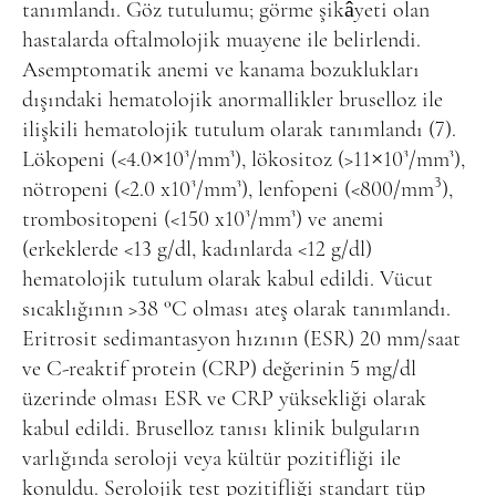
tanımlandı. Göz tutulumu; görme şikâyeti olan
hastalarda oftalmolojik muayene ile belirlendi.
Asemptomatik anemi ve kanama bozuklukları
dışındaki hematolojik anormallikler bruselloz ile
ilişkili hematolojik tutulum olarak tanımlandı (7).
Lökopeni (<4.0×10³/mm³), lökositoz (>11×10³/mm³),
3
nötropeni (<2.0 x10³/mm³), lenfopeni (<800/mm
),
trombositopeni (<150 x10³/mm³) ve anemi
(erkeklerde <13 g/dl, kadınlarda <12 g/dl)
hematolojik tutulum olarak kabul edildi. Vücut
sıcaklığının >38 °C olması ateş olarak tanımlandı.
Eritrosit sedimantasyon hızının (ESR) 20 mm/saat
ve C-reaktif protein (CRP) değerinin 5 mg/dl
üzerinde olması ESR ve CRP yüksekliği olarak
kabul edildi. Bruselloz tanısı klinik bulguların
varlığında seroloji veya kültür pozitifliği ile
konuldu. Serolojik test pozitifliği standart tüp