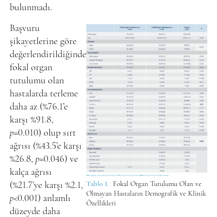
bulunmadı.
Başvuru
şikayetlerine göre
değerlendirildiğinde
fokal organ
tutulumu olan
hastalarda terleme
daha az (%76.1’e
karşı %91.8,
p
=0.010) olup sırt
ağrısı (%43.5’e karşı
%26.8,
p
=0.046) ve
kalça ağrısı
(%21.7’ye karşı %2.1,
Tablo 1.
Fokal Organ Tutulumu Olan ve
Olmayan Hastaların Demografik ve Klinik
p
<0.001) anlamlı
Özellikleri
düzeyde daha