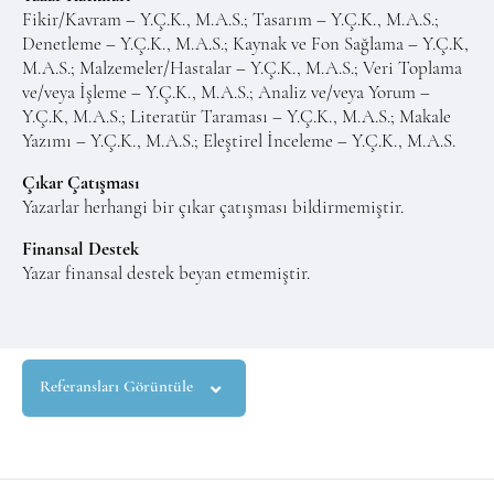
Fikir/Kavram – Y.Ç.K., M.A.S.; Tasarım – Y.Ç.K., M.A.S.;
Denetleme – Y.Ç.K., M.A.S.; Kaynak ve Fon Sağlama – Y.Ç.K,
M.A.S.; Malzemeler/Hastalar – Y.Ç.K., M.A.S.; Veri Toplama
ve/veya İşleme – Y.Ç.K., M.A.S.; Analiz ve/veya Yorum –
Y.Ç.K, M.A.S.; Literatür Taraması – Y.Ç.K., M.A.S.; Makale
Yazımı – Y.Ç.K., M.A.S.; Eleştirel İnceleme – Y.Ç.K., M.A.S.
Çıkar Çatışması
Yazarlar herhangi bir çıkar çatışması bildirmemiştir.
Finansal Destek
Yazar finansal destek beyan etmemiştir.
Referansları Görüntüle