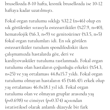
brusellozda 8-10 hafta, kronik brusellozda ise 10-12
haftaya kadar uzatılmıştı.
Fokal organ tutulumu sıklığı %32.2 (n=46) olup en
sık görülenler sırasıyla osteoartiküler (%27.9, n=40),
hematolojik (%6.3, n=9) ve genitoüriner (%3.5, n=5)
fokal organ tutulumları idi. En sık görülen
osteoartiküler tutulum spondilodiskit iken
çalışmamızda hastalarda göz, deri ve
kardiyovasküler tutuluma rastlanmadı. Fokal organ
tutulumu olan hastaların çoğunluğu erkekti (%54.3,
n=25) ve yaş ortalaması 44.8±15.7 yıldı. Fokal organ
tutulumu olmayan hastaların 45 (%46.4)’i erkek olup
yaş ortalaması 46.0±18.1 yıl idi. Fokal organ
tutulumu olan ve olmayan gruplar arasında yaş
(
p
=0.698) ve cinsiyet (
p
=0.374) açısından
istatistiksel olarak anlamlı düzeyde bir fark