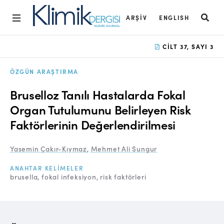
ARŞIV
ENGLISH
Ana Sayfa
CILT 37, SAYI 3
Arşiv
ÖZGÜN ARAŞTIRMA
Amaç ve Kapsam
Bruselloz Tanılı Hastalarda Fokal
Açık Erişim İlkesi
Organ Tutulumunu Belirleyen Risk
Faktörlerinin Değerlendirilmesi
Yayın Kurulu
Etik İlkeler
Yasemin Çakır-Kıymaz
,
Mehmet Ali Sungur
Editoryal Süreç
ANAHTAR KELIMELER
brusella
fokal infeksiyon
risk faktörleri
Danışmanlık Süreci
Yazarlara Bilgi