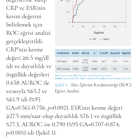
CRP ve ESR’nin
kesim değerini
belirlemek için
ROC eğrisi analizi
gerçekleştirildi.
CRP’nin kesme
değeri ≥6.5 mg/dl
idi ve duyarlılık ve
özgüllük değerleri
0.658 AUROC ile
Şekil 1.
Alıcı İşletim Karakteristiği (ROC)
sırasıyla %65.2 ve
Eğrisi Analizi
%61.9 idi (%95
GA=0.561-0.756;
p
=0.002). ESR’nin kesme değeri
≥27.5 mm/saat olup duyarlılık %76.1 ve özgüllük
%77.3, AUROC ise 0.790 (%95 GA=0.707-0.874;
p
<0.001) idi (Şekil 1).