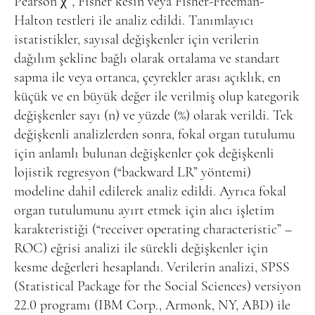
Pearson χ
, Fisher kesin veya Fisher-Freeman-
Halton testleri ile analiz edildi. Tanımlayıcı
istatistikler, sayısal değişkenler için verilerin
dağılım şekline bağlı olarak ortalama ve standart
sapma ile veya ortanca, çeyrekler arası açıklık, en
küçük ve en büyük değer ile verilmiş olup kategorik
değişkenler sayı (n) ve yüzde (%) olarak verildi. Tek
değişkenli analizlerden sonra, fokal organ tutulumu
için anlamlı bulunan değişkenler çok değişkenli
lojistik regresyon (“backward LR” yöntemi)
modeline dahil edilerek analiz edildi. Ayrıca fokal
organ tutulumunu ayırt etmek için alıcı işletim
karakteristiği (“receiver operating characteristic” –
ROC) eğrisi analizi ile sürekli değişkenler için
kesme değerleri hesaplandı. Verilerin analizi, SPSS
(Statistical Package for the Social Sciences) versiyon
22.0 programı (IBM Corp., Armonk, NY, ABD) ile