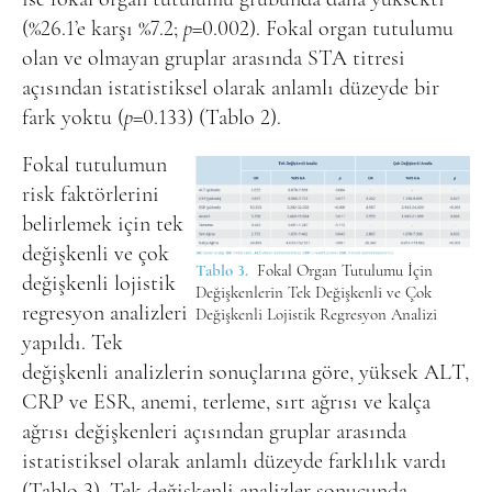
(%26.1’e karşı %7.2;
p
=0.002). Fokal organ tutulumu
olan ve olmayan gruplar arasında STA titresi
açısından istatistiksel olarak anlamlı düzeyde bir
fark yoktu (
p
=0.133) (Tablo 2).
Fokal tutulumun
risk faktörlerini
belirlemek için tek
değişkenli ve çok
Tablo 3.
Fokal Organ Tutulumu İçin
değişkenli lojistik
Değişkenlerin Tek Değişkenli ve Çok
regresyon analizleri
Değişkenli Lojistik Regresyon Analizi
yapıldı. Tek
değişkenli analizlerin sonuçlarına göre, yüksek ALT,
CRP ve ESR, anemi, terleme, sırt ağrısı ve kalça
ağrısı değişkenleri açısından gruplar arasında
istatistiksel olarak anlamlı düzeyde farklılık vardı
(Tablo 3). Tek değişkenli analizler sonucunda