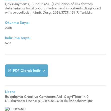
Çakır-Kıymaz Y, Sungur MA. [
Evaluation of risk factors
determining focal organ involvement in patients diagnosed
with brucellosis
]. Klimik Derg. 2024;37(3):161-7. Turkish.
Okunma Sayısı
2491
İndirilme Sayısı
579
PDF Olarak İndir
Lisans
Bu çalışma Creative Commons Atıf-GayriTicari 4.0
Uluslararası Lisansı (CC BY-NC 4.0) ile lisanslanmıştır.