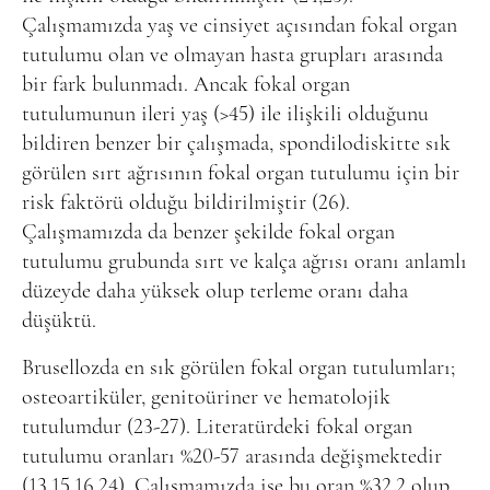
Çalışmamızda yaş ve cinsiyet açısından fokal organ
tutulumu olan ve olmayan hasta grupları arasında
bir fark bulunmadı. Ancak fokal organ
tutulumunun ileri yaş (>45) ile ilişkili olduğunu
bildiren benzer bir çalışmada, spondilodiskitte sık
görülen sırt ağrısının fokal organ tutulumu için bir
risk faktörü olduğu bildirilmiştir (26).
Çalışmamızda da benzer şekilde fokal organ
tutulumu grubunda sırt ve kalça ağrısı oranı anlamlı
düzeyde daha yüksek olup terleme oranı daha
düşüktü
.
Brusellozda en sık görülen fokal organ tutulumları;
osteoartiküler, genitoüriner ve hematolojik
tutulumdur (23-27). Literatürdeki fokal organ
tutulumu oranları %20-57 arasında değişmektedir
(13,15,16,24). Çalışmamızda ise bu oran %32.2 olup