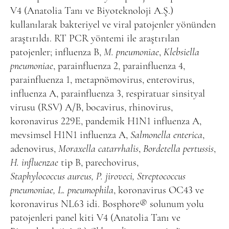
V4 (Anatolia Tanı ve Biyoteknoloji A.Ş.)
kullanılarak bakteriyel ve viral patojenler yönünden
araştırıldı. RT PCR yöntemi ile araştırılan
patojenler; influenza B,
M. pneumoniae
,
Klebsiella
pneumoniae
, parainfluenza 2, parainfluenza 4,
parainfluenza 1, metapnömovirus, enterovirus,
influenza A, parainfluenza 3, respiratuar sinsityal
virusu (RSV) A/B, bocavirus, rhinovirus,
koronavirus 229E, pandemik H1N1 influenza A,
mevsimsel H1N1 influenza A,
Salmonella enterica
,
adenovirus,
Moraxella catarrhalis
,
Bordetella pertussis
,
H. influenzae
tip B, parechovirus,
Staphylococcus aureus, P. jiroveci, Streptococcus
pneumoniae, L. pneumophila
, koronavirus OC43 ve
koronavirus NL63 idi. Bosphore
®
solunum yolu
patojenleri panel kiti V4 (Anatolia Tanı ve