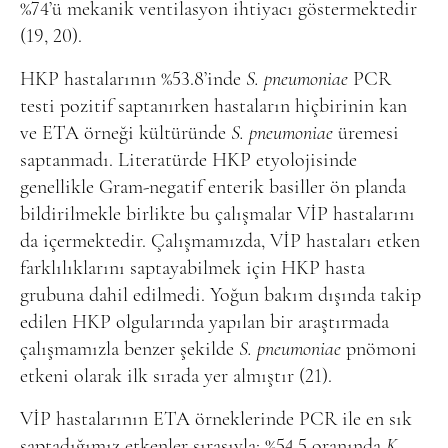
%74’ü mekanik ventilasyon ihtiyacı göstermektedir
(19, 20).
HKP hastalarının %53.8’inde
S. pneumoniae
PCR
testi pozitif saptanırken hastaların hiçbirinin kan
ve ETA örneği kültüründe
S. pneumoniae
üremesi
saptanmadı. Literatürde HKP etyolojisinde
genellikle Gram-negatif enterik basiller ön planda
bildirilmekle birlikte bu çalışmalar VİP hastalarını
da içermektedir. Çalışmamızda, VİP hastaları etken
farklılıklarını saptayabilmek için HKP hasta
grubuna dahil edilmedi. Yoğun bakım dışında takip
edilen HKP olgularında yapılan bir araştırmada
çalışmamızla benzer şekilde
S. pneumoniae
pnömoni
etkeni olarak ilk sırada yer almıştır (21).
VİP hastalarının ETA örneklerinde PCR ile en sık
saptadığımız etkenler sırasıyla; %54.5 oranında
K.