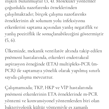
ilişkili bulunmuştur (3, 4). Moleküler yöntemler
çoğunlukla nazofarenks örneklerinden
çalışılmaktadır; birçok çalışma nazofarenks
örneklerinin alt solunum yolu infeksiyonu
etkenlerini saptama açısından yanlış negatiflik ve
yanlış pozitiflik ile sonuçlanabileceğini göstermiştir
(5, 6).
Ülkemizde, mekanik ventilatör altında takip edilen
pnömoni hastalarında, etkenleri endotrakeal
aspirasyon örneğinde (ETA) multipleks-PCR (m-
PCR) ile saptamaya yönelik olarak yapılmış sınırlı
sayıda çalışma mevcuttur.
Çalışmamızda; TKP, HKP ve VİP hastalarında
pnömoni etkenlerinin ETA örneklerinde m-PCR
yöntemi ve konvansiyonel yöntemlerden biri olan
bakteriyolojik kültür yöntemiyle eş zamanlı