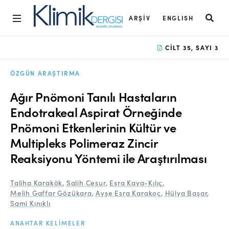
ARŞIV
ENGLISH
Ana Sayfa
CILT 35, SAYI 3
Arşiv
ÖZGÜN ARAŞTIRMA
Amaç ve Kapsam
Ağır Pnömoni Tanılı Hastaların
Açık Erişim İlkesi
Endotrakeal Aspirat Örneğinde
Pnömoni Etkenlerinin Kültür ve
Yayın Kurulu
Multipleks Polimeraz Zincir
Etik İlkeler
Reaksiyonu Yöntemi ile Araştırılması
Editoryal Süreç
Taliha Karakök
,
Salih Cesur
,
Esra Kaya-Kılıç
,
Danışmanlık Süreci
Melih Gaffar Gözükara
,
Ayşe Esra Karakoç
,
Hülya Başar
,
Sami Kınıklı
Yazarlara Bilgi
ANAHTAR KELIMELER