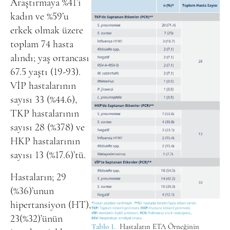
Araştırmaya %41’i
kadın ve %59’u
erkek olmak üzere
toplam 74 hasta
alındı; yaş ortancası
67.5 yaştı (19-93).
VİP hastalarının
sayısı 33 (%44.6),
TKP hastalarının
sayısı 28 (%378) ve
HKP hastalarının
sayısı 13 (%17.6)’tü.
Hastaların; 29
(%36)’unun
hipertansiyon (HT),
23(%32)’ünün
Tablo 1.
Hastaların ETA Örneğinin