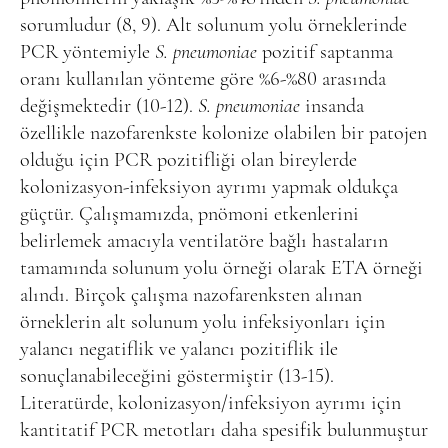
sorumludur (8, 9). Alt solunum yolu örneklerinde
PCR yöntemiyle
S. pneumoniae
pozitif saptanma
oranı kullanılan yönteme göre %6-%80 arasında
değişmektedir (10-12).
S. pneumoniae
insanda
özellikle nazofarenkste kolonize olabilen bir patojen
olduğu için PCR pozitifliği olan bireylerde
kolonizasyon-infeksiyon ayrımı yapmak oldukça
güçtür. Çalışmamızda, pnömoni etkenlerini
belirlemek amacıyla ventilatöre bağlı hastaların
tamamında solunum yolu örneği olarak ETA örneği
alındı. Birçok çalışma nazofarenksten alınan
örneklerin alt solunum yolu infeksiyonları için
yalancı negatiflik ve yalancı pozitiflik ile
sonuçlanabileceğini göstermiştir (13-15).
Literatürde, kolonizasyon/infeksiyon ayrımı için
kantitatif PCR metotları daha spesifik bulunmuştur