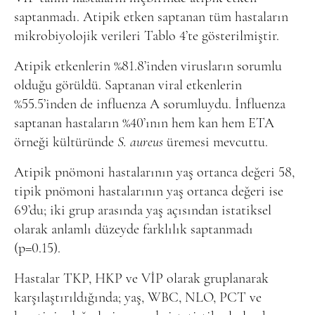
saptanmadı. Atipik etken saptanan tüm hastaların
mikrobiyolojik verileri Tablo 4’te gösterilmiştir.
Atipik etkenlerin %81.8’inden virusların sorumlu
olduğu görüldü. Saptanan viral etkenlerin
%55.5’inden de influenza A sorumluydu. İnfluenza
saptanan hastaların %40’ının hem kan hem ETA
örneği kültüründe
S. aureus
üremesi mevcuttu.
Atipik pnömoni hastalarının yaş ortanca değeri 58,
tipik pnömoni hastalarının yaş ortanca değeri ise
69’du; iki grup arasında yaş açısından istatiksel
olarak anlamlı düzeyde farklılık saptanmadı
(p=0.15).
Hastalar TKP, HKP ve VİP olarak gruplanarak
karşılaştırıldığında; yaş, WBC, NLO, PCT ve