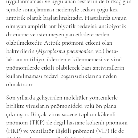
uygulanmaması ve uygulanan testlerin de birkaç gün
içinde sonuçlanması nedeniyle tedavi çoğu kez
ampirik olarak başlatılmaktadır. Hastalarda uygun
olmayan ampirik antibiyotik tedavisi; antibiyotik
direncine ve istenmeyen yan etkilere neden
olabilmektedir. Atipik pnömoni etkeni olan
bakterilerin (
Mycoplasma pneumoniae,
vb
.
) beta-
laktam antibiyotiklerden etkilenmemesi ve viral
pnömonilerde etkili olabilecek bazı antivirallerin
kullanılmaması tedavi başarısızlıklarına neden
olmaktadır.
Son yıllarda geliştirilen moleküler yöntemlerle
birlikte virusların pnömonideki rolü ön plana
çıkmıştır. Birçok virus sadece toplum kökenli
pnömoni (TKP) ile değil hastane kökenli pnömoni
(HKP) ve ventilatör ilişkili pnömoni (VİP) ile de