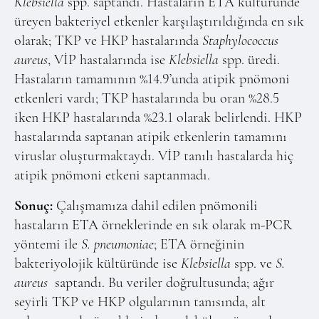
Klebsiella
spp. saptandı. Hastaların ETA kültüründe
üreyen bakteriyel etkenler karşılaştırıldığında en sık
olarak; TKP ve HKP hastalarında
Staphylococcus
aureus
, VİP hastalarında ise
Klebsiella
spp. üredi.
Hastaların tamamının %14.9’unda atipik pnömoni
etkenleri vardı; TKP hastalarında bu oran %28.5
iken HKP hastalarında %23.1 olarak belirlendi. HKP
hastalarında saptanan atipik etkenlerin tamamını
viruslar oluşturmaktaydı. VİP tanılı hastalarda hiç
atipik pnömoni etkeni saptanmadı.
Sonuç:
Çalışmamıza dahil edilen pnömonili
hastaların ETA örneklerinde en sık olarak m-PCR
yöntemi ile
S. pneumoniae
; ETA örneğinin
bakteriyolojik kültüründe ise
Klebsiella
spp. ve
S.
aureus
saptandı. Bu veriler doğrultusunda; ağır
seyirli TKP ve HKP olgularının tanısında, alt