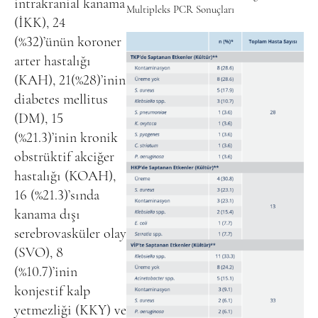
intrakranial kanama
Multipleks PCR Sonuçları
(İKK), 24
(%32)’ünün koroner
arter hastalığı
(KAH), 21(%28)’inin
diabetes mellitus
(DM), 15
(%21.3)’inin kronik
obstrüktif akciğer
hastalığı (KOAH),
16 (%21.3)’sında
kanama dışı
serebrovasküler olay
(SVO), 8
(%10.7)’inin
konjestif kalp
yetmezliği (KKY) ve