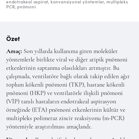
Online Makale Gönderimi
endotrakeal aspirat
konvansiyonel yöntemler
multipleks
PCR
pnömoni
Dizinler
Telif Hakları
Özet
İletişim
Amaç:
Son yıllarda kullanıma giren moleküler
FACEBOOK
TWITTER
YOUTUBE
yöntemlerle birlikte viral ve diğer atipik pnömoni
etkenlerinin saptanma olasılıkları artmıştır. Bu
çalışmada, ventilatöre bağlı olarak takip edilen ağır
toplum kökenli pnömoni (TKP), hastane kökenli
pnömoni (HKP) ve ventilatörle ilişkili pnömoni
(VİP) tanılı hastaların endotrakeal aspirasyon
örneğinde (ETA) pnömoni etkenlerinin kültür ve
multipleks polimeraz zincir reaksiyonu (m-PCR)
yöntemiyle araştırılması amaçlandı.