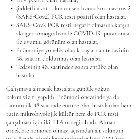
HIV pozitif olan hastalar,
Şiddetli akut solunum sendromu koronavirus 2
(SARS-Cov2) PCR testi pozitif olan hastalar,
SARS-Cov2 PCR testi negatif olmasına karşın
akciğer tomografisinde COVID-19
pnömonisi
ile uyumlu görünüm olan hastalar,
Pnömoniye yönelik olarak başlatılan tedavinin
48. saatini doldurmuş olan hastalar,
Tedavinin 48. saatinden sonra entübe olan
hastalar.
Çalışmaya alınacak hastalara günlük yoğun
bakım viziti yapıldı. Pnömoni öncesinde ya da
tanının ilk 48 saatinde entübe olan hastalardan hem
rutin mikrobiyolojik kültür hem de PCR testi
çalışılması için iki ETA örneği alındı. Alınan
örneklere homojen olması açısından alt solunum