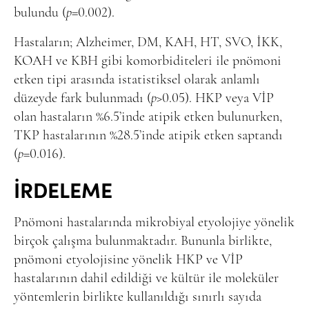
bulundu (
p
=0.002).
Hastaların; Alzheimer, DM, KAH, HT, SVO, İKK,
KOAH ve KBH gibi komorbiditeleri ile pnömoni
etken tipi arasında istatistiksel olarak anlamlı
düzeyde fark bulunmadı (
p
>0.05). HKP veya VİP
olan hastaların %6.5’inde atipik etken bulunurken,
TKP hastalarının %28.5’inde atipik etken saptandı
(
p
=0.016).
İRDELEME
Pnömoni hastalarında mikrobiyal etyolojiye yönelik
birçok çalışma bulunmaktadır. Bununla birlikte,
pnömoni etyolojisine yönelik HKP ve VİP
hastalarının dahil edildiği ve kültür ile moleküler
yöntemlerin birlikte kullanıldığı sınırlı sayıda