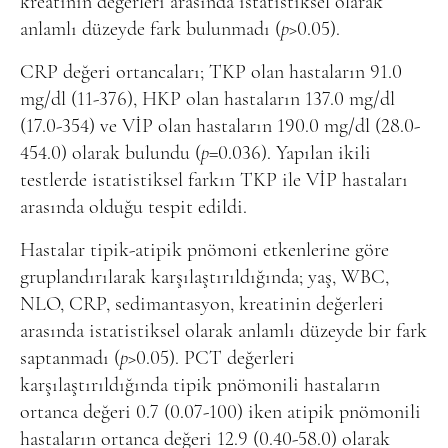
kreatinin değerleri arasında istatistiksel olarak
anlamlı düzeyde fark bulunmadı (
p
>0.05).
CRP değeri ortancaları; TKP olan hastaların 91.0
mg/dl (11-376), HKP olan hastaların 137.0 mg/dl
(17.0-354) ve VİP olan hastaların 190.0 mg/dl (28.0-
454.0) olarak bulundu (
p
=0.036). Yapılan ikili
testlerde istatistiksel farkın TKP ile VİP hastaları
arasında olduğu tespit edildi.
Hastalar tipik-atipik pnömoni etkenlerine göre
gruplandırılarak karşılaştırıldığında; yaş, WBC,
NLO, CRP, sedimantasyon, kreatinin değerleri
arasında istatistiksel olarak anlamlı düzeyde bir fark
saptanmadı (
p
>0.05). PCT değerleri
karşılaştırıldığında tipik pnömonili hastaların
ortanca değeri 0.7 (0.07-100) iken atipik pnömonili
hastaların ortanca değeri 12.9 (0.40-58.0) olarak