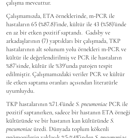
çalışma mevcuttur.
Çalışmamızda, ETA örneklerinde, m-PCR ile
hastaların 65 (%87.8)’inde, kültür ile 43 (%58)’ünde
en az bir etken pozitif saptandı.
Gadsby ve
arkadaşlarının (7) yaptıkları bir çalışmada, TKP
hastalarının alt solunum yolu örnekleri m-PCR ve
kültür ile değerlendirilmiş ve PCR ile hastaların
%87’sinde, kültür ile %39’unda patojen tespit
edilmiştir. Çalışmamızdaki veriler PCR ve kültür
ile etken saptama oranları açısından literatürle
uyumluydu.
TKP hastalarının %71.4’ünde
S. pneumoniae
PCR ile
pozitif saptanırken, sadece bir hastanın ETA örneği
kültüründe ve bir hastanın kan kültüründe
S.
pneumoniae
üredi. Dünyada toplum kökenli
pnömonilerin yaklaşık %5-%48’inden
S. pneumoniae