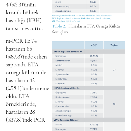
4 (%5.3)’ünün
kronik böbrek
hastalığı (KBH)
Tablo 2.
Hastaların ETA Örneği Kültür
tanısı mevcuttu.
Sonuçları
m-PCR ile 74
hastanın 65
(%87.8)’inde etken
saptandı. ETA
örneği kültürü ile
hastaların 43
(%58.1)’ünde üreme
oldu. ETA
örneklerinde,
hastaların 28
(%37.8)’inde PCR