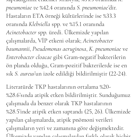
pneumoniae ve
%42.4 oranında
S. pneumoniae’
dir.
Hastaların ETA örneği kültürlerinde ise %33.3
oranında
Klebsiella
spp
.
ve
%15.1 oranında
Acinetobacter
spp
.
üredi.
Ülkemizde yapılan
çalışmalarda, VİP etkeni olarak;
Acinetobacter
baumannii
,
Pseudomonas aeruginosa
,
K. pneumoniae
ve
Enterobacter cloacae
gibi Gram-negatif bakterilerin
ön planda olduğu, Gram-pozitif bakterilerde ise en
sık
S. aureus
’un
izole edildiği bildirilmiştir (22-24).
Literatürde TKP hastalarının ortalama %20-
%28.6’sında atipik etken bildirilmiştir. Sunduğumuz
çalışmada da benzer olarak TKP hastalarının
%28.5’inde atipik etken saptandı (25, 26). Ülkemizde
yapılan çalışmalarda, atipik pnömoni verileri
çalışmaların yeri ve zamanına göre değişmektedir.
Ülkemizde yapılan çalışmalardan farklı olarak hiçbir