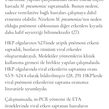
hastada
M. pneumoniae
saptamadık. Bunun nedeni,
sadece ventilatöre bağlı hastaları çalışmaya dahil
etmemiz olabilir. Nitekim
M. pneumoniae’
nın neden
olduğu pnömoni tablosunun diğer etkenlere kıyasla
daha hafif seyrettiği bilinmektedir (27).
HKP olgularının %23’ünde atipik pnömoni etkeni
saptadık; bunların tümünü viral etkenler
oluşturmaktaydı. Moleküler yöntemlerin klinik
kullanıma girmesi ile birlikte yapılan çalışmalarda
HKP olgularında viral etkenlerin saptanma oranı
%5.9- %24.4 olarak bildirilmiştir (28, 29). HKP’lerde
viral pnömoni etkenlerini saptama oranımız
literatürle uyumluydu.
Çalışmamızda, m-PCR yöntemi ile ETA
örneklerinde viral etken saptanan hastaların