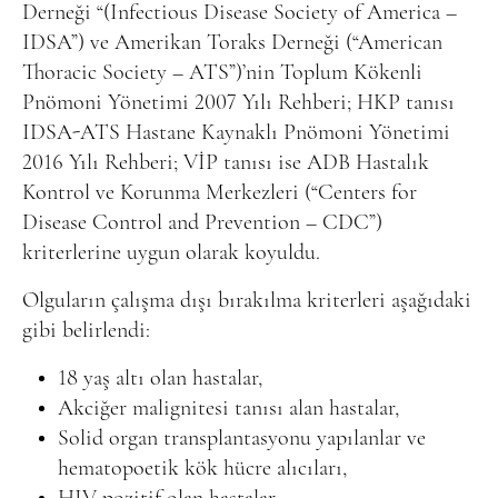
Derneği “(Infectious Disease Society of America –
IDSA”) ve Amerikan Toraks Derneği (“American
Thoracic Society – ATS”)’nin Toplum Kökenli
Pnömoni Yönetimi 2007 Yılı Rehberi; HKP tanısı
IDSA-ATS Hastane Kaynaklı Pnömoni Yönetimi
2016 Yılı Rehberi; VİP tanısı ise ADB Hastalık
Kontrol ve Korunma Merkezleri (“Centers for
Disease Control and Prevention – CDC”)
kriterlerine uygun olarak koyuldu.
Olguların çalışma dışı bırakılma kriterleri aşağıdaki
gibi belirlendi:
18 yaş altı olan hastalar,
Akciğer malignitesi tanısı alan hastalar,
Solid organ transplantasyonu yapılanlar ve
hematopoetik kök hücre alıcıları,