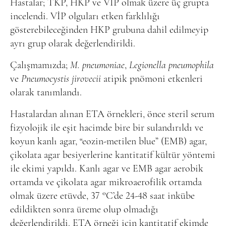
Hastalar; TKP, HKP ve VİP olmak üzere üç grupta
incelendi. VİP olguları etken farklılığı
gösterebileceğinden HKP grubuna dahil edilmeyip
ayrı grup olarak değerlendirildi.
Çalışmamızda;
M. pneumoniae
,
Legionella pneumophila
ve
Pneumocystis jirovecii
atipik pnömoni etkenleri
olarak tanımlandı.
Hastalardan alınan ETA örnekleri, önce steril serum
fizyolojik ile eşit hacimde bire bir sulandırıldı ve
koyun kanlı agar, “eozin-metilen blue” (EMB) agar,
çikolata agar besiyerlerine kantitatif kültür yöntemi
ile ekimi yapıldı. Kanlı agar ve EMB agar aerobik
ortamda ve çikolata agar mikroaerofilik ortamda
olmak üzere etüvde, 37 °C’de 24-48 saat inkübe
edildikten sonra üreme olup olmadığı
değerlendirildi. ETA örneği için kantitatif ekimde