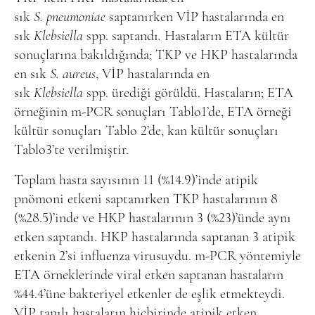
sık
S. pneumoniae
saptanırken VİP hastalarında en
sık
Klebsiella
spp. saptandı
.
Hastaların ETA kültür
sonuçlarına bakıldığında; TKP ve HKP hastalarında
en sık
S. aureus
, VİP hastalarında en
sık
Klebsiella
spp. ürediği görüldü. Hastaların; ETA
örneğinin m-PCR sonuçları Tablo1’de, ETA örneği
kültür sonuçları Tablo 2’de, kan kültür sonuçları
Tablo3’te verilmiştir
.
Toplam hasta sayısının 11 (%14.9)’inde atipik
pnömoni etkeni saptanırken TKP hastalarının 8
(%28.5)’inde ve HKP hastalarının 3 (%23)’ünde aynı
etken saptandı. HKP hastalarında saptanan 3 atipik
etkenin 2’si influenza virusuydu. m-PCR yöntemiyle
ETA örneklerinde viral etken saptanan hastaların
%44.4’üne bakteriyel etkenler de eşlik etmekteydi.
VİP tanılı hastaların hiçbirinde atipik etken