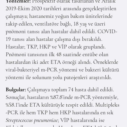
Yöntemler:
Prospektif olarak tasarlanan ve Aralık
2019-Ekim 2020 tarihleri arasında gerçekleştirilen
çalışmaya; hastanemiz yoğun bakım ünitelerinde
takip edilen, ventilatöre bağlı, 18 yaş ve üzeri
pnömoni tanısı alan hastalar dahil edildi. COVID-
19 tanısı alan hastalar çalışma dışı bırakıldı.
Hastalar; TKP, HKP ve VİP olarak gruplandı.
Pnömoni tanısının ilk 48 saatinde entübe olan
hastalardan iki adet ETA örneği alındı. Örneklerde
viral-bakteriyel m-PCR yöntemi ve bakteri kültürü
yöntemi ile solunum yolu patojenleri araştırıldı.
Bulgular:
Çalışmaya toplam 74 hasta dahil edildi.
Sonuçlar, hastaların %87.8’inde m-PCR yöntemiyle,
%58.1’inde ETA kültürüyle tespit edildi. Multipleks
-PCR ile hem TKP hem HKP hastalarında en sık
Streptococcus pneumoniae
; VİP hastalarında ise