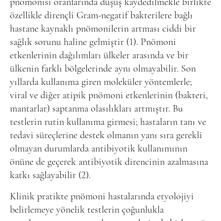
pnömonisi oranlarında düşüş kaydedilmekle birlikte
özellikle dirençli Gram-negatif bakterilere bağlı
hastane kaynaklı pnömonilerin artması ciddi bir
sağlık sorunu haline gelmiştir (1). Pnömoni
etkenlerinin dağılımları ülkeler arasında ve bir
ülkenin farklı bölgelerinde aynı olmayabilir. Son
yıllarda kullanıma giren moleküler yöntemlerle;
viral ve diğer atipik pnömoni etkenlerinin (bakteri,
mantarlar) saptanma olasılıkları artmıştır. Bu
testlerin rutin kullanıma girmesi; hastaların tanı ve
tedavi süreçlerine destek olmanın yanı sıra gerekli
olmayan durumlarda antibiyotik kullanımının
önüne de geçerek antibiyotik direncinin azalmasına
katkı sağlayabilir (2).
Klinik pratikte pnömoni hastalarında etyolojiyi
belirlemeye yönelik testlerin çoğunlukla