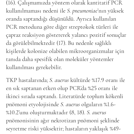
(16). Çalışmamızda yöntem olarak kantitatif PCR
kullanılmaması nedeni ile
S. pneumoniae
’nın yüksek
oranda saptandığı düşünüldü. Ayrıca kullanılan
PCR metoduna göre diğer streptokok türleri ile
çapraz reaksiyon göstererek yalancı pozitif sonuçlar
da görülebilmektedir (17). Bu nedenle sağlıklı
kişilerde kolonize olabilen mikroorganizmalar için
tanıda daha spesifik olan moleküler yöntemler
kullanılması gerekebili
r.
TKP hastalarında;
S. auerus
kültürde
%17.9 oranı ile
en sık saptanan etken olup PCR’da %25 oranı ile
ikinci sırada saptandı. Literatürde toplum kökenli
pnömoni etyolojisinde
S. auerus
olguların %1.6-
%10.2’unu oluşturmaktadır (8, 18).
S. auerus
pnömonisinin ağır nekrotizan pnömoni şeklinde
seyretme riski yüksektir; hastaların yaklaşık %49-