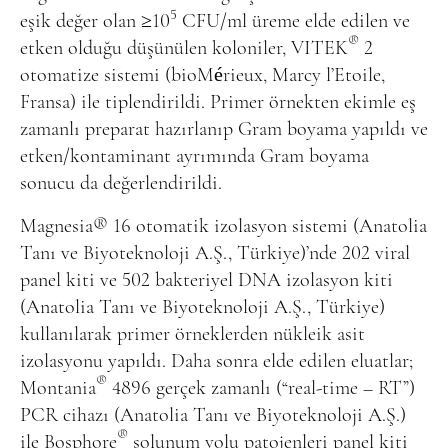
5
eşik değer olan ≥10
CFU/ml üreme elde edilen ve
®
etken olduğu düşünülen koloniler, VITEK
2
otomatize sistemi (bioMérieux, Marcy l’Etoile,
Fransa) ile tiplendirildi. Primer örnekten ekimle eş
zamanlı preparat hazırlanıp Gram boyama yapıldı ve
etken/kontaminant ayrımında Gram boyama
sonucu da değerlendirildi.
Magnesia
®
16 otomatik izolasyon sistemi (Anatolia
Tanı ve Biyoteknoloji A.Ş., Türkiye)’nde 202 viral
panel kiti ve 502 bakteriyel DNA izolasyon kiti
(Anatolia Tanı ve Biyoteknoloji A.Ş., Türkiye)
kullanılarak primer örneklerden nükleik asit
izolasyonu yapıldı. Daha sonra elde edilen eluatlar;
®
Montania
4896 gerçek zamanlı (“real-time – RT”)
PCR cihazı (Anatolia Tanı ve Biyoteknoloji A.Ş.)
®
ile Bosphore
solunum yolu patojenleri panel kiti