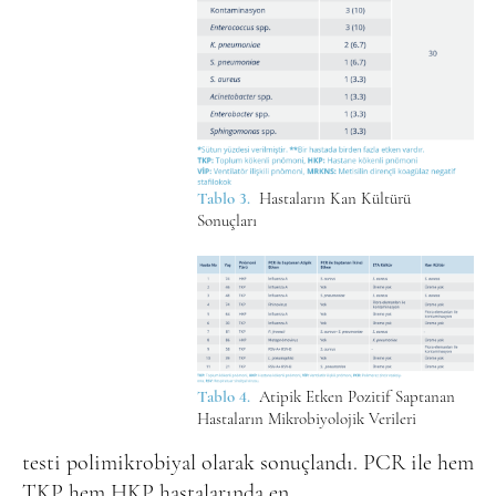
Tablo 3.
Hastaların Kan Kültürü
Sonuçları
Tablo 4.
Atipik Etken Pozitif Saptanan
Hastaların Mikrobiyolojik Verileri
testi polimikrobiyal olarak sonuçlandı. PCR ile hem
TKP hem HKP hastalarında en