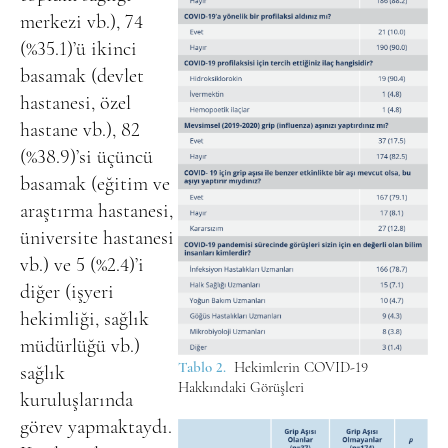
merkezi vb.), 74
(%35.1)’ü ikinci
basamak (devlet
hastanesi, özel
hastane vb.), 82
(%38.9)’si üçüncü
basamak (eğitim ve
araştırma hastanesi,
üniversite hastanesi
vb.) ve 5 (%2.4)’i
diğer (işyeri
hekimliği, sağlık
müdürlüğü vb.)
Tablo 2.
Hekimlerin COVID-19
sağlık
Hakkındaki Görüşleri
kuruluşlarında
görev yapmaktaydı.