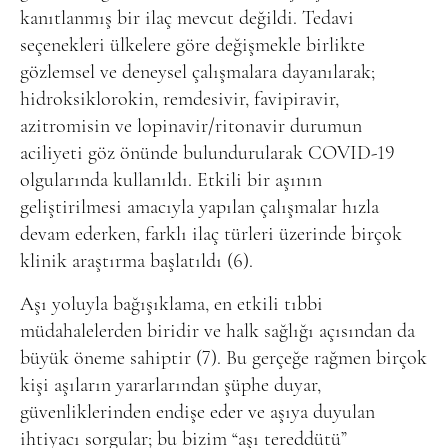
kanıtlanmış bir ilaç mevcut değildi. Tedavi
seçenekleri ülkelere göre değişmekle birlikte
gözlemsel ve deneysel çalışmalara dayanılarak;
hidroksiklorokin, remdesivir, favipiravir,
azitromisin ve lopinavir/ritonavir durumun
aciliyeti göz önünde bulundurularak COVID-19
olgularında kullanıldı. Etkili bir aşının
geliştirilmesi amacıyla yapılan çalışmalar hızla
devam ederken, farklı ilaç türleri üzerinde birçok
klinik araştırma başlatıldı (6).
Aşı yoluyla bağışıklama, en etkili tıbbi
müdahalelerden biridir ve halk sağlığı açısından da
büyük öneme sahiptir (7). Bu gerçeğe rağmen birçok
kişi aşıların yararlarından şüphe duyar,
güvenliklerinden endişe eder ve aşıya duyulan
ihtiyacı sorgular; bu bizim “aşı tereddütü”