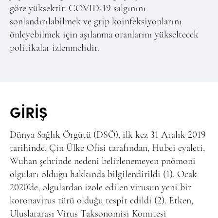
göre yüksektir. COVID-19 salgınını
sonlandırılabilmek ve grip koinfeksiyonlarını
önleyebilmek için aşılanma oranlarını yükseltecek
politikalar izlenmelidir.
GİRİŞ
Dünya Sağlık Örgütü (DSÖ), ilk kez 31 Aralık 2019
tarihinde, Çin Ülke Ofisi tarafından, Hubei eyaleti,
Wuhan şehrinde nedeni belirlenemeyen pnömoni
olguları olduğu hakkında bilgilendirildi (1). Ocak
2020’de, olgulardan izole edilen virusun yeni bir
koronavirus türü olduğu tespit edildi (2). Etken,
Uluslararası Virus Taksonomisi Komitesi