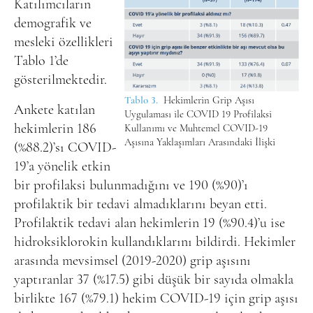
Katılımcıların
demografik ve
mesleki özellikleri
Tablo 1’de
gösterilmektedir.
Tablo 3.
Hekimlerin Grip Aşısı
Ankete katılan
Uygulaması ile COVID 19 Profilaksi
hekimlerin 186
Kullanımı ve Muhtemel COVID-19
Aşısına Yaklaşımları Arasındaki İlişki
(%88.2)’sı COVID-
19’a yönelik etkin
bir profilaksi bulunmadığını ve 190 (%90)’ı
profilaktik bir tedavi almadıklarını beyan etti.
Profilaktik tedavi alan hekimlerin 19 (%90.4)’u ise
hidroksiklorokin kullandıklarını bildirdi. Hekimler
arasında mevsimsel (2019-2020) grip aşısını
yaptıranlar 37 (%17.5) gibi düşük bir sayıda olmakla
birlikte 167 (%79.1) hekim COVID-19 için grip aşısı