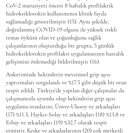
CoV-2 maruziyeti öncesi 8 haftalık profilaktik
hidroksiklorokin kullanımının
klinik fayda
sağlamadığı gösterilmiştir (15). Aynı şekilde,
doğrulanmış COVID-19 olgusu ile yüksek riskli
temas öyküsü olan ve çoğunluğunu sağlık
çalışanlarının oluşturduğu bir grupta, 5 günlük
hidroksiklorokin profilaksi uygulamasının hastalık
gelişimini önlemediği bildirilmiştir (16).
Anketimizde hekimlerin mevsimsel grip aşısı
yaptırmaları sorgulandı ve %17.5 gibi düşük bir oran
tespit edildi. Türkiye’de yapılan diğer çalışmalar da
çalışmamızla uyumlu olup hekimlerin grip aşısı
uygulama oranlarını; Ünver-Ulusoy ve arkadaşları
(17) %11.3, Haykır-Solay ve arkadaşları (18) %13.8 ve
Erbay ve arkadaşları (19) %32.7 olarak tespit
etmiştir. Keske ve arkadaşlarının (20) çok merkezli