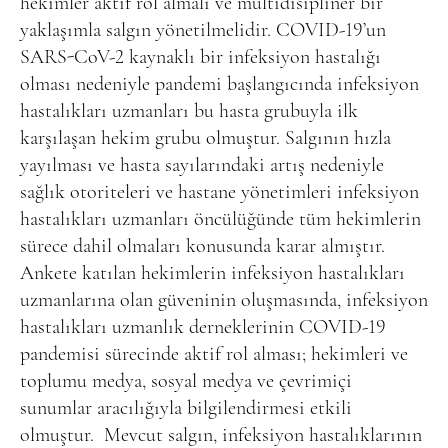
hekimler aktif rol almalı ve multidisipliner bir
yaklaşımla salgın yönetilmelidir. COVID-19’un
SARS-CoV-2 kaynaklı bir infeksiyon hastalığı
olması nedeniyle pandemi başlangıcında infeksiyon
hastalıkları uzmanları bu hasta grubuyla ilk
karşılaşan hekim grubu olmuştur. Salgının hızla
yayılması ve hasta sayılarındaki artış nedeniyle
sağlık otoriteleri ve hastane yönetimleri infeksiyon
hastalıkları uzmanları öncülüğünde tüm hekimlerin
sürece dahil olmaları konusunda karar almıştır.
Ankete katılan hekimlerin infeksiyon hastalıkları
uzmanlarına olan güveninin oluşmasında, infeksiyon
hastalıkları uzmanlık derneklerinin COVID-19
pandemisi sürecinde aktif rol alması; hekimleri ve
toplumu medya, sosyal medya ve çevrimiçi
sunumlar aracılığıyla bilgilendirmesi etkili
olmuştur.
Mevcut salgın, infeksiyon hastalıklarının