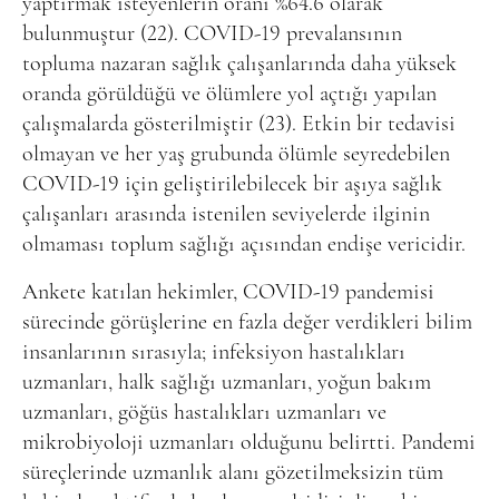
yaptırmak isteyenlerin oranı %64.6 olarak
bulunmuştur (22). COVID-19 prevalansının
topluma nazaran sağlık çalışanlarında daha yüksek
oranda görüldüğü ve ölümlere yol açtığı yapılan
çalışmalarda gösterilmiştir (23). Etkin bir tedavisi
olmayan ve her yaş grubunda ölümle seyredebilen
COVID-19 için geliştirilebilecek bir aşıya sağlık
çalışanları arasında istenilen seviyelerde ilginin
olmaması toplum sağlığı açısından endişe vericidir.
Ankete katılan hekimler, COVID-19 pandemisi
sürecinde görüşlerine en fazla değer verdikleri bilim
insanlarının sırasıyla; infeksiyon hastalıkları
uzmanları, halk sağlığı uzmanları, yoğun bakım
uzmanları, göğüs hastalıkları uzmanları ve
mikrobiyoloji uzmanları olduğunu belirtti. Pandemi
süreçlerinde uzmanlık alanı gözetilmeksizin tüm