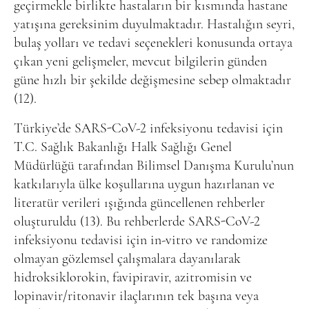
geçirmekle birlikte hastaların bir kısmında hastane
yatışına gereksinim duyulmaktadır. Hastalığın seyri,
bulaş yolları ve tedavi seçenekleri konusunda ortaya
çıkan yeni gelişmeler, mevcut bilgilerin günden
güne hızlı bir şekilde değişmesine sebep olmaktadır
(12).
Türkiye’de SARS-CoV-2 infeksiyonu tedavisi için
T.C. Sağlık Bakanlığı Halk Sağlığı Genel
Müdürlüğü tarafından Bilimsel Danışma Kurulu’nun
katkılarıyla ülke koşullarına uygun hazırlanan ve
literatür verileri ışığında güncellenen rehberler
oluşturuldu (13). Bu rehberlerde SARS-CoV-2
infeksiyonu tedavisi için in-vitro ve randomize
olmayan gözlemsel çalışmalara dayanılarak
hidroksiklorokin, favipiravir, azitromisin ve
lopinavir/ritonavir ilaçlarının tek başına veya