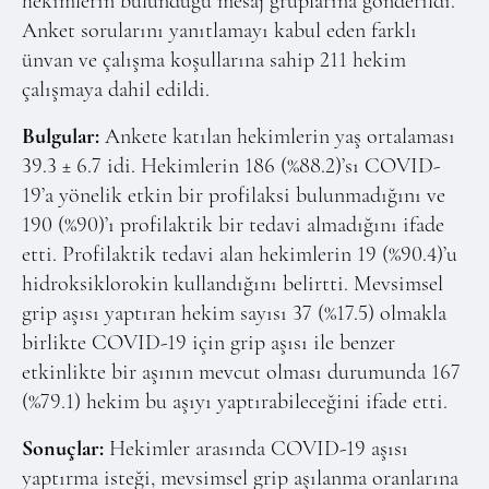
hekimlerin bulunduğu mesaj gruplarına gönderildi.
Anket sorularını yanıtlamayı kabul eden farklı
ünvan ve çalışma koşullarına sahip 211 hekim
çalışmaya dahil edildi.
Bulgular:
Ankete katılan hekimlerin yaş ortalaması
39.3 ± 6.7 idi. Hekimlerin 186 (%88.2)’sı COVID-
19’a yönelik etkin bir profilaksi bulunmadığını ve
190 (%90)’ı profilaktik bir tedavi almadığını ifade
etti. Profilaktik tedavi alan hekimlerin 19 (%90.4)’u
hidroksiklorokin kullandığını belirtti. Mevsimsel
grip aşısı yaptıran hekim sayısı 37 (%17.5) olmakla
birlikte COVID-19 için grip aşısı ile benzer
etkinlikte bir aşının mevcut olması durumunda 167
(%79.1) hekim bu aşıyı yaptırabileceğini ifade etti.
Sonuçlar:
Hekimler arasında COVID-19 aşısı
yaptırma isteği, mevsimsel grip aşılanma oranlarına