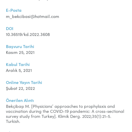
E-Posta
m_bekcibasi@hotmail.com
DOI
10.36519/kd.2022.3608
Başvuru Tarihi
Kasım 25, 2021
Kabul Tarihi
Aralık 5, 2021
Online Yayın Tarihi
Şubat 22, 2022
Önerilen Alıntı
Bekçibaşı M. [Physicians’ approaches to prophylaxis and
vaccination during the COVID-19 pandemic: A cross-sectional
survey study from Turkey]. Klimik Derg. 2022;35(1):21-5.
Turkish.