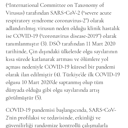
(“International Committee on Taxonomy of
Virusus) tarafından SARS-CoV-2 (“severe acute
respiratory syndrome coronavirus-2”) olarak
adlandırılmış; virusun neden olduğu klinik hastalık
ise COVID-19 (“coronavirus disease-2019”) olarak
tanımlanmıştır (3). DSÖ tarafından 11 Mart 2020
tarihinde, Çin dışındaki ülkelerde olgu sayılarının
kısa sürede katlanarak artması ve ölümlere yol
açması nedeniyle COVID-19 küresel bir pandemi
olarak ilan edilmiştir (4). Türkiye’de ilk COVID-19
olgusu 10 Mart 2020’de saptanmış olup tüm
dünyada olduğu gibi olgu sayılarında artış
görülmüştür (5).
COVID-19 pandemisi başlangıcında, SARS-CoV-
2’nin profilaksi ve tedavisinde, etkinliği ve
güvenilirliği randomize kontrollü çalışmalarla