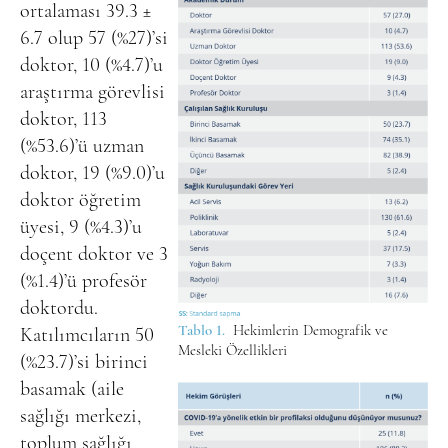
ortalaması 39.3 ±
6.7 olup 57 (%27)’si
doktor, 10 (%4.7)’u
araştırma görevlisi
doktor, 113
(%53.6)’ü uzman
doktor, 19 (%9.0)’u
doktor öğretim
üyesi, 9 (%4.3)’u
doçent doktor ve 3
(%1.4)’ü profesör
doktordu.
Tablo 1.
Hekimlerin Demografik ve
Katılımcıların 50
Mesleki Özellikleri
(%23.7)’si birinci
basamak (aile
sağlığı merkezi,
toplum sağlığı