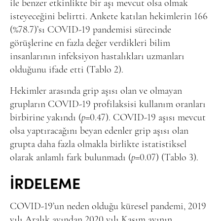
ile benzer etkinlikte bir aşı mevcut olsa olmak
isteyeceğini belirtti. Ankete katılan hekimlerin 166
(%78.7)’sı COVID-19 pandemisi sürecinde
görüşlerine en fazla değer verdikleri bilim
insanlarının infeksiyon hastalıkları uzmanları
olduğunu ifade etti (Tablo 2).
Hekimler arasında grip aşısı olan ve olmayan
grupların COVID-19 profilaksisi kullanım oranları
birbirine yakındı (
p
=0.47). COVID-19 aşısı mevcut
olsa yaptıracağını beyan edenler grip aşısı olan
grupta daha fazla olmakla birlikte istatistiksel
olarak anlamlı fark bulunmadı (
p
=0.07) (Tablo 3).
İRDELEME
COVID-19’un neden olduğu küresel pandemi, 2019
yılı Aralık ayından 2020 yılı Kasım ayının