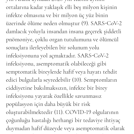
ortalarına kadar yaklaşık elli beş milyon kişinin
infekte olmasına ve bir milyon üç yüz binin
üzerinde ölüme neden olmuştur (9). SARS-CoV-2
damlacık yoluyla insandan insana geçerek şiddetli
pnömoniye, çoklu organ tutulumuna ve ölümcül
sonuçlara ilerleyebilen bir solunum yolu
infeksiyonuna yol açmaktadır. SARS-CoV-2
infeksiyonu, asemptomatik olabileceği gibi
semptomatik bireylerde hafif veya hayatı tehdit
edici bulgularla seyredebilir (10). Semptomların
ciddiyetine bakılmaksızın, infekte bir birey
infeksiyonu yayarak özellikle savunmasız
popülasyon için daha büyük bir risk
oluşturabilmektedir (11). COVID-19 olgularının
çoğunluğu hastalığı herhangi bir tedaviye ihtiyaç
duymadan hafif düzeyde veya asemptomatik olarak