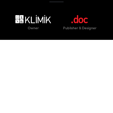
Owner
Publisher
& Designer