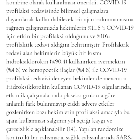
kombine olarak kullanılması önerildi. COVID-19
profilaksi tedavisinde bilimsel çalışmalara
dayanılarak kullanılabilecek bir ajan bulunmamasına
rağmen çalışmamızda hekimlerin %11.8 ‘i COVID-19
için etkin bir profilaksi olduğunu ve %10’u
profilaktik tedavi aldığını belirtmiştir. Profilaktik
tedavi alan hekimlerin büyük bir kısmı
hidroksiklorokin (%90.4) kullanırken ivermektin
(%4.8) ve hemopoetik ilaçlar (%4.8) ile COVID-19
profilaksi tedavisi deneyen hekimler de mevcuttu.
Hidroksiklorokin kullanan COVID-19 olgularında,
etkinlik çalışmalarında plasebo grubuna göre
anlamlı fark bulunmayıp ciddi advers etkiler
gözlenirken bazı hekimlerin profilaksi amacıyla bu
ajanı kullanması salgının yol açtığı kaygı ve
çaresizlikle açıklanabilir (14). Yapılan randomize
kontrollü bir çalışmada, sağlık çalışanlarında SARS-