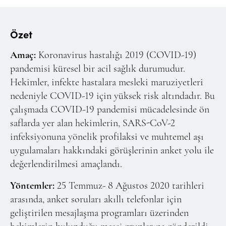
Online Makale Gönderimi
Dizinler
Özet
Telif Hakları
Amaç:
Koronavirus hastalığı 2019 (COVID-19)
İletişim
pandemisi küresel bir acil sağlık durumudur.
Hekimler, infekte hastalara mesleki maruziyetleri
FACEBOOK
TWITTER
YOUTUBE
nedeniyle COVID-19 için yüksek risk altındadır. Bu
çalışmada COVID-19 pandemisi mücadelesinde ön
saflarda yer alan hekimlerin, SARS-CoV-2
infeksiyonuna yönelik profilaksi ve muhtemel aşı
uygulamaları hakkındaki görüşlerinin anket yolu ile
değerlendirilmesi amaçlandı.
Yöntemler:
25 Temmuz- 8 Ağustos 2020 tarihleri
arasında, anket soruları akıllı telefonlar için
geliştirilen mesajlaşma programları üzerinden