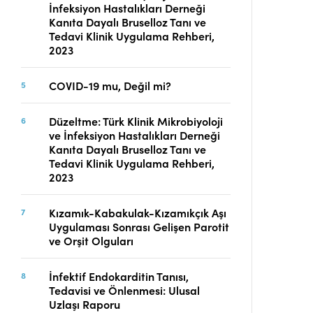
İnfeksiyon Hastalıkları Derneği
Telif Hakları
Kanıta Dayalı Bruselloz Tanı ve
İletişim
Tedavi Klinik Uygulama Rehberi,
2023
COVID-19 mu, Değil mi?
FACEBOOK
TWITTER
YOUTUBE
Düzeltme: Türk Klinik Mikrobiyoloji
ve İnfeksiyon Hastalıkları Derneği
Kanıta Dayalı Bruselloz Tanı ve
Tedavi Klinik Uygulama Rehberi,
2023
Kızamık-Kabakulak-Kızamıkçık Aşı
Uygulaması Sonrası Gelişen Parotit
ve Orşit Olguları
İnfektif Endokarditin Tanısı,
Tedavisi ve Önlenmesi: Ulusal
Uzlaşı Raporu