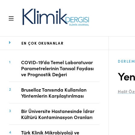
EN ÇOK OKUNANLAR
Ana Sayfa
Arşiv
Amaç ve Kapsam
DERLEM
COVID-19’da Temel Laboratuvar
Parametrelerinin Tanısal Faydası
Açık Erişim İlkesi
Yen
ve Prognostik Değeri
Yayın Kurulu
Etik İlkeler
Bruselloz Tanısında Kullanılan
Halit Öz
Editoryal Süreç
Yöntemlerin Karşılaştırılması
Danışmanlık Süreci
Yazarlara Bilgi
Bir Üniversite Hastanesinde İdrar
Online Makale
Kültürü Kontaminasyon Oranları
Gönderimi
Dizinler
Türk Klinik Mikrobiyoloji ve