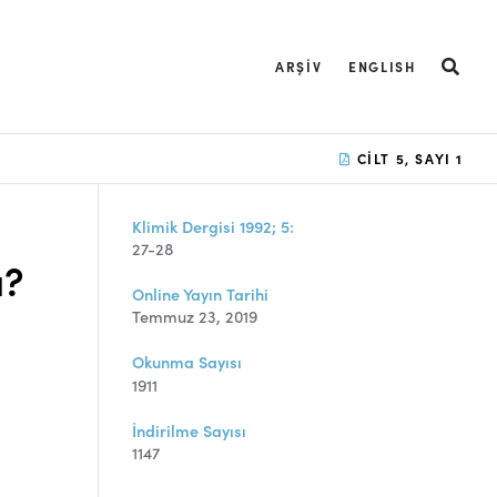
ARŞIV
ENGLISH
CILT 5, SAYI 1
Klimik Dergisi 1992; 5:
27-28
ı?
Online Yayın Tarihi
Temmuz 23, 2019
Okunma Sayısı
1911
İndirilme Sayısı
1147