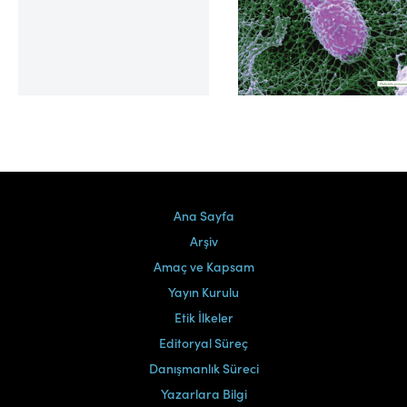
Cilt 39, Sayı 2
Ana Sayfa
Arşiv
Amaç ve Kapsam
Yayın Kurulu
Etik İlkeler
Editoryal Süreç
Danışmanlık Süreci
Yazarlara Bilgi