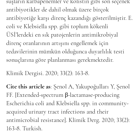
suşların karbapenemler ve kolistin gibi son seçenek
antibiyotikler de dahil olmak üzere birçok
antibiyotiğe karşı direnç kazandığı gösterilmiştir. E.
coli ve Klebsiella spp. gibi toplum kökenli
ÜSİ’lerdeki en sık patojenlerin antimikrobiyal
direnç oranlarının artışını engellemek için
tedavilerinin mümkün olduğunca duyarlılık testi
sonuçlarına göre planlanması gerekmektedir.
Klimik Dergisi. 2020; 33(2): 163-8.
Cite this article as
: Şenol A, Yakupoğulları Y, Şenol
FF. [Extended-spectrum β-lactamase-producing
Escherichia coli and Klebsiella spp. in community-
acquired urinary tract infections and their
antimicrobial resistance]. Klimik Derg. 2020; 33(2):
163-8. Turkish.