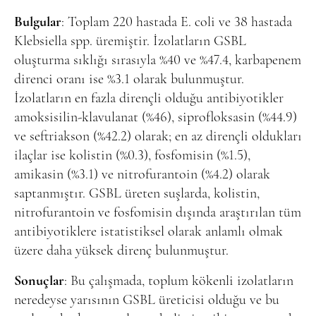
Bulgular
: Toplam 220 hastada E. coli ve 38 hastada
Klebsiella spp. üremiştir. İzolatların GSBL
oluşturma sıklığı sırasıyla %40 ve %47.4, karbapenem
direnci oranı ise %3.1 olarak bulunmuştur.
İzolatların en fazla dirençli olduğu antibiyotikler
amoksisilin-klavulanat (%46), siprofloksasin (%44.9)
ve seftriakson (%42.2) olarak; en az dirençli oldukları
ilaçlar ise kolistin (%0.3), fosfomisin (%1.5),
amikasin (%3.1) ve nitrofurantoin (%4.2) olarak
saptanmıştır. GSBL üreten suşlarda, kolistin,
nitrofurantoin ve fosfomisin dışında araştırılan tüm
antibiyotiklere istatistiksel olarak anlamlı olmak
üzere daha yüksek direnç bulunmuştur.
Sonuçlar
: Bu çalışmada, toplum kökenli izolatların
neredeyse yarısının GSBL üreticisi olduğu ve bu