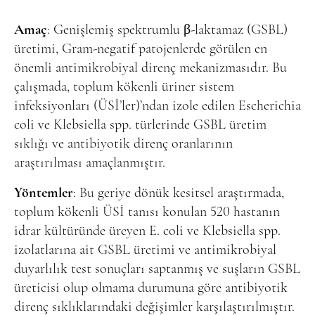
Online Makale Gönderimi
Dizinler
Amaç
: Genişlemiş spektrumlu β-laktamaz (GSBL)
üretimi, Gram-negatif patojenlerde görülen en
Telif Hakları
önemli antimikrobiyal direnç mekanizmasıdır. Bu
İletişim
çalışmada, toplum kökenli üriner sistem
infeksiyonları (ÜSİ’ler)’ndan izole edilen Escherichia
coli ve Klebsiella spp. türlerinde GSBL üretim
FACEBOOK
TWITTER
YOUTUBE
sıklığı ve antibiyotik direnç oranlarının
araştırılması amaçlanmıştır.
Yöntemler
: Bu geriye dönük kesitsel araştırmada,
toplum kökenli ÜSİ tanısı konulan 520 hastanın
idrar kültüründe üreyen E. coli ve Klebsiella spp.
izolatlarına ait GSBL üretimi ve antimikrobiyal
duyarlılık test sonuçları saptanmış ve suşların GSBL
üreticisi olup olmama durumuna göre antibiyotik
direnç sıklıklarındaki değişimler karşılaştırılmıştır.